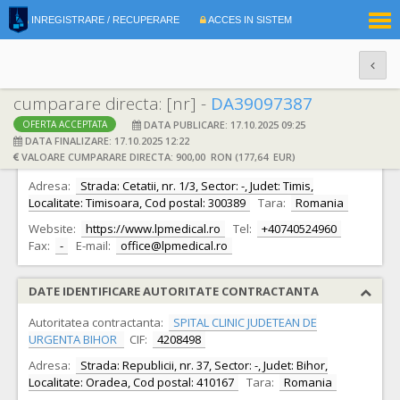
|
INREGISTRARE / RECUPERARE
ACCES IN SISTEM
RO
EN
cumparare directa: [nr] -
DA39097387
DATA PUBLICARE: 17.10.2025 09:25
OFERTA ACCEPTATA
DATE IDENTIFICARE OFERTANT
DATA FINALIZARE: 17.10.2025 12:22
VALOARE CUMPARARE DIRECTA: 900,00 RON (177,64 EUR)
Ofertant:
S.C. L&P MEDICAL S.R.L.
CIF:
42026251
Adresa:
Strada: Cetatii, nr. 1/3, Sector: -, Judet: Timis,
Localitate: Timisoara, Cod postal: 300389
Tara:
Romania
Website:
https://www.lpmedical.ro
Tel:
+40740524960
Fax:
-
E-mail:
office@lpmedical.ro
DATE IDENTIFICARE AUTORITATE CONTRACTANTA
Autoritatea contractanta:
SPITAL CLINIC JUDETEAN DE
URGENTA BIHOR
CIF:
4208498
Adresa:
Strada: Republicii, nr. 37, Sector: -, Judet: Bihor,
Localitate: Oradea, Cod postal: 410167
Tara:
Romania