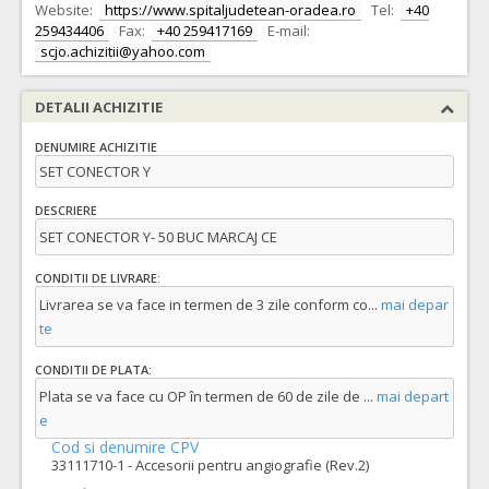
Website:
https://www.spitaljudetean-oradea.ro
Tel:
+40
259434406
Fax:
+40 259417169
E-mail:
scjo.achizitii@yahoo.com
DETALII ACHIZITIE
DENUMIRE ACHIZITIE
SET CONECTOR Y
DESCRIERE
SET CONECTOR Y- 50 BUC MARCAJ CE
CONDITII DE LIVRARE:
Livrarea se va face in termen de 3 zile conform co
...
mai depar
te
CONDITII DE PLATA:
Plata se va face cu OP în termen de 60 de zile de
...
mai depart
e
Cod si denumire CPV
33111710-1 - Accesorii pentru angiografie (Rev.2)