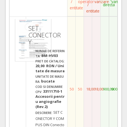
/
operator
vanzare
vanzare
/
directa
entitate
entitate
SET
CONECTOR
Y
NUMAR DE REFERIN
BM-HV03
TA:
PRET DE CATALOG:
20,00 RON / Uni
tate de masura
UNITATE DE MASU
bucata
RA:
COD SI DENUMIRE
50
50
18,00
18,00
900,00
900,00
33111710-1
CPV:
Accesorii pentr
u angiografie
(Rev.2)
SET C
DESCRIERE:
ONECTOR Y COM
PUS DIN Conecto