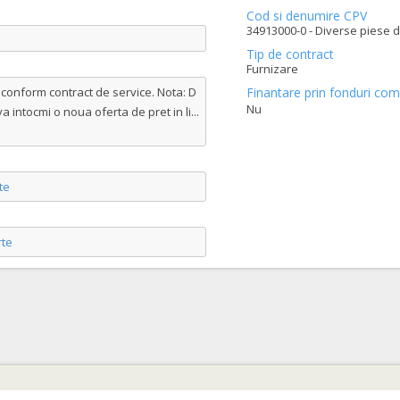
Cod si denumire CPV
34913000-0 - Diverse piese d
Tip de contract
Furnizare
 conform contract de service. Nota: D
Finantare prin fonduri com
Nu
va intocmi o noua oferta de pret in li
...
te
te