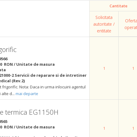
Cantitate
Solicitata
Ofert
autoritate /
opera
entitate
gorific
9566
00 RON / Unitate de masura
1
1
ata
21000-2 Servicii de reparare si de intretiner
ical (Rev.2)
 frigorific. Nota: Daca in urma inlocuirii agentul
i alte d
...
mai departe
ctie termica EG1150H
9565
00 RON / Unitate de masura
1
1