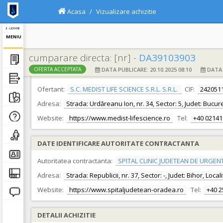
Acasa
Vizualizare achizitie
E - LICITATIE
MENIU
cumparare directa: [nr] -
DA39103903
DATA PUBLICARE: 20.10.2025 08:10
DATA F
OFERTA ACCEPTATA
DATE IDENTIFICARE OFERTANT
Ofertant:
S.C. MEDIST LIFE SCIENCE S.R.L. S.R.L.
CIF:
242051
Adresa:
Strada: Urdăreanu Ion, nr. 34, Sector: 5, Judet: Bucure
Website:
https://www.medist-lifescience.ro
Tel:
+40 0214
DATE IDENTIFICARE AUTORITATE CONTRACTANTA
Autoritatea contractanta:
SPITAL CLINIC JUDETEAN DE URGEN
Adresa:
Strada: Republicii, nr. 37, Sector: -, Judet: Bihor, Loc
Website:
https://www.spitaljudetean-oradea.ro
Tel:
+40 
DETALII ACHIZITIE