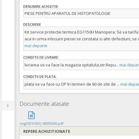
DENUMIRE ACHIZITIE
PIESE PENTRU APARATUL DE HISTOPATOLOGIE
DESCRIERE
Kit service protectie termica EG1150H Manopera: Se va tarifa
aca in urma inlocuirii piesei se constata si alte defectiuni, se 
mai departe
CONDITII DE LIVRARE:
livrarea se va face la magazia spitalului,str.Repu
...
mai depar
CONDITII DE PLATA:
plata se va face cu OP în termen de 60 de zile de
...
mai depar
Documente atasate
img20251020_08095306.pdf
REPERE ACHIZITIONATE