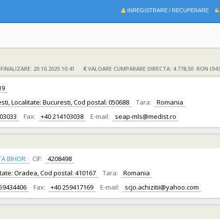
INREGISTRARE / RECUPERARE
INALIZARE: 20.10.2025 10:41
VALOARE CUMPARARE DIRECTA: 4.778,50 RON (943
19
sti, Localitate: Bucuresti, Cod postal: 050688
Tara:
Romania
103033
Fax:
+40 214103038
E-mail:
seap-mls@medist.ro
TA BIHOR
CIF:
4208498
alitate: Oradea, Cod postal: 410167
Tara:
Romania
259434406
Fax:
+40 259417169
E-mail:
scjo.achizitii@yahoo.com