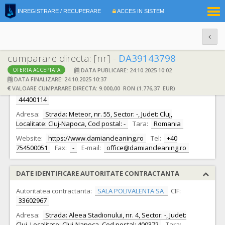
|
INREGISTRARE / RECUPERARE
ACCES IN SISTEM
RO
EN
cumparare directa: [nr] -
DA39143798
DATA PUBLICARE: 24.10.2025 10:02
OFERTA ACCEPTATA
DATE IDENTIFICARE OFERTANT
DATA FINALIZARE: 24.10.2025 10:37
VALOARE CUMPARARE DIRECTA: 9.000,00 RON (1.776,37 EUR)
Ofertant:
S.C. DAMIAN CLEANING SERVICES S.R.L.
CIF:
44400114
Adresa:
Strada: Meteor, nr. 55, Sector: -, Judet: Cluj,
Localitate: Cluj-Napoca, Cod postal: -
Tara:
Romania
Website:
https://www.damiancleaning.ro
Tel:
+40
754500051
Fax:
-
E-mail:
office@damiancleaning.ro
DATE IDENTIFICARE AUTORITATE CONTRACTANTA
Autoritatea contractanta:
SALA POLIVALENTA SA
CIF:
33602967
Adresa:
Strada: Aleea Stadionului, nr. 4, Sector: -, Judet:
Cluj, Localitate: Cluj-Napoca, Cod postal: 400372
Tara: