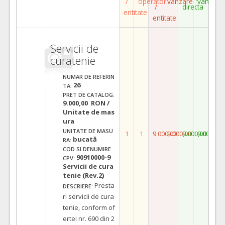
/
operator
vanzare
vanzare
/
directa
entitate
entitate
Servicii de
curatenie
NUMAR DE REFERIN
26
TA:
PRET DE CATALOG:
9.000,00 RON /
Unitate de mas
ura
UNITATE DE MASU
1
1
9.000,00
9.000,00
9.000,00
9.000,00
bucată
RA:
COD SI DENUMIRE
90910000-9
CPV:
Servicii de cura
tenie (Rev.2)
Presta
DESCRIERE:
ri servicii de cura
tenie, conform of
ertei nr. 690 din 2