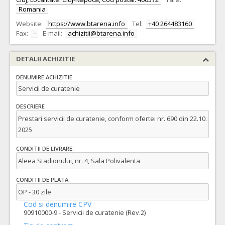
Romania
Website:
https://www.btarena.info
Tel:
+40 264483160
Fax:
-
E-mail:
achizitii@btarena.info
DETALII ACHIZITIE
DENUMIRE ACHIZITIE
Servicii de curatenie
DESCRIERE
Prestari servicii de curatenie, conform ofertei nr. 690 din 22.10.
2025
CONDITII DE LIVRARE:
Aleea Stadionului, nr. 4, Sala Polivalenta
CONDITII DE PLATA:
OP - 30 zile
Cod si denumire CPV
90910000-9 - Servicii de curatenie (Rev.2)