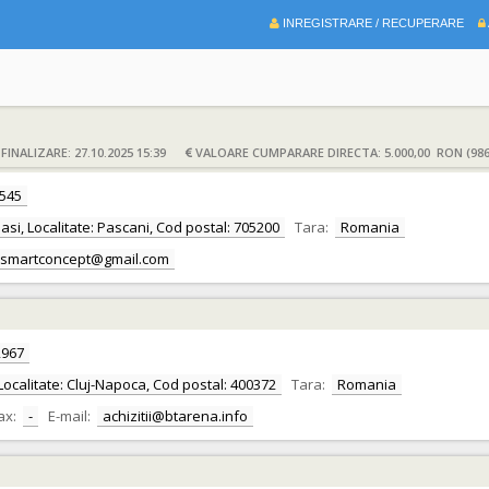
INREGISTRARE / RECUPERARE
INALIZARE: 27.10.2025 15:39
VALOARE CUMPARARE DIRECTA: 5.000,00 RON (986
545
Iasi, Localitate: Pascani, Cod postal: 705200
Tara:
Romania
iasmartconcept@gmail.com
2967
, Localitate: Cluj-Napoca, Cod postal: 400372
Tara:
Romania
ax:
-
E-mail:
achizitii@btarena.info