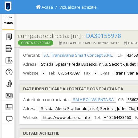
Acasa
Vizualizare achizitie
E - LICITATIE
MENIU
cumparare directa: [nr] -
DA39155978
DATA PUBLICARE: 27.10.2025 14:37
DATA F
OFERTA ACCEPTATA
DATE IDENTIFICARE OFERTANT
Ofertant:
S.C. Transilvania Smart Concept S.R.L.
CIF:
43468
Adresa:
Strada: Spatar Preda Buzescu, nr. 3, Sector: -, Judet: 
Website:
-
Tel:
0756475897
Fax:
-
E-mail:
transilvan
DATE IDENTIFICARE AUTORITATE CONTRACTANTA
Autoritatea contractanta:
SALA POLIVALENTA SA
CIF:
3360
Adresa:
Strada: Aleea Stadionului, nr. 4, Sector: -, Judet: Cluj
Website:
https://www.btarena.info
Tel:
+40 264483160
F
DETALII ACHIZITIE