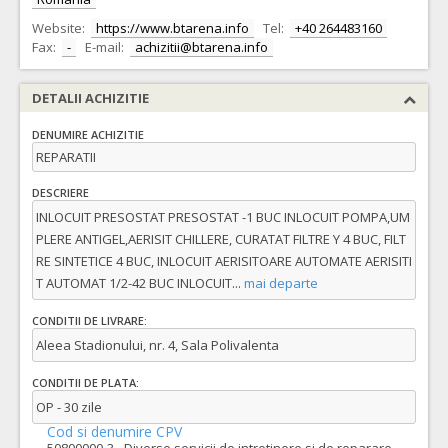
Website:
https://www.btarena.info
Tel:
+40 264483160
Fax:
-
E-mail:
achizitii@btarena.info
DETALII ACHIZITIE
DENUMIRE ACHIZITIE
REPARATII
DESCRIERE
INLOCUIT PRESOSTAT PRESOSTAT -1 BUC INLOCUIT POMPA,UM
PLERE ANTIGEL,AERISIT CHILLERE, CURATAT FILTRE Y 4 BUC, FILT
RE SINTETICE 4 BUC, INLOCUIT AERISITOARE AUTOMATE AERISITI
T AUTOMAT 1/2-42 BUC INLOCUIT
...
mai departe
CONDITII DE LIVRARE:
Aleea Stadionului, nr. 4, Sala Polivalenta
CONDITII DE PLATA:
OP - 30 zile
Cod si denumire CPV