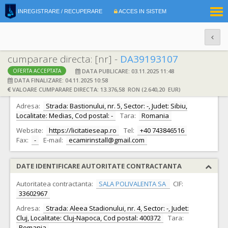
|
INREGISTRARE / RECUPERARE
ACCES IN SISTEM
RO
EN
cumparare directa: [nr] -
DA39193107
DATA PUBLICARE: 03.11.2025 11:48
OFERTA ACCEPTATA
DATE IDENTIFICARE OFERTANT
DATA FINALIZARE: 04.11.2025 10:58
VALOARE CUMPARARE DIRECTA: 13.376,58 RON (2.640,20 EUR)
Ofertant:
S.C. ECAMIR ENERGY S.R.L.
CIF:
51948471
Adresa:
Strada: Bastionului, nr. 5, Sector: -, Judet: Sibiu,
Localitate: Medias, Cod postal: -
Tara:
Romania
Website:
https://licitatieseap.ro
Tel:
+40 743846516
Fax:
-
E-mail:
ecamirinstall@gmail.com
DATE IDENTIFICARE AUTORITATE CONTRACTANTA
Autoritatea contractanta:
SALA POLIVALENTA SA
CIF:
33602967
Adresa:
Strada: Aleea Stadionului, nr. 4, Sector: -, Judet:
Cluj, Localitate: Cluj-Napoca, Cod postal: 400372
Tara:
Romania