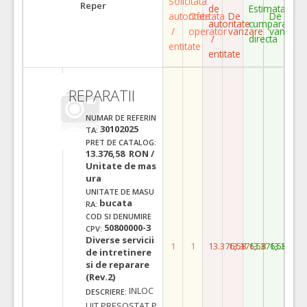
Solicitata
Reper
de
Estimata
autoritate
Ofertata
De
De
autoritate
cumparare
/
operator
vanzare
vanzare
/
directa
entitate
entitate
REPARATII
NUMAR DE REFERIN
30102025
TA:
PRET DE CATALOG:
13.376,58 RON /
Unitate de mas
ura
UNITATE DE MASU
bucata
RA:
COD SI DENUMIRE
50800000-3
CPV:
Diverse servicii
1
1
13.376,58
13.376,58
13.376,58
13.376,5
de intretinere
si de reparare
(Rev.2)
INLOC
DESCRIERE:
UIT PRESOSTAT P