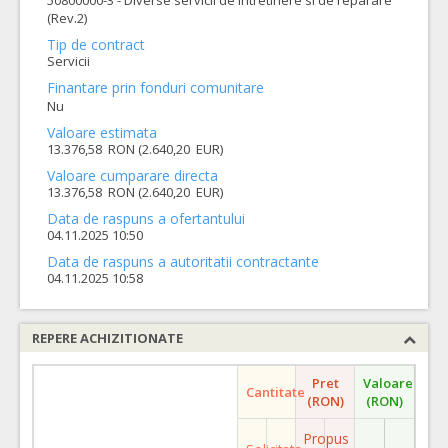
50800000-3 - Diverse servicii de intretinere si de reparare
(Rev.2)
Tip de contract
Servicii
Finantare prin fonduri comunitare
Nu
Valoare estimata
13.376,58 RON (2.640,20 EUR)
Valoare cumparare directa
13.376,58 RON (2.640,20 EUR)
Data de raspuns a ofertantului
04.11.2025 10:50
Data de raspuns a autoritatii contractante
04.11.2025 10:58
REPERE ACHIZITIONATE
Pret
Valoare
Cantitate
(RON)
(RON)
Propus