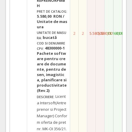
REPRENORPMB
H
PRET DE CATALOG:
5.580,00 RON /
Unitate de mas
ura
UNITATE DE MASU
2
2
5.580,00
5.580,00
11.160,00
11.160,0
bucată
RA:
COD SI DENUMIRE
48300000-1
CPV:
Pachete softw
are pentru cre
are de docume
nte, pentru de
sen, imagistic
a, planificare si
productivitate
(Rev.2)
Licent
DESCRIERE:
a Intersoft(Antre
prenor si Project
Manager) Confor
m oferta de pret
nr. MK-OI 356/21.