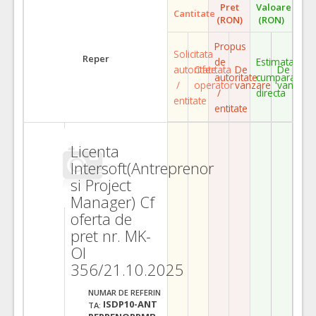
Pret
Valoare
Cantitate
(RON)
(RON)
Propus
Solicitata
Reper
de
Estimata
autoritate
Ofertata
De
De
autoritate
cumparare
/
operator
vanzare
vanzare
/
directa
entitate
entitate
Licenta
Intersoft(Antreprenor
si Project
Manager) Cf
oferta de
pret nr. MK-
OI
356/21.10.2025
NUMAR DE REFERIN
ISDP10-ANT
TA: