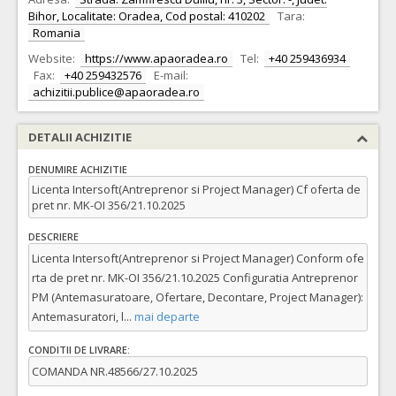
Bihor, Localitate: Oradea, Cod postal: 410202
Tara:
Romania
Website:
https://www.apaoradea.ro
Tel:
+40 259436934
Fax:
+40 259432576
E-mail:
achizitii.publice@apaoradea.ro
DETALII ACHIZITIE
DENUMIRE ACHIZITIE
Licenta Intersoft(Antreprenor si Project Manager) Cf oferta de
pret nr. MK-OI 356/21.10.2025
DESCRIERE
Licenta Intersoft(Antreprenor si Project Manager) Conform ofe
rta de pret nr. MK-OI 356/21.10.2025 Configuratia Antreprenor
PM (Antemasuratoare, Ofertare, Decontare, Project Manager):
Antemasuratori, l
...
mai departe
CONDITII DE LIVRARE:
COMANDA NR.48566/27.10.2025