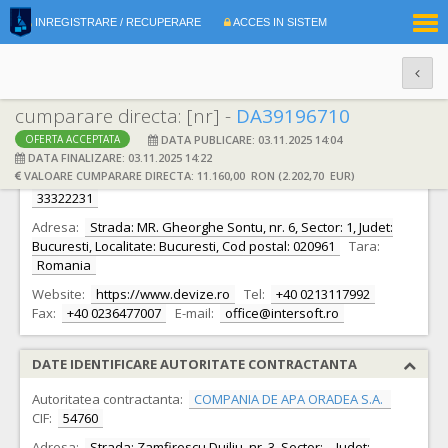
|
INREGISTRARE / RECUPERARE
ACCES IN SISTEM
RO
EN
cumparare directa: [nr] -
DA39196710
DATA PUBLICARE: 03.11.2025 14:04
OFERTA ACCEPTATA
DATE IDENTIFICARE OFERTANT
DATA FINALIZARE: 03.11.2025 14:22
VALOARE CUMPARARE DIRECTA: 11.160,00 RON (2.202,70 EUR)
Ofertant:
S.C. INTERSOFT START SOLUTIONS S.R.L.
CIF:
33322231
Adresa:
Strada: MR. Gheorghe Sontu, nr. 6, Sector: 1, Judet:
Bucuresti, Localitate: Bucuresti, Cod postal: 020961
Tara:
Romania
Website:
https://www.devize.ro
Tel:
+40 0213117992
Fax:
+40 0236477007
E-mail:
office@intersoft.ro
DATE IDENTIFICARE AUTORITATE CONTRACTANTA
Autoritatea contractanta:
COMPANIA DE APA ORADEA S.A.
CIF:
54760
Adresa:
Strada: Zamfirescu Duiliu, nr. 3, Sector: -, Judet: