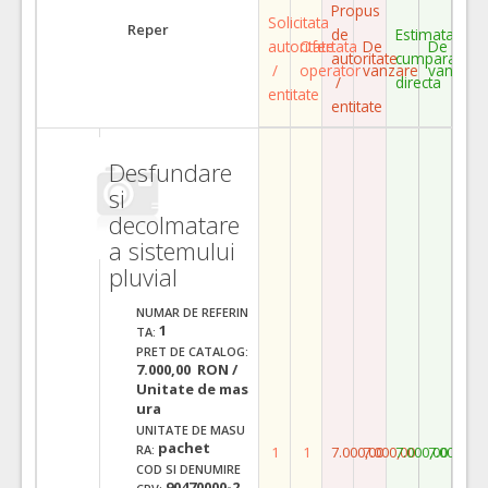
Propus
Solicitata
Reper
de
Estimata
autoritate
Ofertata
De
De
autoritate
cumparare
/
operator
vanzare
vanzare
/
directa
entitate
entitate
Desfundare
si
decolmatare
a sistemului
pluvial
NUMAR DE REFERIN
1
TA:
PRET DE CATALOG:
7.000,00 RON /
Unitate de mas
ura
UNITATE DE MASU
pachet
RA:
1
1
7.000,00
7.000,00
7.000,00
7.000,00
COD SI DENUMIRE
90470000-2