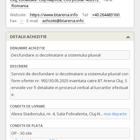
Romania
Website:
https://www.btarena.info
Tel:
+40 264483160
Fax:
-
E-mail:
achizitii@btarena.info
DETALII ACHIZITIE
DENUMIRE ACHIZITIE
Desfundare si decolmatare a sistemului pluvial
DESCRIERE
Servicii de desfundare si decolmatare a sistemului pluvial con
form ofertei nr. 992/30.05.2025 inaintata catre BT Arena Cluj. S
erviciile vor fi detaliate in procesul verbal al lucrarilor efectuat
e.
CONDITII DE LIVRARE:
Aleea Stadionului, nr. 4, Sala Polivalenta, Cluj-N
...
mai departe
CONDITII DE PLATA:
OP - 30 zile