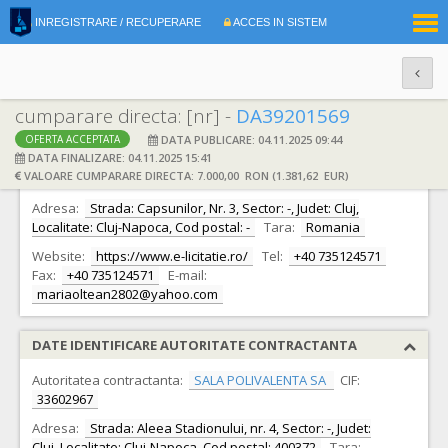
|
INREGISTRARE / RECUPERARE
ACCES IN SISTEM
RO
EN
cumparare directa: [nr] -
DA39201569
DATA PUBLICARE: 04.11.2025 09:44
OFERTA ACCEPTATA
DATE IDENTIFICARE OFERTANT
DATA FINALIZARE: 04.11.2025 15:41
VALOARE CUMPARARE DIRECTA: 7.000,00 RON (1.381,62 EUR)
Ofertant:
S.C. CCM PRO CONSTRUCT S.R.L.
CIF:
52144777
Adresa:
Strada: Capsunilor, Nr. 3, Sector: -, Judet: Cluj,
Localitate: Cluj-Napoca, Cod postal: -
Tara:
Romania
Website:
https://www.e-licitatie.ro/
Tel:
+40 735124571
Fax:
+40 735124571
E-mail:
mariaoltean2802@yahoo.com
DATE IDENTIFICARE AUTORITATE CONTRACTANTA
Autoritatea contractanta:
SALA POLIVALENTA SA
CIF:
33602967
Adresa:
Strada: Aleea Stadionului, nr. 4, Sector: -, Judet:
Cluj, Localitate: Cluj-Napoca, Cod postal: 400372
Tara: