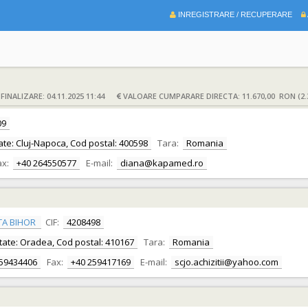
INREGISTRARE / RECUPERARE
INALIZARE: 04.11.2025 11:44
VALOARE CUMPARARE DIRECTA: 11.670,00 RON (2.
09
litate: Cluj-Napoca, Cod postal: 400598
Tara:
Romania
ax:
+40 264550577
E-mail:
diana@kapamed.ro
TA BIHOR
CIF:
4208498
alitate: Oradea, Cod postal: 410167
Tara:
Romania
259434406
Fax:
+40 259417169
E-mail:
scjo.achizitii@yahoo.com