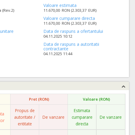
Valoare estimata
a (Rev.2)
11.670,00 RON (2.303,37 EUR)
Valoare cumparare directa
11.670,00 RON (2.303,37 EUR)
unitare
Data de raspuns a ofertantului
04.11.2025 10:12
Data de raspuns a autoritatii
contractante
04.11.2025 11:44
Pret (RON)
Valoare (RON)
Propus de
Estimata
ata
autoritate /
De vanzare
cumparare
De vanzare
tor
entitate
directa