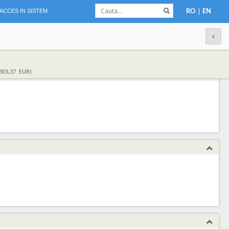
|
ACCES IN SISTEM
RO
EN
303,37 EUR)