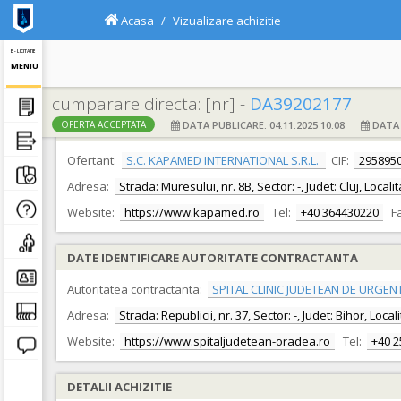
Acasa
Vizualizare achizitie
E - LICITATIE
MENIU
cumparare directa: [nr] -
DA39202177
DATA PUBLICARE: 04.11.2025 10:08
DATA F
OFERTA ACCEPTATA
DATE IDENTIFICARE OFERTANT
Ofertant:
S.C. KAPAMED INTERNATIONAL S.R.L.
CIF:
295895
Adresa:
Strada: Muresului, nr. 8B, Sector: -, Judet: Cluj, Loca
Website:
https://www.kapamed.ro
Tel:
+40 364430220
F
DATE IDENTIFICARE AUTORITATE CONTRACTANTA
Autoritatea contractanta:
SPITAL CLINIC JUDETEAN DE URGEN
Adresa:
Strada: Republicii, nr. 37, Sector: -, Judet: Bihor, Loc
Website:
https://www.spitaljudetean-oradea.ro
Tel:
+40 
DETALII ACHIZITIE