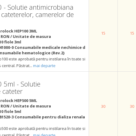
- Solutie antimicrobiana
 cateterelor, camerelor de
rolock HEP100 3ML
15
15
 RON / Unitate de masura
10 fiole 3ml
41000-0 Consumabile medicale nechimice d
consumabile hematologice (Rev.2)
00 este aprobată pentru instilarea în toate si
central. Păstrat
...
mai departe
5ml - Solutie
 cateter
rolock HEP500 5ML
 RON / Unitate de masura
30
30
10 fiole 5ml
81520-3 Consumabile pentru dializa renala
00 este aprobată pentru instilarea în toate si
central. Păstrat
...
mai departe