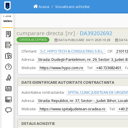
Acasa
Vizualizare achizitie
E - LICITATIE
MENIU
cumparare directa: [nr] -
DA39202692
DATA PUBLICARE: 04.11.2025 10:28
DATA F
OFERTA ACCEPTATA
DATE IDENTIFICARE OFERTANT
Ofertant:
S.C. HYPO TECH & CONSULTING S.R.L.
CIF:
21011
Adresa:
Strada: Dudeşti-Pantelimon, nr. 29, Sector: 3, Judet: 
Website:
https://www.hypo.com.ro
Tel:
+40 723682401
F
DATE IDENTIFICARE AUTORITATE CONTRACTANTA
Autoritatea contractanta:
SPITAL CLINIC JUDETEAN DE URGEN
Adresa:
Strada: Republicii, nr. 37, Sector: -, Judet: Bihor, Loc
Website:
https://www.spitaljudetean-oradea.ro
Tel:
+40 
DETALII ACHIZITIE