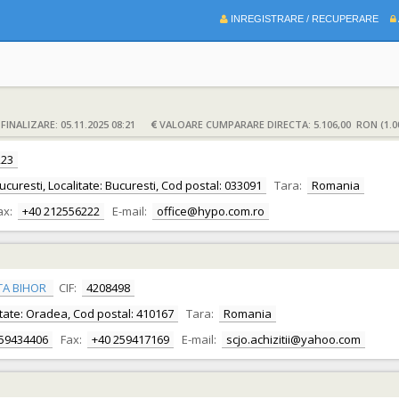
INREGISTRARE / RECUPERARE
INALIZARE: 05.11.2025 08:21
VALOARE CUMPARARE DIRECTA: 5.106,00 RON (1.0
223
Bucuresti, Localitate: Bucuresti, Cod postal: 033091
Tara:
Romania
ax:
+40 212556222
E-mail:
office@hypo.com.ro
TA BIHOR
CIF:
4208498
alitate: Oradea, Cod postal: 410167
Tara:
Romania
259434406
Fax:
+40 259417169
E-mail:
scjo.achizitii@yahoo.com