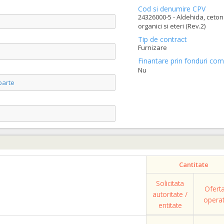
Cod si denumire CPV
24326000-5 - Aldehida, ceton
organici si eteri (Rev.2)
Tip de contract
Furnizare
Finantare prin fonduri com
Nu
parte
Cantitate
Solicitata
Ofert
autoritate /
opera
entitate