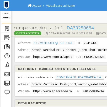
Acasa
Vizualizare achizitie
E - LICITATIE
MENIU
cumparare directa: [nr] -
DA39250634
DATA PUBLICARE: 10.11.2025 13:55
DATA F
OFERTA ACCEPTATA
DATE IDENTIFICARE OFERTANT
Ofertant:
S.C. MOTOUTILAJE SRL S.R.L.
CIF:
29457400
Adresa:
Strada: Decebal, nr. 37, Sector: -, Judet: Bihor, Local
Website:
https://www.moto-utilaje.ro
Tel:
+40 359421821
DATE IDENTIFICARE AUTORITATE CONTRACTANTA
Autoritatea contractanta:
COMPANIA DE APA ORADEA S.A.
C
Adresa:
Strada: Zamfirescu Duiliu, nr. 3, Sector: -, Judet: Bih
Website:
https://www.apaoradea.ro
Tel:
+40 259436934
DETALII ACHIZITIE