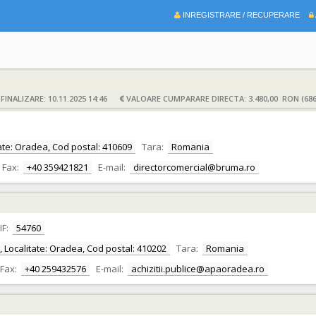
INREGISTRARE / RECUPERARE
INALIZARE: 10.11.2025 14:46
VALOARE CUMPARARE DIRECTA: 3.480,00 RON (686
itate: Oradea, Cod postal: 410609
Tara:
Romania
Fax:
+40 359421821
E-mail:
directorcomercial@bruma.ro
IF:
54760
or, Localitate: Oradea, Cod postal: 410202
Tara:
Romania
Fax:
+40 259432576
E-mail:
achizitii.publice@apaoradea.ro