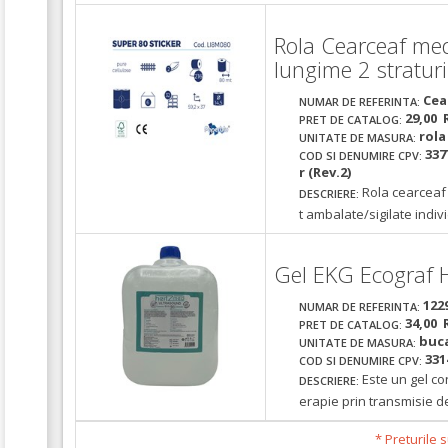
Rola Cearceaf med
lungime 2 stratur
Cea
NUMAR DE REFERINTA:
29,00 
PRET DE CATALOG:
rola
UNITATE DE MASURA:
337
COD SI DENUMIRE CPV:
r (Rev.2)
Rola cearceaf 
DESCRIERE:
t ambalate/sigilate indiv
Gel EKG Ecograf 
122
NUMAR DE REFERINTA:
34,00 
PRET DE CATALOG:
buc
UNITATE DE MASURA:
331
COD SI DENUMIRE CPV:
Este un gel co
DESCRIERE:
erapie prin transmisie d
* Preturile