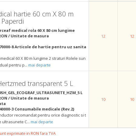
ical hartie 60 cm X 80 m
i Paperdi
rceaf medical rola 60 X 80 cm lungime
RON / Unitate de masura
12
12
70000-8 Articole de hartie pentru uz sanita
medical 60 X 80 m lungime 2 straturi Rolele sun
idual pentru p
...
mai departe
Hertzmed transparent 5 L
9SH_GEL_ECOGRAF_ULTRASUNETE_HZM_5 L
RON / Unitate de masura
10
10
ata
40000-3 Consumabile medicale (Rev.2)
nductor recomandat pentru orice diagnostic si t
e ultrasunete C
...
mai departe
 sunt exprimate in RON fara TVA