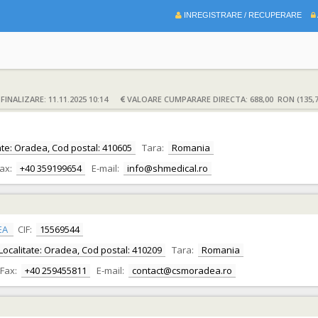
INREGISTRARE / RECUPERARE
INALIZARE: 11.11.2025 10:14
VALOARE CUMPARARE DIRECTA: 688,00 RON (135,
litate: Oradea, Cod postal: 410605
Tara:
Romania
ax:
+40 359199654
E-mail:
info@shmedical.ro
EA
CIF:
15569544
r, Localitate: Oradea, Cod postal: 410209
Tara:
Romania
Fax:
+40 259455811
E-mail:
contact@csmoradea.ro