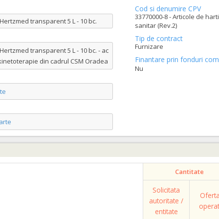
Cod si denumire CPV
33770000-8 - Articole de hart
Hertzmed transparent 5 L - 10 bc.
sanitar (Rev.2)
Tip de contract
Furnizare
Hertzmed transparent 5 L - 10 bc. - ac
Finantare prin fonduri com
 kinetoterapie din cadrul CSM Oradea
Nu
te
arte
Cantitate
Solicitata
Ofert
autoritate /
opera
entitate