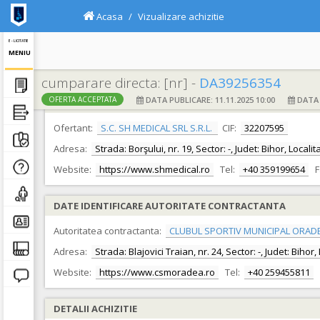
Acasa
Vizualizare achizitie
E - LICITATIE
MENIU
cumparare directa: [nr] -
DA39256354
DATA PUBLICARE: 11.11.2025 10:00
DATA F
OFERTA ACCEPTATA
DATE IDENTIFICARE OFERTANT
Ofertant:
S.C. SH MEDICAL SRL S.R.L.
CIF:
32207595
Adresa:
Strada: Borşului, nr. 19, Sector: -, Judet: Bihor, Loca
Website:
https://www.shmedical.ro
Tel:
+40 359199654
F
DATE IDENTIFICARE AUTORITATE CONTRACTANTA
Autoritatea contractanta:
CLUBUL SPORTIV MUNICIPAL ORAD
Adresa:
Strada: Blajovici Traian, nr. 24, Sector: -, Judet: Biho
Website:
https://www.csmoradea.ro
Tel:
+40 259455811
DETALII ACHIZITIE