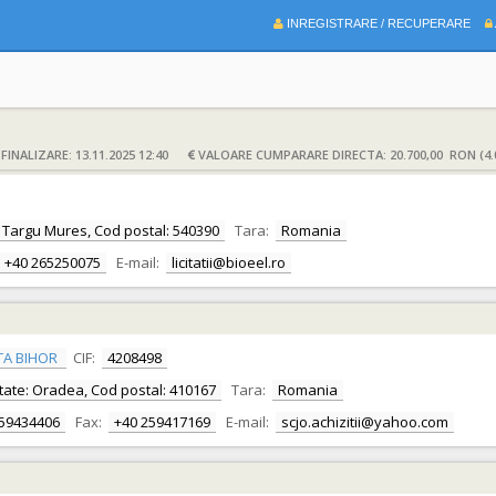
INREGISTRARE / RECUPERARE
INALIZARE: 13.11.2025 12:40
VALOARE CUMPARARE DIRECTA: 20.700,00 RON (4.
te: Targu Mures, Cod postal: 540390
Tara:
Romania
+40 265250075
E-mail:
licitatii@bioeel.ro
TA BIHOR
CIF:
4208498
alitate: Oradea, Cod postal: 410167
Tara:
Romania
259434406
Fax:
+40 259417169
E-mail:
scjo.achizitii@yahoo.com