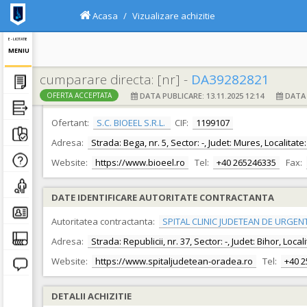
Acasa
Vizualizare achizitie
E - LICITATIE
MENIU
cumparare directa: [nr] -
DA39282821
DATA PUBLICARE: 13.11.2025 12:14
DATA F
OFERTA ACCEPTATA
DATE IDENTIFICARE OFERTANT
Ofertant:
S.C. BIOEEL S.R.L.
CIF:
1199107
Adresa:
Strada: Bega, nr. 5, Sector: -, Judet: Mures, Localita
Website:
https://www.bioeel.ro
Tel:
+40 265246335
Fax:
DATE IDENTIFICARE AUTORITATE CONTRACTANTA
Autoritatea contractanta:
SPITAL CLINIC JUDETEAN DE URGEN
Adresa:
Strada: Republicii, nr. 37, Sector: -, Judet: Bihor, Loc
Website:
https://www.spitaljudetean-oradea.ro
Tel:
+40 
DETALII ACHIZITIE