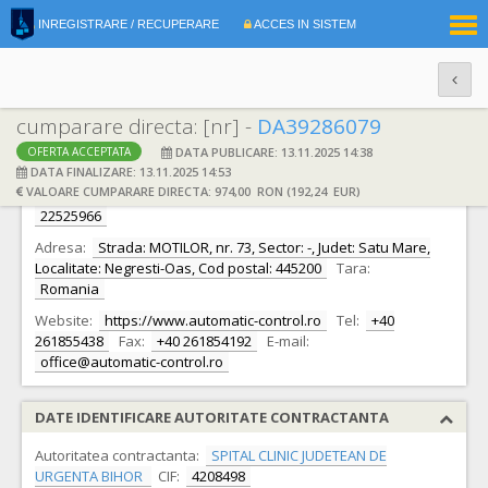
|
INREGISTRARE / RECUPERARE
ACCES IN SISTEM
RO
EN
cumparare directa: [nr] -
DA39286079
DATA PUBLICARE: 13.11.2025 14:38
OFERTA ACCEPTATA
DATE IDENTIFICARE OFERTANT
DATA FINALIZARE: 13.11.2025 14:53
VALOARE CUMPARARE DIRECTA: 974,00 RON (192,24 EUR)
Ofertant:
S.C. AUTOMATIC CONTROL S.R.L. S.R.L.
CIF:
22525966
Adresa:
Strada: MOTILOR, nr. 73, Sector: -, Judet: Satu Mare,
Localitate: Negresti-Oas, Cod postal: 445200
Tara:
Romania
Website:
https://www.automatic-control.ro
Tel:
+40
261855438
Fax:
+40 261854192
E-mail:
office@automatic-control.ro
DATE IDENTIFICARE AUTORITATE CONTRACTANTA
Autoritatea contractanta:
SPITAL CLINIC JUDETEAN DE
URGENTA BIHOR
CIF:
4208498