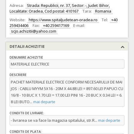
Adresa:
Strada: Republicii, nr. 37, Sector: -, Judet: Bihor,
Localitate: Oradea, Cod postal: 410167
Tara:
Romania
Website:
https://www.spitaljudetean-oradea.ro
Tel:
+40
259434406
Fax:
+40 259417169
E-mail:
scjo.achizitii@yahoo.com
DETALII ACHIZITIE
DENUMIRE ACHIZITIE
MATERIALE ELECTRICE
DESCRIERE
PACHET MATERIALE ELECTRICE CONFORM NECESARULUI DE MAI
JOS : CABLU MYYM 5X16 - 20M X 44.88 LEI = 897.60 LEI PAPUCI CU
16/8 - 10 BUC X 1.70 LEI = 17.00 LEI PINI 16 - 20 BUC X 0.34 LEI = 6.
8 LEI BUTO
...
mai departe
CONDITII DE LIVRARE:
- livrarea se va face la magazia spitalului, str.R
...
mai departe
CONDITII DE PLATA: