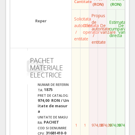
Cantitate
(RON)
(RON)
Propus
Solicitata
Reper
de
Estimata
autoritate
Ofertata
De
De
autoritate
cumparare
/
operator
vanzare
vanzare
/
directa
entitate
entitate
PACHET
MATERIALE
ELECTRICE
NUMAR DE REFERIN
1875
TA:
PRET DE CATALOG:
974,00 RON / Un
itate de masur
a
UNITATE DE MASU
PACHET
RA:
1
1
974,00
974,00
974,00
974,00
COD SI DENUMIRE
31681410-0
CPV: