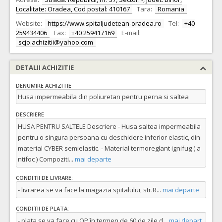
Localitate: Oradea, Cod postal: 410167
Tara:
Romania
Website:
https://www.spitaljudetean-oradea.ro
Tel:
+40
259434406
Fax:
+40 259417169
E-mail:
scjo.achizitii@yahoo.com
DETALII ACHIZITIE
DENUMIRE ACHIZITIE
Husa impermeabila din poliuretan pentru perna si saltea
DESCRIERE
HUSA PENTRU SALTELE Descriere - Husa saltea impermeabila
pentru o singura persoana cu deschidere inferior elastic, din
material CYBER semielastic. - Material termoreglant ignifug ( a
ntifoc ) Compoziti
...
mai departe
CONDITII DE LIVRARE:
- livrarea se va face la magazia spitalului, str.R
...
mai departe
CONDITII DE PLATA:
- plata se va face cu OP în termen de 60 de zile d
...
mai depart