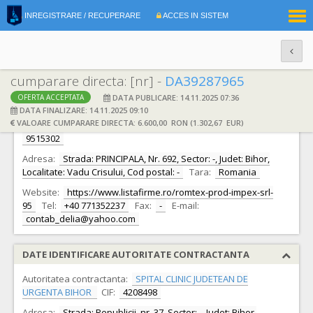
|
INREGISTRARE / RECUPERARE
ACCES IN SISTEM
RO
EN
cumparare directa: [nr] -
DA39287965
DATA PUBLICARE: 14.11.2025 07:36
OFERTA ACCEPTATA
DATE IDENTIFICARE OFERTANT
DATA FINALIZARE: 14.11.2025 09:10
VALOARE CUMPARARE DIRECTA: 6.600,00 RON (1.302,67 EUR)
Ofertant:
S.C. ROMTEX PROD IMPEX SRL S.R.L.
CIF:
9515302
Adresa:
Strada: PRINCIPALA, Nr. 692, Sector: -, Judet: Bihor,
Localitate: Vadu Crisului, Cod postal: -
Tara:
Romania
Website:
https://www.listafirme.ro/romtex-prod-impex-srl-
95
Tel:
+40 771352237
Fax:
-
E-mail:
contab_delia@yahoo.com
DATE IDENTIFICARE AUTORITATE CONTRACTANTA
Autoritatea contractanta:
SPITAL CLINIC JUDETEAN DE
URGENTA BIHOR
CIF:
4208498
Adresa:
Strada: Republicii, nr. 37, Sector: -, Judet: Bihor,