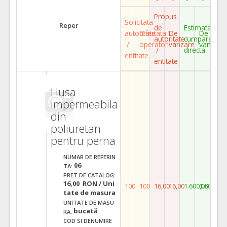
Propus
Solicitata
Reper
de
Estimata
autoritate
Ofertata
De
De
autoritate
cumparare
/
operator
vanzare
vanzare
/
directa
entitate
entitate
Husa
impermeabila
din
poliuretan
pentru perna
NUMAR DE REFERIN
06
TA:
PRET DE CATALOG:
16,00 RON / Uni
100
100
16,00
16,00
1.600,00
1.600,00
tate de masura
UNITATE DE MASU
bucată
RA:
COD SI DENUMIRE