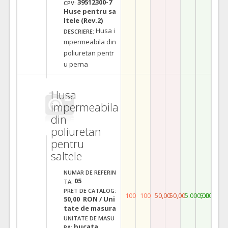
39512300-7
CPV:
Huse pentru sa
ltele (Rev.2)
Husa i
DESCRIERE:
mpermeabila din
poliuretan pentr
u perna
Husa
impermeabila
din
poliuretan
pentru
saltele
NUMAR DE REFERIN
05
TA:
PRET DE CATALOG:
100
100
50,00
50,00
5.000,00
5.000,00
50,00 RON / Uni
tate de masura
UNITATE DE MASU
bucata
RA: