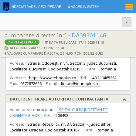
|
INREGISTRARE / RECUPERARE
ACCES IN SISTEM
RO
EN
cumparare directa: [nr] -
DA39301146
DATA PUBLICARE: 17.11.2025 11:18
OFERTA ACCEPTATA
DATE IDENTIFICARE OFERTANT
DATA FINALIZARE: 17.11.2025 11:41
VALOARE CUMPARARE DIRECTA: 2.546,00 RON (502,52 EUR)
Ofertant:
S.C. TEHNOPLUS MEDICAL S.R.L.
CIF:
4261939
Adresa:
Strada: Odobeşti, nr. 1, Sector: 3, Judet: Bucuresti,
Localitate: Bucuresti, Cod postal: 032151
Tara:
Romania
Website:
https://www.tehnoplus.ro
Tel:
+40 213485282
Fax:
0372872626
E-mail:
licitatii@tehnoplus.ro
DATE IDENTIFICARE AUTORITATE CONTRACTANTA
Autoritatea contractanta:
SPITAL CLINIC JUDETEAN DE
URGENTA BIHOR
CIF:
4208498
Adresa:
Strada: Republicii, nr. 37, Sector: -, Judet: Bihor,
Localitate: Oradea, Cod postal: 410167
Tara:
Romania