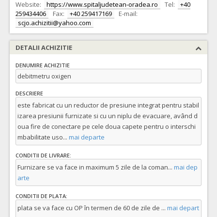
Website:
https://www.spitaljudetean-oradea.ro
Tel:
+40
259434406
Fax:
+40 259417169
E-mail:
scjo.achizitii@yahoo.com
DETALII ACHIZITIE
DENUMIRE ACHIZITIE
debitmetru oxigen
DESCRIERE
este fabricat cu un reductor de presiune integrat pentru stabil
izarea presiunii furnizate si cu un niplu de evacuare, având d
oua fire de conectare pe cele doua capete pentru o interschi
mbabilitate uso
...
mai departe
CONDITII DE LIVRARE:
Furnizare se va face in maximum 5 zile de la coman
...
mai dep
arte
CONDITII DE PLATA:
plata se va face cu OP în termen de 60 de zile de
...
mai depart