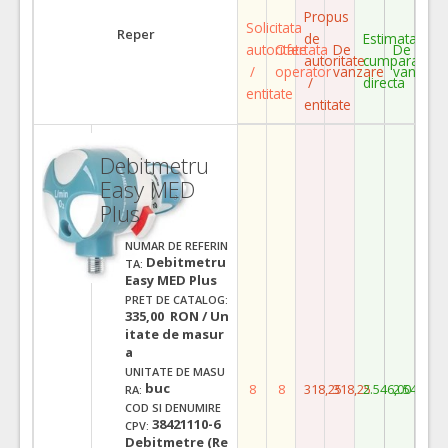
Propus
Solicitata
Reper
de
Estimata
autoritate
Ofertata
De
De
autoritate
cumparare
/
operator
vanzare
vanzare
/
directa
entitate
entitate
Debitmetru
Easy MED
Plus
NUMAR DE REFERIN
Debitmetru
TA:
Easy MED Plus
PRET DE CATALOG:
335,00 RON / Un
itate de masur
a
UNITATE DE MASU
buc
8
8
318,25
318,25
2.546,00
2.546,00
RA:
COD SI DENUMIRE
38421110-6
CPV:
Debitmetre (Re