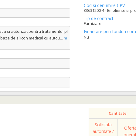
Cod si denumire CPV
33631200-4 - Emoliente si pr
Tip de contract
Furnizare
etia si autorizat pentru tratamentul pl
Finantare prin fonduri com
Nu
e baza de silicon medical cu autou
...
m
Cantitate
Solicitata
Ofert
autoritate /
opera