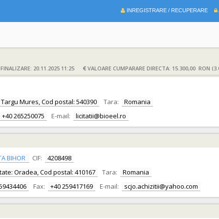
INREGISTRARE / RECUPERARE
INALIZARE: 20.11.2025 11:25
VALOARE CUMPARARE DIRECTA: 15.300,00 RON (3.
te: Targu Mures, Cod postal: 540390
Tara:
Romania
+40 265250075
E-mail:
licitatii@bioeel.ro
TA BIHOR
CIF:
4208498
alitate: Oradea, Cod postal: 410167
Tara:
Romania
259434406
Fax:
+40 259417169
E-mail:
scjo.achizitii@yahoo.com