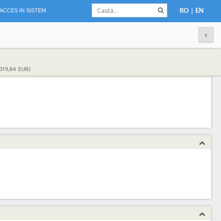
|
ACCES IN SISTEM
RO
EN
019,84 EUR)