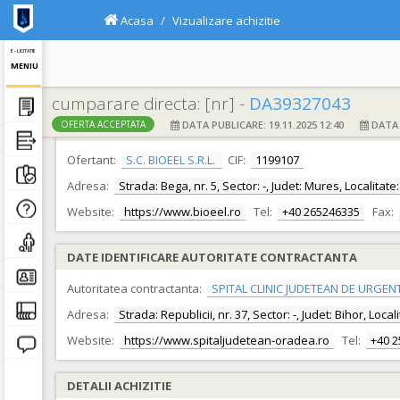
Acasa
Vizualizare achizitie
E - LICITATIE
MENIU
cumparare directa: [nr] -
DA39327043
DATA PUBLICARE: 19.11.2025 12:40
DATA F
OFERTA ACCEPTATA
DATE IDENTIFICARE OFERTANT
Ofertant:
S.C. BIOEEL S.R.L.
CIF:
1199107
Adresa:
Strada: Bega, nr. 5, Sector: -, Judet: Mures, Localita
Website:
https://www.bioeel.ro
Tel:
+40 265246335
Fax:
DATE IDENTIFICARE AUTORITATE CONTRACTANTA
Autoritatea contractanta:
SPITAL CLINIC JUDETEAN DE URGEN
Adresa:
Strada: Republicii, nr. 37, Sector: -, Judet: Bihor, Loc
Website:
https://www.spitaljudetean-oradea.ro
Tel:
+40 
DETALII ACHIZITIE