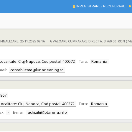
INREGISTRARE / RECUPERARE
INALIZARE: 25.11.2025 09:16
VALOARE CUMPARARE DIRECTA: 3.760,00 RON (742
j, Localitate: Cluj-Napoca, Cod postal: 400572
Tara:
Romania
mail:
contabilitate@lunacleaning.ro
2967
, Localitate: Cluj-Napoca, Cod postal: 400372
Tara:
Romania
ax:
-
E-mail:
achizitii@btarena.info