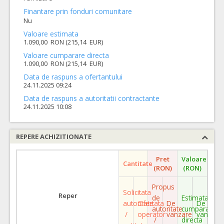
Finantare prin fonduri comunitare
Nu
Valoare estimata
1.090,00 RON (215,14 EUR)
Valoare cumparare directa
1.090,00 RON (215,14 EUR)
Data de raspuns a ofertantului
24.11.2025 09:24
Data de raspuns a autoritatii contractante
24.11.2025 10:08
REPERE ACHIZITIONATE
Pret
Valoare
Cantitate
(RON)
(RON)
Propus
Solicitata
Reper
de
Estimata
autoritate
Ofertata
De
De
autoritate
cumparare
/
operator
vanzare
vanzare
/
directa