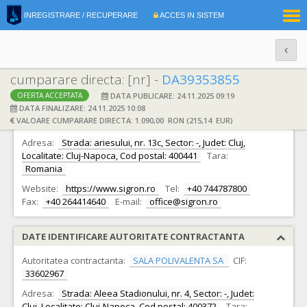
|
INREGISTRARE / RECUPERARE
ACCES IN SISTEM
RO
EN
cumparare directa: [nr] -
DA39353855
DATA PUBLICARE: 24.11.2025 09:19
OFERTA ACCEPTATA
DATE IDENTIFICARE OFERTANT
DATA FINALIZARE: 24.11.2025 10:08
VALOARE CUMPARARE DIRECTA: 1.090,00 RON (215,14 EUR)
Ofertant:
S.C. SIGRON COM SRL S.R.L.
CIF:
9937897
Adresa:
Strada: ariesului, nr. 13c, Sector: -, Judet: Cluj,
Localitate: Cluj-Napoca, Cod postal: 400441
Tara:
Romania
Website:
https://www.sigron.ro
Tel:
+40 744787800
Fax:
+40 264414640
E-mail:
office@sigron.ro
DATE IDENTIFICARE AUTORITATE CONTRACTANTA
Autoritatea contractanta:
SALA POLIVALENTA SA
CIF:
33602967
Adresa:
Strada: Aleea Stadionului, nr. 4, Sector: -, Judet:
Cluj, Localitate: Cluj-Napoca, Cod postal: 400372
Tara: