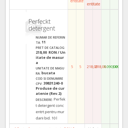
entitate
entitate
Perfeckt
detergent
NUMAR DE REFERIN
11
TA:
PRET DE CATALOG:
218,00 RON / Un
itate de masur
a
5
5
218,00
218,00
1.090,00
1.090,00
UNITATE DE MASU
bucata
RA:
COD SI DENUMIRE
39831240-0
CPV:
Produse de cur
atenie (Rev.2)
Perfek
DESCRIERE:
t detergent conc
entrt pentru mur
darii bid. 10 l