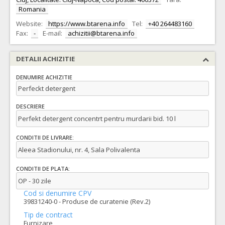
Romania
Website:
https://www.btarena.info
Tel:
+40 264483160
Fax:
-
E-mail:
achizitii@btarena.info
DETALII ACHIZITIE
DENUMIRE ACHIZITIE
Perfeckt detergent
DESCRIERE
Perfekt detergent concentrt pentru murdarii bid. 10 l
CONDITII DE LIVRARE:
Aleea Stadionului, nr. 4, Sala Polivalenta
CONDITII DE PLATA:
OP - 30 zile
Cod si denumire CPV
39831240-0 - Produse de curatenie (Rev.2)
Tip de contract
Furnizare