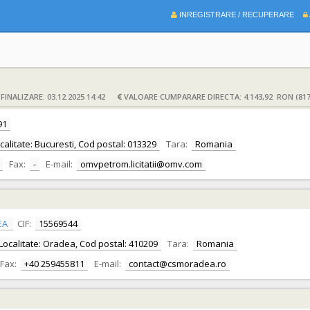
INREGISTRARE / RECUPERARE
INALIZARE: 03.12.2025 14:42
VALOARE CUMPARARE DIRECTA: 4.143,92 RON (817
91
Localitate: Bucuresti, Cod postal: 013329
Tara:
Romania
Fax:
-
E-mail:
omvpetrom.licitatii@omv.com
EA
CIF:
15569544
r, Localitate: Oradea, Cod postal: 410209
Tara:
Romania
Fax:
+40 259455811
E-mail:
contact@csmoradea.ro