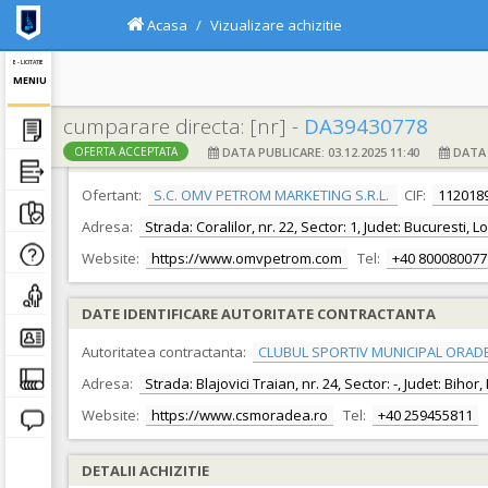
Acasa
Vizualizare achizitie
E - LICITATIE
MENIU
cumparare directa: [nr] -
DA39430778
DATA PUBLICARE: 03.12.2025 11:40
DATA F
OFERTA ACCEPTATA
DATE IDENTIFICARE OFERTANT
Ofertant:
S.C. OMV PETROM MARKETING S.R.L.
CIF:
112018
Adresa:
Strada: Coralilor, nr. 22, Sector: 1, Judet: Bucuresti, 
Website:
https://www.omvpetrom.com
Tel:
+40 800080077
DATE IDENTIFICARE AUTORITATE CONTRACTANTA
Autoritatea contractanta:
CLUBUL SPORTIV MUNICIPAL ORAD
Adresa:
Strada: Blajovici Traian, nr. 24, Sector: -, Judet: Biho
Website:
https://www.csmoradea.ro
Tel:
+40 259455811
DETALII ACHIZITIE