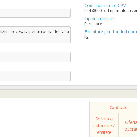
Cod si denumire CPV
22458000-5 - Imprimate la c
Tip de contract
Furnizare
 achizitie necesara pentru buna desfasu
Finantare prin fonduri com
Nu
Cantitate
Solicitata
Ofert
autoritate /
opera
entitate