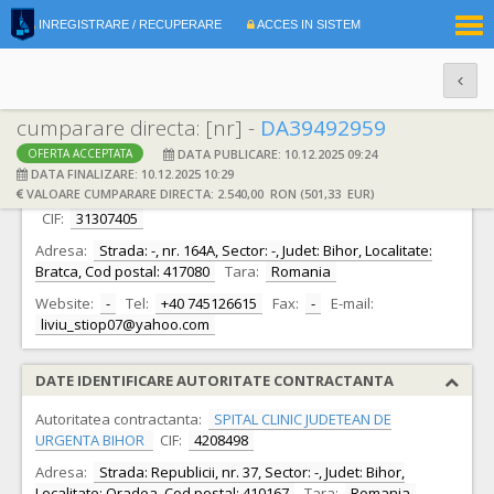
|
INREGISTRARE / RECUPERARE
ACCES IN SISTEM
RO
EN
cumparare directa: [nr] -
DA39492959
DATA PUBLICARE: 10.12.2025 09:24
OFERTA ACCEPTATA
DATE IDENTIFICARE OFERTANT
DATA FINALIZARE: 10.12.2025 10:29
VALOARE CUMPARARE DIRECTA: 2.540,00 RON (501,33 EUR)
Ofertant:
STIOP LIVIU CRISTIN INTREPRINDERE INDIVIDUALA -
CIF:
31307405
Adresa:
Strada: -, nr. 164A, Sector: -, Judet: Bihor, Localitate:
Bratca, Cod postal: 417080
Tara:
Romania
Website:
-
Tel:
+40 745126615
Fax:
-
E-mail:
liviu_stiop07@yahoo.com
DATE IDENTIFICARE AUTORITATE CONTRACTANTA
Autoritatea contractanta:
SPITAL CLINIC JUDETEAN DE
URGENTA BIHOR
CIF:
4208498
Adresa:
Strada: Republicii, nr. 37, Sector: -, Judet: Bihor,
Localitate: Oradea, Cod postal: 410167
Tara:
Romania