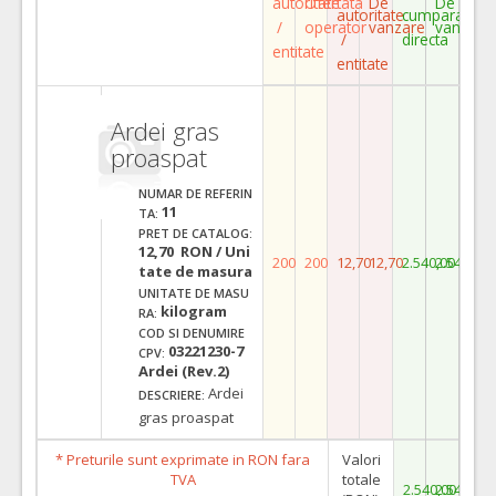
autoritate
Ofertata
De
De
autoritate
cumparare
/
operator
vanzare
vanzare
/
directa
entitate
entitate
Ardei gras
proaspat
NUMAR DE REFERIN
11
TA:
PRET DE CATALOG:
12,70 RON / Uni
200
200
12,70
12,70
2.540,00
2.540,00
tate de masura
UNITATE DE MASU
kilogram
RA:
COD SI DENUMIRE
03221230-7
CPV:
Ardei (Rev.2)
Ardei
DESCRIERE:
gras proaspat
* Preturile sunt exprimate in RON fara
Valori
TVA
totale
2.540,00
2.540,00