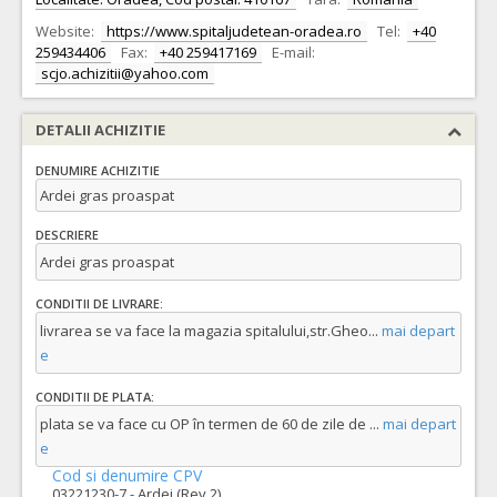
Website:
https://www.spitaljudetean-oradea.ro
Tel:
+40
259434406
Fax:
+40 259417169
E-mail:
scjo.achizitii@yahoo.com
DETALII ACHIZITIE
DENUMIRE ACHIZITIE
Ardei gras proaspat
DESCRIERE
Ardei gras proaspat
CONDITII DE LIVRARE:
livrarea se va face la magazia spitalului,str.Gheo
...
mai depart
e
CONDITII DE PLATA:
plata se va face cu OP în termen de 60 de zile de
...
mai depart
e
Cod si denumire CPV
03221230-7 - Ardei (Rev.2)