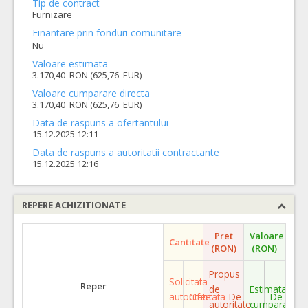
Tip de contract
Furnizare
Finantare prin fonduri comunitare
Nu
Valoare estimata
3.170,40 RON (625,76 EUR)
Valoare cumparare directa
3.170,40 RON (625,76 EUR)
Data de raspuns a ofertantului
15.12.2025 12:11
Data de raspuns a autoritatii contractante
15.12.2025 12:16
REPERE ACHIZITIONATE
Pret
Valoare
Cantitate
(RON)
(RON)
Propus
Solicitata
Reper
de
Estimata
autoritate
Ofertata
De
De
autoritate
cumparare