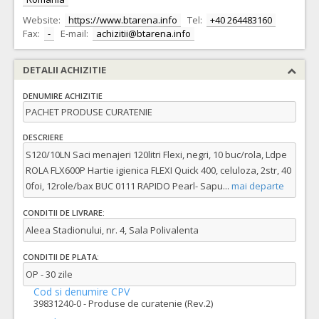
Website:
https://www.btarena.info
Tel:
+40 264483160
Fax:
-
E-mail:
achizitii@btarena.info
DETALII ACHIZITIE
DENUMIRE ACHIZITIE
PACHET PRODUSE CURATENIE
DESCRIERE
S120/10LN Saci menajeri 120litri Flexi, negri, 10 buc/rola, Ldpe
ROLA FLX600P Hartie igienica FLEXI Quick 400, celuloza, 2str, 40
0foi, 12role/bax BUC 0111 RAPIDO Pearl- Sapu
...
mai departe
CONDITII DE LIVRARE:
Aleea Stadionului, nr. 4, Sala Polivalenta
CONDITII DE PLATA:
OP - 30 zile
Cod si denumire CPV
39831240-0 - Produse de curatenie (Rev.2)