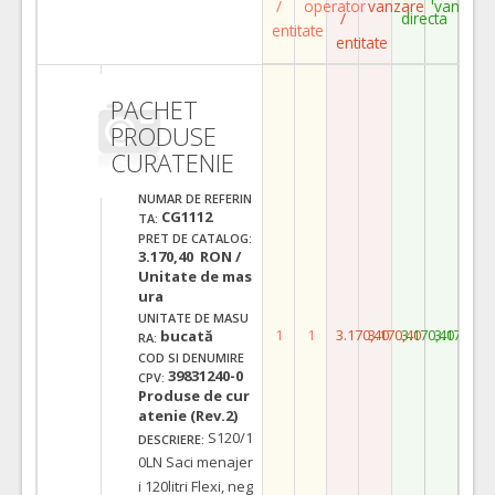
/
operator
vanzare
vanzare
/
directa
entitate
entitate
PACHET
PRODUSE
CURATENIE
NUMAR DE REFERIN
CG1112
TA:
PRET DE CATALOG:
3.170,40 RON /
Unitate de mas
ura
UNITATE DE MASU
1
1
3.170,40
3.170,40
3.170,40
3.170,40
bucată
RA:
COD SI DENUMIRE
39831240-0
CPV:
Produse de cur
atenie (Rev.2)
S120/1
DESCRIERE:
0LN Saci menajer
i 120litri Flexi, neg