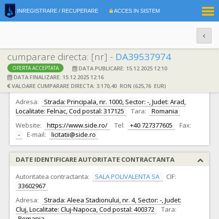
|
INREGISTRARE / RECUPERARE
ACCES IN SISTEM
RO
EN
cumparare directa: [nr] -
DA39537974
DATA PUBLICARE: 15.12.2025 12:10
OFERTA ACCEPTATA
DATE IDENTIFICARE OFERTANT
DATA FINALIZARE: 15.12.2025 12:16
VALOARE CUMPARARE DIRECTA: 3.170,40 RON (625,76 EUR)
Ofertant:
S.C. SIDE GRUP S.R.L. S.R.L.
CIF:
15216895
Adresa:
Strada: Principala, nr. 1000, Sector: -, Judet: Arad,
Localitate: Felnac, Cod postal: 317125
Tara:
Romania
Website:
https://www.side.ro/
Tel:
+40 727377605
Fax:
-
E-mail:
licitatii@side.ro
DATE IDENTIFICARE AUTORITATE CONTRACTANTA
Autoritatea contractanta:
SALA POLIVALENTA SA
CIF:
33602967
Adresa:
Strada: Aleea Stadionului, nr. 4, Sector: -, Judet:
Cluj, Localitate: Cluj-Napoca, Cod postal: 400372
Tara:
Romania