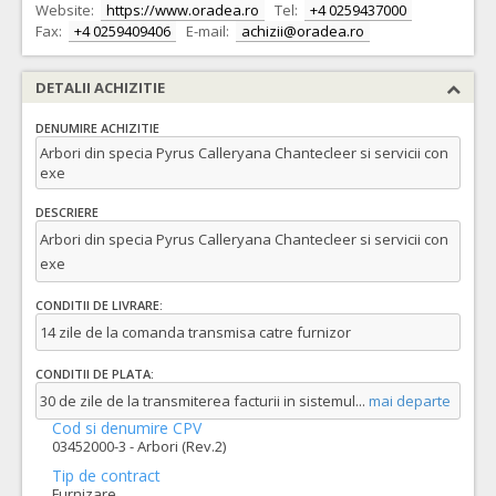
Website:
https://www.oradea.ro
Tel:
+4 0259437000
Fax:
+4 0259409406
E-mail:
achizii@oradea.ro
DETALII ACHIZITIE
DENUMIRE ACHIZITIE
Arbori din specia Pyrus Calleryana Chantecleer si servicii con
exe
DESCRIERE
Arbori din specia Pyrus Calleryana Chantecleer si servicii con
exe
CONDITII DE LIVRARE:
14 zile de la comanda transmisa catre furnizor
CONDITII DE PLATA:
30 de zile de la transmiterea facturii in sistemul
...
mai departe
Cod si denumire CPV
03452000-3 - Arbori (Rev.2)
Tip de contract
Furnizare