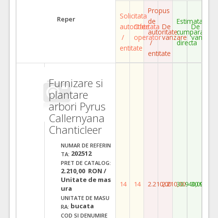
Propus
Solicitata
Reper
de
Estimata
autoritate
Ofertata
De
De
autoritate
cumparare
/
operator
vanzare
vanzare
/
directa
entitate
entitate
Furnizare si
plantare
arbori Pyrus
Callernyana
Chanticleer
NUMAR DE REFERIN
202512
TA:
PRET DE CATALOG:
2.210,00 RON /
Unitate de mas
14
14
2.210,00
2.210,00
30.940,00
30.940,0
ura
UNITATE DE MASU
bucata
RA:
COD SI DENUMIRE