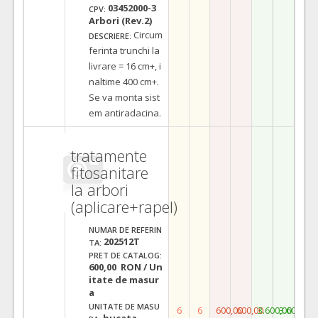
03452000-3
CPV:
Arbori (Rev.2)
Circum
DESCRIERE:
ferinta trunchi la
livrare = 16 cm+, i
naltime 400 cm+.
Se va monta sist
em antiradacina.
tratamente
fitosanitare
la arbori
(aplicare+rapel)
NUMAR DE REFERIN
202512T
TA:
PRET DE CATALOG:
600,00 RON / Un
itate de masur
a
UNITATE DE MASU
6
6
600,00
600,00
3.600,00
3.600,00
bucata