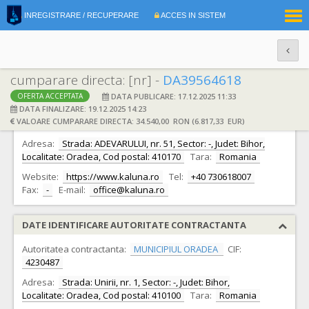
|
INREGISTRARE / RECUPERARE
ACCES IN SISTEM
RO
EN
cumparare directa: [nr] -
DA39564618
DATA PUBLICARE: 17.12.2025 11:33
OFERTA ACCEPTATA
DATE IDENTIFICARE OFERTANT
DATA FINALIZARE: 19.12.2025 14:23
VALOARE CUMPARARE DIRECTA: 34.540,00 RON (6.817,33 EUR)
Ofertant:
S.C. SC KALUNA SRL S.R.L.
CIF:
20167462
Adresa:
Strada: ADEVARULUI, nr. 51, Sector: -, Judet: Bihor,
Localitate: Oradea, Cod postal: 410170
Tara:
Romania
Website:
https://www.kaluna.ro
Tel:
+40 730618007
Fax:
-
E-mail:
office@kaluna.ro
DATE IDENTIFICARE AUTORITATE CONTRACTANTA
Autoritatea contractanta:
MUNICIPIUL ORADEA
CIF:
4230487
Adresa:
Strada: Unirii, nr. 1, Sector: -, Judet: Bihor,
Localitate: Oradea, Cod postal: 410100
Tara:
Romania