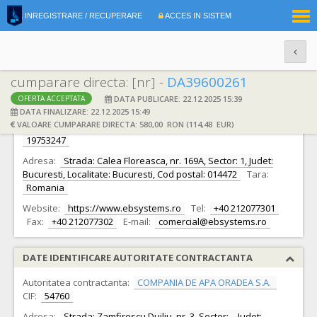
|
INREGISTRARE / RECUPERARE
ACCES IN SISTEM
RO
EN
cumparare directa: [nr] -
DA39600261
DATA PUBLICARE: 22.12.2025 15:39
OFERTA ACCEPTATA
DATE IDENTIFICARE OFERTANT
DATA FINALIZARE: 22.12.2025 15:49
VALOARE CUMPARARE DIRECTA: 580,00 RON (114,48 EUR)
Ofertant:
S.C. ENTERPRISE BUSINESS SYSTEMS S.R.L.
CIF:
19753247
Adresa:
Strada: Calea Floreasca, nr. 169A, Sector: 1, Judet:
Bucuresti, Localitate: Bucuresti, Cod postal: 014472
Tara:
Romania
Website:
https://www.ebsystems.ro
Tel:
+40 212077301
Fax:
+40 212077302
E-mail:
comercial@ebsystems.ro
DATE IDENTIFICARE AUTORITATE CONTRACTANTA
Autoritatea contractanta:
COMPANIA DE APA ORADEA S.A.
CIF:
54760
Adresa:
Strada: Zamfirescu Duiliu, nr. 3, Sector: -, Judet: