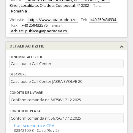
Bihor, Localitate: Oradea, Cod postal: 410202
Tara:
Romania
Website:
https://www.apaoradea.ro
Tel:
+40 259436934
Fax:
+40 259432576
E-mail:
achizitii.publice@apaoradea.ro
DETALII ACHIZITIE
DENUMIRE ACHIZITIE
Casti audio Call Center
DESCRIERE
Casti audio Call Center JABRA EVOLVE 20
CONDITII DE LIVRARE:
Conform comanda nr. 56756/17.12.2025
CONDITII DE PLATA:
Conform comanda nr. 56756/17.12.2025
Cod si denumire CPV
32342100-3 - Casti (Rev.2)