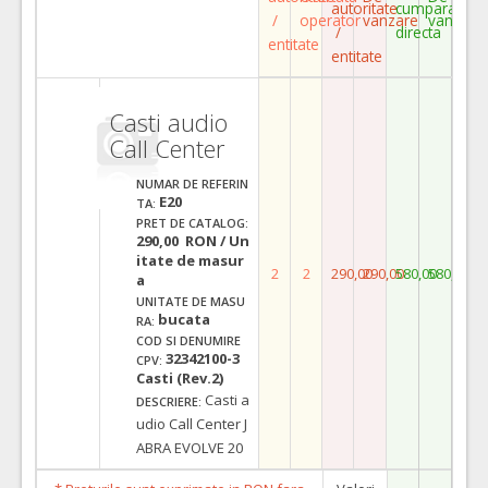
autoritate
cumparare
/
operator
vanzare
vanzare
/
directa
entitate
entitate
Casti audio
Call Center
NUMAR DE REFERIN
E20
TA:
PRET DE CATALOG:
290,00 RON / Un
itate de masur
2
2
290,00
290,00
580,00
580,00
a
UNITATE DE MASU
bucata
RA:
COD SI DENUMIRE
32342100-3
CPV:
Casti (Rev.2)
Casti a
DESCRIERE:
udio Call Center J
ABRA EVOLVE 20