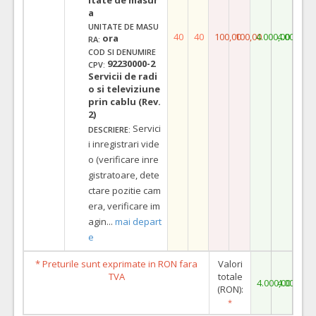
a
UNITATE DE MASU
40
40
100,00
100,00
4.000,00
4.000,00
ora
RA:
COD SI DENUMIRE
92230000-2
CPV:
Servicii de radi
o si televiziune
prin cablu (Rev.
2)
Servici
DESCRIERE:
i inregistrari vide
o (verificare inre
gistratoare, dete
ctare pozitie cam
era, verificare im
agin
...
mai depart
e
* Preturile sunt exprimate in RON fara
Valori
TVA
totale
4.000,00
4.000,00
(RON):
*