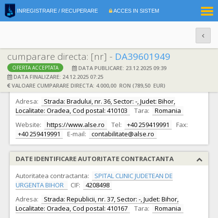
|
INREGISTRARE / RECUPERARE
ACCES IN SISTEM
RO
EN
cumparare directa: [nr] -
DA39601949
DATA PUBLICARE: 23.12.2025 09:39
OFERTA ACCEPTATA
DATE IDENTIFICARE OFERTANT
DATA FINALIZARE: 24.12.2025 07:25
VALOARE CUMPARARE DIRECTA: 4.000,00 RON (789,50 EUR)
Ofertant:
S.C. AL.SE.RO. IMPEX S.R.L.
CIF:
9341869
Adresa:
Strada: Bradului, nr. 36, Sector: -, Judet: Bihor,
Localitate: Oradea, Cod postal: 410103
Tara:
Romania
Website:
https://www.alse.ro
Tel:
+40 259419991
Fax:
+40 259419991
E-mail:
contabilitate@alse.ro
DATE IDENTIFICARE AUTORITATE CONTRACTANTA
Autoritatea contractanta:
SPITAL CLINIC JUDETEAN DE
URGENTA BIHOR
CIF:
4208498
Adresa:
Strada: Republicii, nr. 37, Sector: -, Judet: Bihor,
Localitate: Oradea, Cod postal: 410167
Tara:
Romania