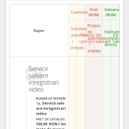
Pret
Valoare
Cantitate
(RON)
(RON)
Propus
Solicitata
Reper
de
Estimata
autoritate
Ofertata
De
De
autoritate
cumparare
/
operator
vanzare
vanzare
/
directa
entitate
entitate
Servicii
salvare
inregistrari
video
NUMAR DE REFERIN
Servicii salv
TA:
are inregistrari
video
PRET DE CATALOG:
100,00 RON / Un
itate de masur