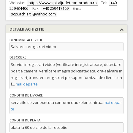
Website:
https://www.spitaljudetean-oradea.ro
Tel:
+40
259434406
Fax:
+40 259417169
E-mail:
scjo.achizitii@yahoo.com
DETALII ACHIZITIE
DENUMIRE ACHIZITIE
Salvare inregistrari video
DESCRIERE
Servicii inregistrari video (verificare inregistratoare, detectare
pozitie camera, verificare imagini solicitatedata, ora-salvare in
registrari, transfer inregistrari pe suport furnizat de client, con
f
...
mai departe
CONDITII DE LIVRARE:
serviciile se vor executa conform clauzelor contra
...
mai depar
te
CONDITII DE PLATA:
plata la 60 de zile de la receptie