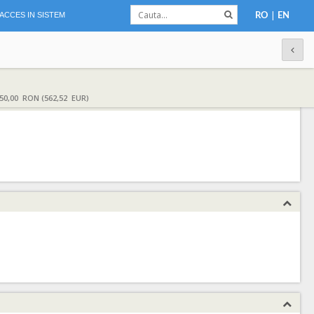
|
ACCES IN SISTEM
RO
EN
0,00 RON (562,52 EUR)