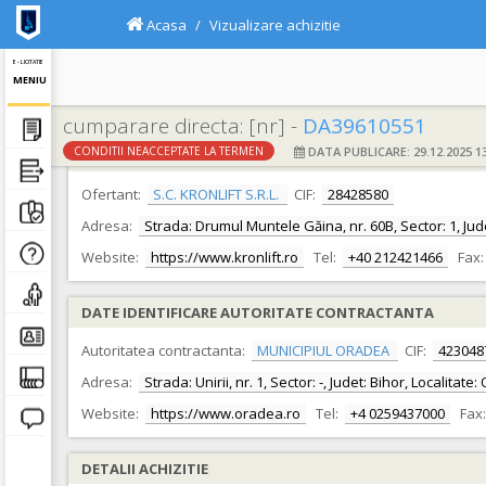
Acasa
Vizualizare achizitie
E - LICITATIE
MENIU
cumparare directa: [nr] -
DA39610551
DATA PUBLICARE: 29.12.2025 13
CONDITII NEACCEPTATE LA TERMEN
DATE IDENTIFICARE OFERTANT
Ofertant:
S.C. KRONLIFT S.R.L.
CIF:
28428580
Adresa:
Strada: Drumul Muntele Găina, nr. 60B, Sector: 1, Jude
Website:
https://www.kronlift.ro
Tel:
+40 212421466
Fax:
DATE IDENTIFICARE AUTORITATE CONTRACTANTA
Autoritatea contractanta:
MUNICIPIUL ORADEA
CIF:
423048
Adresa:
Strada: Unirii, nr. 1, Sector: -, Judet: Bihor, Localita
Website:
https://www.oradea.ro
Tel:
+4 0259437000
Fax:
DETALII ACHIZITIE