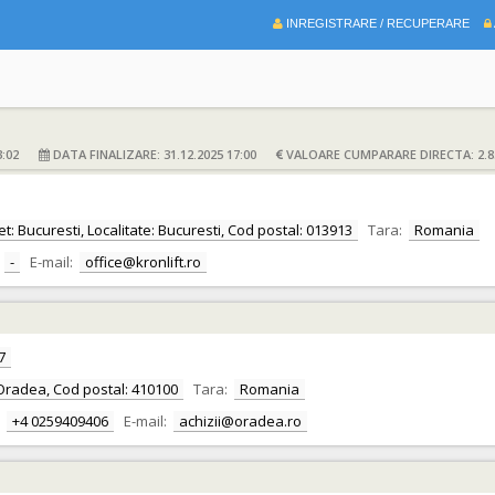
INREGISTRARE / RECUPERARE
:02
DATA FINALIZARE: 31.12.2025 17:00
VALOARE CUMPARARE DIRECTA: 2.85
t: Bucuresti, Localitate: Bucuresti, Cod postal: 013913
Tara:
Romania
-
E-mail:
office@kronlift.ro
7
te: Oradea, Cod postal: 410100
Tara:
Romania
+4 0259409406
E-mail:
achizii@oradea.ro