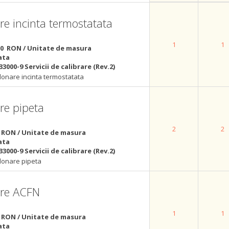
are incinta termostatata
1
1
10 RON / Unitate de masura
ata
33000-9 Servicii de calibrare (Rev.2)
alonare incinta termostatata
are pipeta
2
2
 RON / Unitate de masura
ata
33000-9 Servicii de calibrare (Rev.2)
alonare pipeta
nare ACFN
1
1
 RON / Unitate de masura
ata