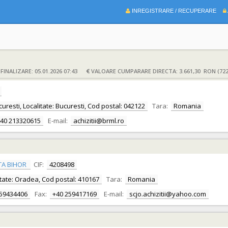
INREGISTRARE / RECUPERARE
INALIZARE: 05.01.2026 07:43
VALOARE CUMPARARE DIRECTA: 3.661,30 RON (722
ucuresti, Localitate: Bucuresti, Cod postal: 042122
Tara:
Romania
40 213320615
E-mail:
achizitii@brml.ro
TA BIHOR
CIF:
4208498
alitate: Oradea, Cod postal: 410167
Tara:
Romania
259434406
Fax:
+40 259417169
E-mail:
scjo.achizitii@yahoo.com