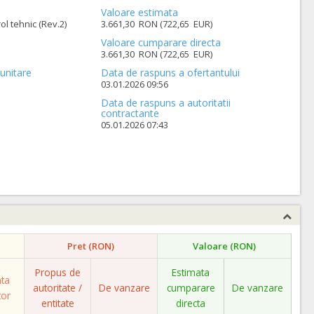
Valoare estimata
ol tehnic (Rev.2)
3.661,30 RON (722,65 EUR)
Valoare cumparare directa
3.661,30 RON (722,65 EUR)
unitare
Data de raspuns a ofertantului
03.01.2026 09:56
Data de raspuns a autoritatii
contractante
05.01.2026 07:43
Pret (RON)
Valoare (RON)
Propus de
Estimata
ata
autoritate /
De vanzare
cumparare
De vanzare
tor
entitate
directa