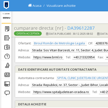
Acasa
Vizualizare achizitie
E - LICITATIE
MENIU
cumparare directa: [nr] -
DA39612287
DATA PUBLICARE: 30.12.2025 08:02
DATA F
OFERTA ACCEPTATA
DATE IDENTIFICARE OFERTANT
Ofertant:
Biroul Român de Metrologie Legala
CIF:
4283376
Adresa:
Strada: Sos Vitan Barzesti, nr. 11, Sector: 4, Judet: B
Website:
https://www.brml.ro
Tel:
+40 213320954
Fax:
+
DATE IDENTIFICARE AUTORITATE CONTRACTANTA
Autoritatea contractanta:
SPITAL CLINIC JUDETEAN DE URGEN
Adresa:
Strada: Republicii, nr. 37, Sector: -, Judet: Bihor, Loc
Website:
https://www.spitaljudetean-oradea.ro
Tel:
+40 
DETALII ACHIZITIE