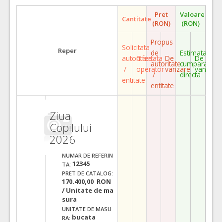
Pret
Valoare
Cantitate
(RON)
(RON)
Propus
Solicitata
Reper
de
Estimata
autoritate
Ofertata
De
De
autoritate
cumparare
/
operator
vanzare
vanzare
/
directa
entitate
entitate
Ziua
Copilului
2026
NUMAR DE REFERIN
12345
TA:
PRET DE CATALOG:
170.400,00 RON
/ Unitate de ma
sura
UNITATE DE MASU
bucata
RA: