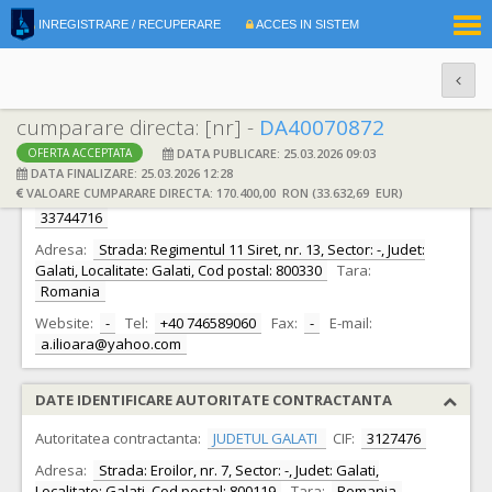
|
INREGISTRARE / RECUPERARE
ACCES IN SISTEM
RO
EN
cumparare directa: [nr] -
DA40070872
DATA PUBLICARE: 25.03.2026 09:03
OFERTA ACCEPTATA
DATE IDENTIFICARE OFERTANT
DATA FINALIZARE: 25.03.2026 12:28
VALOARE CUMPARARE DIRECTA: 170.400,00 RON (33.632,69 EUR)
Ofertant:
S.C. MARILIO PARTY CENTER S.R.L.
CIF:
33744716
Adresa:
Strada: Regimentul 11 Siret, nr. 13, Sector: -, Judet:
Galati, Localitate: Galati, Cod postal: 800330
Tara:
Romania
Website:
-
Tel:
+40 746589060
Fax:
-
E-mail:
a.ilioara@yahoo.com
DATE IDENTIFICARE AUTORITATE CONTRACTANTA
Autoritatea contractanta:
JUDETUL GALATI
CIF:
3127476
Adresa:
Strada: Eroilor, nr. 7, Sector: -, Judet: Galati,
Localitate: Galati, Cod postal: 800119
Tara:
Romania