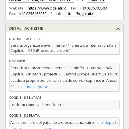
Website:
https://www.cjgalati.ro
Tel:
+40 0236302503
Fax:
+40 0236468060
E-mail:
licitatii@cjgalati.ro
DETALII ACHIZITIE
DENUMIRE ACHIZITIE
Servicii organizare evenimente - 1 Iunie Ziua Internationala a
Copilului - CED (Procedura proprie)
DESCRIERE
Servicii organizare evenimente - 1 Iunie Ziua Internationala a
Copilului - in cadrul proiectului Centrul Europe Direct Galati (Pr
ocedura proprie pentru achizitia de servicii cuprinse in Anexa
2B la Le
...
mai departe
CONDITII DE LIVRARE:
conform comenzii beneficiarului
CONDITII DE PLATA:
Achizitorul are obligaţia de a efectua plata către
...
mai departe