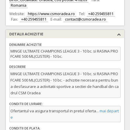
Romania
Website:
https://www.csmoradea.ro
Tel:
+40 259455811
Fax:
+40 259455811
E-mail:
contact@csmoradea.ro
DETALII ACHIZITIE
DENUMIRE ACHIZITIE
MINGE ULTIMATE CHAMPIONS LEAGUE 3 - 10 bc. si RASINA PRO
FCARE 500 ML(CLISTER) - 10 bc.
DESCRIERE
MINGE ULTIMATE CHAMPIONS LEAGUE 3 - 10 bc. si RASINA PRO
FCARE 500 ML(CLISTER) - 10 bc. - achizitie necesara pentru bun
a desfasurare a activitatii sportive a sectiei de handbal din ca
drul CSM Oradea
CONDITII DE LIVRARE:
Ofertantul va asigura transportul in pretul oferta
...
mai depart
e
CONDITII DE PLATA: