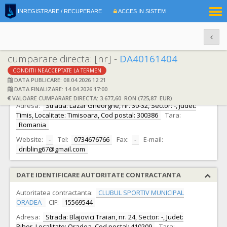
|
INREGISTRARE / RECUPERARE
ACCES IN SISTEM
RO
EN
cumparare directa: [nr] -
DA40161404
CONDITII NEACCEPTATE LA TERMEN
DATE IDENTIFICARE OFERTANT
DATA PUBLICARE: 08.04.2026 12:21
DATA FINALIZARE: 14.04.2026 17:00
Ofertant:
S.C. SC MAAG SPORT SRL S.R.L.
CIF:
21098913
VALOARE CUMPARARE DIRECTA: 3.677,60 RON (725,87 EUR)
Adresa:
Strada: Lazăr Gheorghe, nr. 30-32, Sector: -, Judet:
Timis, Localitate: Timisoara, Cod postal: 300386
Tara:
Romania
Website:
-
Tel:
0734676766
Fax:
-
E-mail:
dribling67@gmail.com
DATE IDENTIFICARE AUTORITATE CONTRACTANTA
Autoritatea contractanta:
CLUBUL SPORTIV MUNICIPAL
ORADEA
CIF:
15569544
Adresa:
Strada: Blajovici Traian, nr. 24, Sector: -, Judet:
Bihor, Localitate: Oradea, Cod postal: 410209
Tara: