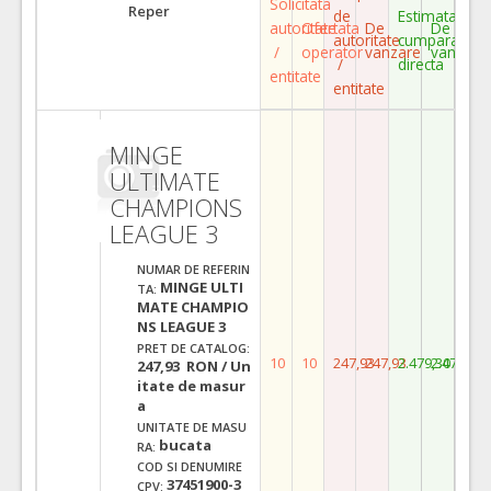
Solicitata
Reper
de
Estimata
autoritate
Ofertata
De
De
autoritate
cumparare
/
operator
vanzare
vanzare
/
directa
entitate
entitate
MINGE
ULTIMATE
CHAMPIONS
LEAGUE 3
NUMAR DE REFERIN
MINGE ULTI
TA:
MATE CHAMPIO
NS LEAGUE 3
PRET DE CATALOG:
10
10
247,93
247,93
2.479,30
2.479,30
247,93 RON / Un
itate de masur
a
UNITATE DE MASU
bucata
RA:
COD SI DENUMIRE
37451900-3
CPV: