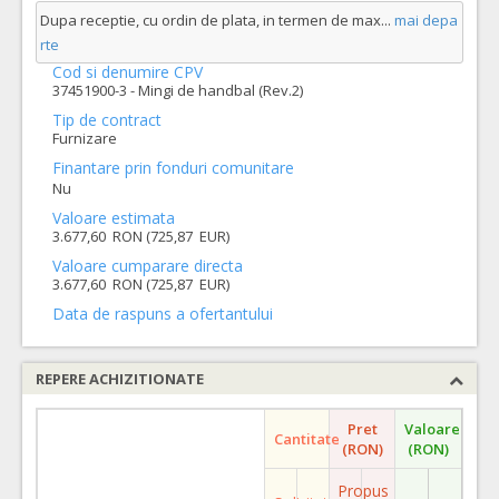
Dupa receptie, cu ordin de plata, in termen de max
...
mai depa
rte
Cod si denumire CPV
37451900-3 - Mingi de handbal (Rev.2)
Tip de contract
Furnizare
Finantare prin fonduri comunitare
Nu
Valoare estimata
3.677,60 RON (725,87 EUR)
Valoare cumparare directa
3.677,60 RON (725,87 EUR)
Data de raspuns a ofertantului
REPERE ACHIZITIONATE
Pret
Valoare
Cantitate
(RON)
(RON)
Propus