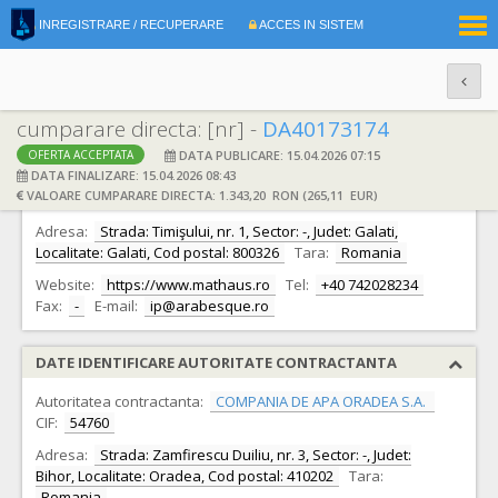
|
INREGISTRARE / RECUPERARE
ACCES IN SISTEM
RO
EN
cumparare directa: [nr] -
DA40173174
DATA PUBLICARE: 15.04.2026 07:15
OFERTA ACCEPTATA
DATE IDENTIFICARE OFERTANT
DATA FINALIZARE: 15.04.2026 08:43
VALOARE CUMPARARE DIRECTA: 1.343,20 RON (265,11 EUR)
Ofertant:
S.C. ARABESQUE S.R.L.
CIF:
5340801
Adresa:
Strada: Timişului, nr. 1, Sector: -, Judet: Galati,
Localitate: Galati, Cod postal: 800326
Tara:
Romania
Website:
https://www.mathaus.ro
Tel:
+40 742028234
Fax:
-
E-mail:
ip@arabesque.ro
DATE IDENTIFICARE AUTORITATE CONTRACTANTA
Autoritatea contractanta:
COMPANIA DE APA ORADEA S.A.
CIF:
54760
Adresa:
Strada: Zamfirescu Duiliu, nr. 3, Sector: -, Judet:
Bihor, Localitate: Oradea, Cod postal: 410202
Tara:
Romania