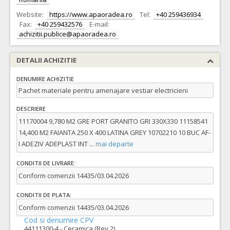
Website:
https://www.apaoradea.ro
Tel:
+40 259436934
Fax:
+40 259432576
E-mail:
achizitii.publice@apaoradea.ro
DETALII ACHIZITIE
DENUMIRE ACHIZITIE
Pachet materiale pentru amenajare vestiar electricieni
DESCRIERE
11170004 9,780 M2 GRE PORT GRANITO GRI 330X330 11158541
14,400 M2 FAIANTA 250 X 400 LATINA GREY 10702210 10 BUC AF-
I ADEZIV ADEPLAST INT
...
mai departe
CONDITII DE LIVRARE:
Conform comenzii 14435/03.04.2026
CONDITII DE PLATA:
Conform comenzii 14435/03.04.2026
Cod si denumire CPV
44111300-4 - Ceramica (Rev.2)