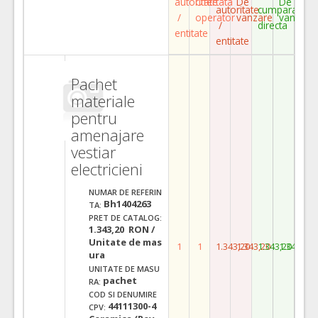
autoritate
Ofertata
De
De
autoritate
cumparare
/
operator
vanzare
vanzare
/
directa
entitate
entitate
Pachet
materiale
pentru
amenajare
vestiar
electricieni
NUMAR DE REFERIN
Bh1404263
TA:
PRET DE CATALOG:
1.343,20 RON /
Unitate de mas
1
1
1.343,20
1.343,20
1.343,20
1.343,20
ura
UNITATE DE MASU
pachet
RA:
COD SI DENUMIRE
44111300-4
CPV: