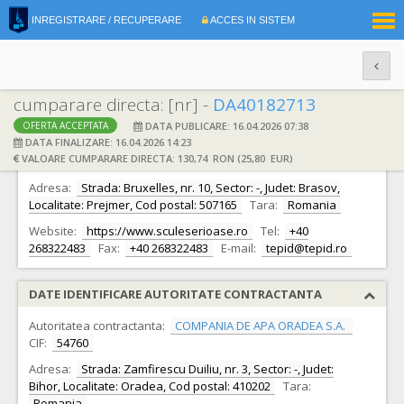
|
INREGISTRARE / RECUPERARE
ACCES IN SISTEM
RO
EN
cumparare directa: [nr] -
DA40182713
DATA PUBLICARE: 16.04.2026 07:38
OFERTA ACCEPTATA
DATE IDENTIFICARE OFERTANT
DATA FINALIZARE: 16.04.2026 14:23
VALOARE CUMPARARE DIRECTA: 130,74 RON (25,80 EUR)
Ofertant:
S.C. UNIOR-TEPID S.R.L.
CIF:
13203635
Adresa:
Strada: Bruxelles, nr. 10, Sector: -, Judet: Brasov,
Localitate: Prejmer, Cod postal: 507165
Tara:
Romania
Website:
https://www.sculeserioase.ro
Tel:
+40
268322483
Fax:
+40 268322483
E-mail:
tepid@tepid.ro
DATE IDENTIFICARE AUTORITATE CONTRACTANTA
Autoritatea contractanta:
COMPANIA DE APA ORADEA S.A.
CIF:
54760
Adresa:
Strada: Zamfirescu Duiliu, nr. 3, Sector: -, Judet:
Bihor, Localitate: Oradea, Cod postal: 410202
Tara:
Romania