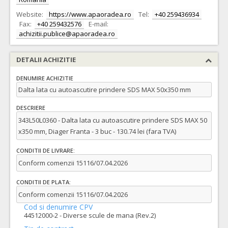
Website:
https://www.apaoradea.ro
Tel:
+40 259436934
Fax:
+40 259432576
E-mail:
achizitii.publice@apaoradea.ro
DETALII ACHIZITIE
DENUMIRE ACHIZITIE
Dalta lata cu autoascutire prindere SDS MAX 50x350 mm
DESCRIERE
343L50L0360 - Dalta lata cu autoascutire prindere SDS MAX 50
x350 mm, Diager Franta - 3 buc - 130.74 lei (fara TVA)
CONDITII DE LIVRARE:
Conform comenzii 15116/07.04.2026
CONDITII DE PLATA:
Conform comenzii 15116/07.04.2026
Cod si denumire CPV
44512000-2 - Diverse scule de mana (Rev.2)