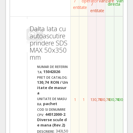
/
operator
vanzare
vanzare
/
directa
entitate
entitate
Dalta lata cu
autoascutire
prindere SDS
MAX 50x350
mm
NUMAR DE REFERIN
15042026
TA:
PRET DE CATALOG:
130,74 RON / Un
itate de masur
a
UNITATE DE MASU
1
1
130,74
130,74
130,74
130,74
pachet
RA:
COD SI DENUMIRE
44512000-2
CPV:
Diverse scule d
e mana (Rev.2)
343L50
DESCRIERE: