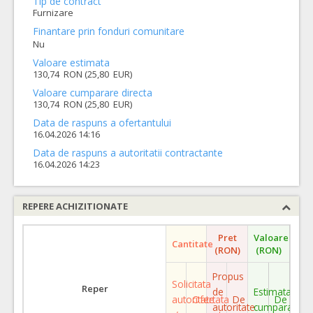
Tip de contract
Furnizare
Finantare prin fonduri comunitare
Nu
Valoare estimata
130,74 RON (25,80 EUR)
Valoare cumparare directa
130,74 RON (25,80 EUR)
Data de raspuns a ofertantului
16.04.2026 14:16
Data de raspuns a autoritatii contractante
16.04.2026 14:23
REPERE ACHIZITIONATE
Pret
Valoare
Cantitate
(RON)
(RON)
Propus
Solicitata
Reper
de
Estimata
autoritate
Ofertata
De
De
autoritate
cumparare