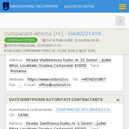
|
INREGISTRARE / RECUPERARE
ACCES IN SISTEM
RO
EN
cumparare directa: [nr] -
DA40221410
DATA PUBLICARE: 22.04.2026 09:34
OFERTA ACCEPTATA
DATE IDENTIFICARE OFERTANT
DATA FINALIZARE: 22.04.2026 11:27
VALOARE CUMPARARE DIRECTA: 712,50 RON (140,63 EUR)
Ofertant:
S.C. Victor S.R.L.
CIF:
68170
Adresa:
Strada: Vladimirescu Tudor, nr. 23, Sector: -, Judet:
Bihor, Localitate: Oradea, Cod postal: 410203
Tara:
Romania
Website:
https://www.victorsrl.ro
Tel:
+40742013857
Fax:
-
E-mail:
office@victorsrl.ro
DATE IDENTIFICARE AUTORITATE CONTRACTANTA
Autoritatea contractanta:
COMPANIA DE APA ORADEA S.A.
CIF:
54760
Adresa:
Strada: Zamfirescu Duiliu, nr. 3, Sector: -, Judet:
Bihor, Localitate: Oradea, Cod postal: 410202
Tara: