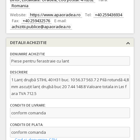
Romania
Website:
https://www.apaoradea.ro
Tel:
+40 259436934
Fax:
+40 259432576
E-mail:
achizitii.publice@apaoradea.ro
DETALII ACHIZITIE
DENUMIRE ACHIZITIE
Piese pentru ferastraie cu lant
DESCRIERE
1 Lanț drujbă STIHL 40 H31 buc. 10 56.37 563.7 2 Pilă rotundă 4,8
mm ascuțit lanț drujbă buc 20 7.44 148.8 Valoare totala in Lei f
ara TVA 712.5
CONDITII DE LIVRARE:
conform comanda
CONDITII DE PLATA:
conform comanda
Cod si denumire CPV