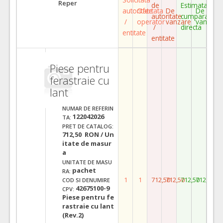
Reper
de
Estimata
autoritate
Ofertata
De
De
autoritate
cumparare
/
operator
vanzare
vanzare
/
directa
entitate
entitate
Piese pentru
ferastraie cu
lant
NUMAR DE REFERIN
122042026
TA:
PRET DE CATALOG:
712,50 RON / Un
itate de masur
a
UNITATE DE MASU
pachet
RA:
1
1
712,50
712,50
712,50
712,50
COD SI DENUMIRE
42675100-9
CPV:
Piese pentru fe
rastraie cu lant
(Rev.2)