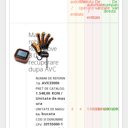
autoritate
Ofertata
De
De
autoritate
cumparare
/
operator
vanzare
vanzare
/
directa
entitate
entitate
Manusa
robotica
Roboglove
3.0,
recuperare
dupa AVC
NUMAR DE REFERIN
AVX33000
TA:
PRET DE CATALOG:
1.549,00 RON /
Unitate de mas
ura
4
4
1.500,00
1.549,00
6.000,00
6.196,00
UNITATE DE MASU
bucata
RA:
COD SI DENUMIRE
33155000-1
CPV: