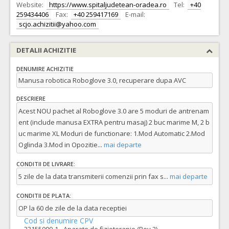
Website:
https://www.spitaljudetean-oradea.ro
Tel:
+40
259434406
Fax:
+40 259417169
E-mail:
scjo.achizitii@yahoo.com
DETALII ACHIZITIE
DENUMIRE ACHIZITIE
Manusa robotica Roboglove 3.0, recuperare dupa AVC
DESCRIERE
Acest NOU pachet al Roboglove 3.0 are 5 moduri de antrenam
ent (include manusa EXTRA pentru masaj) 2 buc marime M, 2 b
uc marime XL Moduri de functionare: 1.Mod Automatic 2.Mod
Oglinda 3.Mod in Opozitie
...
mai departe
CONDITII DE LIVRARE:
5 zile de la data transmiterii comenzii prin fax s
...
mai departe
CONDITII DE PLATA:
OP la 60 de zile de la data receptiei
Cod si denumire CPV