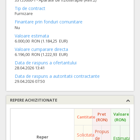
33155000-1 - Aparate de fizioterapie (Rev.2)
Tip de contract
Furnizare
Finantare prin fonduri comunitare
Nu
Valoare estimata
6.000,00 RON (1.184,25 EUR)
Valoare cumparare directa
6.196,00 RON (1.222,93 EUR)
Data de raspuns a ofertantului
28.04.2026 13:41
Data de raspuns a autoritatii contractante
29.04.2026 07:50
REPERE ACHIZITIONATE
Pret
Valoare
Cantitate
(RON)
(RON)
Propus
Solicitata
Reper
de
Estimata