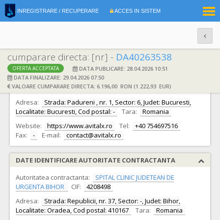
|
INREGISTRARE / RECUPERARE
ACCES IN SISTEM
RO
EN
cumparare directa: [nr] -
DA40263538
DATA PUBLICARE: 28.04.2026 10:51
OFERTA ACCEPTATA
DATE IDENTIFICARE OFERTANT
DATA FINALIZARE: 29.04.2026 07:50
VALOARE CUMPARARE DIRECTA: 6.196,00 RON (1.222,93 EUR)
Ofertant:
S.C. AVITALX S.R.L. S.R.L.
CIF:
48347315
Adresa:
Strada: Padureni , nr. 1, Sector: 6, Judet: Bucuresti,
Localitate: Bucuresti, Cod postal: -
Tara:
Romania
Website:
https://www.avitalx.ro
Tel:
+40 754697516
Fax:
-
E-mail:
contact@avitalx.ro
DATE IDENTIFICARE AUTORITATE CONTRACTANTA
Autoritatea contractanta:
SPITAL CLINIC JUDETEAN DE
URGENTA BIHOR
CIF:
4208498
Adresa:
Strada: Republicii, nr. 37, Sector: -, Judet: Bihor,
Localitate: Oradea, Cod postal: 410167
Tara:
Romania