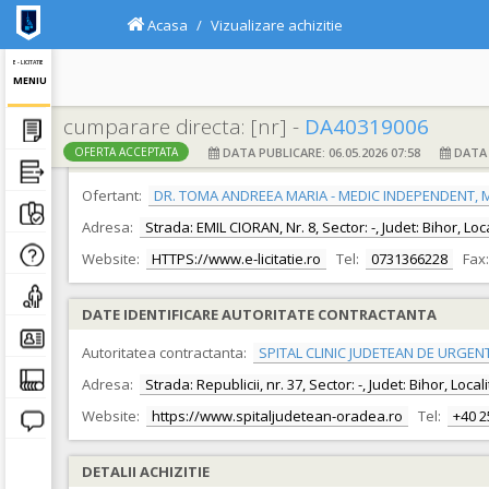
Acasa
Vizualizare achizitie
E - LICITATIE
MENIU
cumparare directa: [nr] -
DA40319006
DATA PUBLICARE: 06.05.2026 07:58
DATA F
OFERTA ACCEPTATA
DATE IDENTIFICARE OFERTANT
Ofertant:
DR. TOMA ANDREEA MARIA - MEDIC INDEPENDENT, ME
Adresa:
Strada: EMIL CIORAN, Nr. 8, Sector: -, Judet: Bihor, Lo
Website:
HTTPS://www.e-licitatie.ro
Tel:
0731366228
Fax:
DATE IDENTIFICARE AUTORITATE CONTRACTANTA
Autoritatea contractanta:
SPITAL CLINIC JUDETEAN DE URGEN
Adresa:
Strada: Republicii, nr. 37, Sector: -, Judet: Bihor, Loc
Website:
https://www.spitaljudetean-oradea.ro
Tel:
+40 
DETALII ACHIZITIE