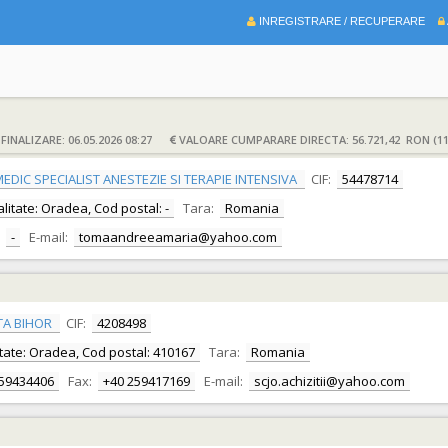
INREGISTRARE / RECUPERARE
INALIZARE: 06.05.2026 08:27
VALOARE CUMPARARE DIRECTA: 56.721,42 RON (11
DIC SPECIALIST ANESTEZIE SI TERAPIE INTENSIVA
CIF:
54478714
calitate: Oradea, Cod postal: -
Tara:
Romania
-
E-mail:
tomaandreeamaria@yahoo.com
TA BIHOR
CIF:
4208498
alitate: Oradea, Cod postal: 410167
Tara:
Romania
259434406
Fax:
+40 259417169
E-mail:
scjo.achizitii@yahoo.com