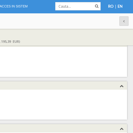
|
ACCES IN SISTEM
RO
EN
.195,39 EUR)