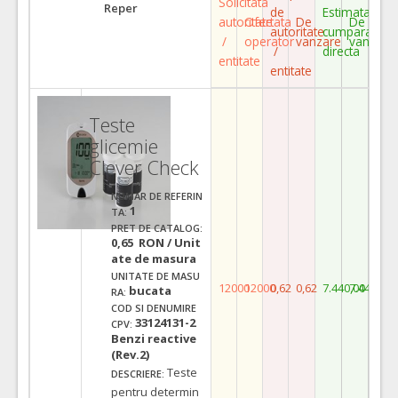
Solicitata
Reper
de
Estimata
autoritate
Ofertata
De
De
autoritate
cumparare
/
operator
vanzare
vanzare
/
directa
entitate
entitate
Teste
glicemie
Clever Check
NUMAR DE REFERIN
1
TA:
PRET DE CATALOG:
0,65 RON / Unit
ate de masura
UNITATE DE MASU
12000
12000
0,62
0,62
7.440,00
7.440,00
bucata
RA:
COD SI DENUMIRE
33124131-2
CPV:
Benzi reactive
(Rev.2)
Teste
DESCRIERE:
pentru determin