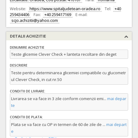
Website:
https://www.spitaljudetean-oradea.ro
Tel:
+40
259434406
Fax:
+40 259417169
E-mail:
scjo.achizitii@yahoo.com
DETALII ACHIZITIE
DENUMIRE ACHIZITIE
Teste glicemie Clever Check + lanteta recoltare din deget
DESCRIERE
Teste pentru determinarea glicemiei compatibile cu glucometr
ul Clever Check, in cut nr.50
CONDITII DE LIVRARE:
Livrarea se va face in 3 zile conform comenzii emi
...
mai depar
te
CONDITII DE PLATA:
Plata se va face cu OP in termen de 60 de zile de
...
mai depart
e