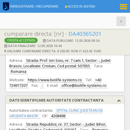
|
INREGISTRARE / RECUPERARE
ACCES IN SISTEM
RO
EN
cumparare directa: [nr] -
DA40365201
DATA PUBLICARE: 12.05.2026 09:24
OFERTA ACCEPTATA
DATE IDENTIFICARE OFERTANT
DATA FINALIZARE: 12.05.2026 10:44
VALOARE CUMPARARE DIRECTA: 8.220,00 RON (1.622,42 EUR)
Ofertant:
S.C. Biolife Systems S.R.L.
CIF:
45317182
Adresa:
Strada: Prof. Ion Soiu, nr. 7 cam.1, Sector: -, Judet:
Brasov, Localitate: Cristian, Cod postal: 507055
Tara:
Romania
Website:
https://www.biolife-systems.ro
Tel:
+40
724917207
Fax:
-
E-mail:
office@biolife-systems.ro
DATE IDENTIFICARE AUTORITATE CONTRACTANTA
Autoritatea contractanta:
SPITAL CLINIC JUDETEAN DE
URGENTA BIHOR
CIF:
4208498
Adresa:
Strada: Republicii, nr. 37, Sector: -, Judet: Bihor,
Localitate: Oradea, Cod postal: 410167
Tara:
Romania