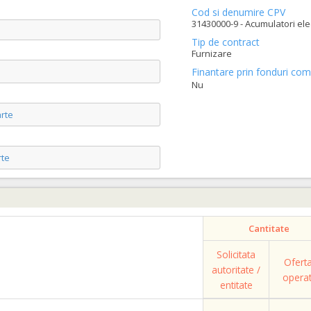
Cod si denumire CPV
31430000-9 - Acumulatori elect
Tip de contract
Furnizare
Finantare prin fonduri com
Nu
rte
te
Cantitate
Solicitata
Ofert
autoritate /
opera
entitate