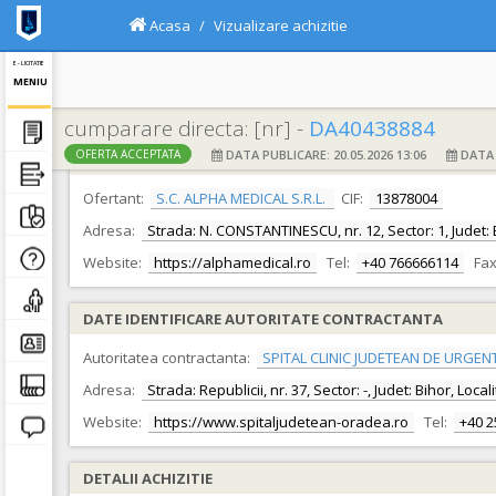
Acasa
Vizualizare achizitie
E - LICITATIE
MENIU
cumparare directa: [nr] -
DA40438884
DATA PUBLICARE: 20.05.2026 13:06
DATA F
OFERTA ACCEPTATA
DATE IDENTIFICARE OFERTANT
Ofertant:
S.C. ALPHA MEDICAL S.R.L.
CIF:
13878004
Adresa:
Strada: N. CONSTANTINESCU, nr. 12, Sector: 1, Judet: 
Website:
https://alphamedical.ro
Tel:
+40 766666114
Fax
DATE IDENTIFICARE AUTORITATE CONTRACTANTA
Autoritatea contractanta:
SPITAL CLINIC JUDETEAN DE URGEN
Adresa:
Strada: Republicii, nr. 37, Sector: -, Judet: Bihor, Loc
Website:
https://www.spitaljudetean-oradea.ro
Tel:
+40 
DETALII ACHIZITIE