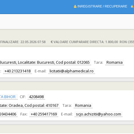
INREGISTRARE / RECUPERARE
INALIZARE: 22.05.2026 07:58
VALOARE CUMPARARE DIRECTA: 1.800,00 RON (355
Bucuresti, Localitate: Bucuresti, Cod postal: 012065
Tara:
Romania
:
+40 213231418
E-mail:
licitatii@alphamedical.ro
TA BIHOR
CIF:
4208498
alitate: Oradea, Cod postal: 410167
Tara:
Romania
259434406
Fax:
+40 259417169
E-mail:
scjo.achizitii@yahoo.com