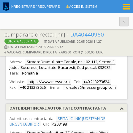
|
INREGISTRARE / RECUPERARE
ACCES IN SISTEM
RO
EN
cumparare directa: [nr] -
DA40440960
DATA PUBLICARE: 20.05.2026 14:27
OFERTA ACCEPTATA
DATE IDENTIFICARE OFERTANT
DATA FINALIZARE: 20.05.2026 15:47
VALOARE CUMPARARE DIRECTA: 7.600,00 RON (1.500,05 EUR)
Ofertant:
S.C. Messer Romania Gaz S.R.L.
CIF:
10547308
Adresa:
Strada: Drumul Intre Tarlale, nr. 102-112, Sector: 3,
Judet: Bucuresti, Localitate: Bucuresti, Cod postal: 032982
Tara:
Romania
Website:
https://www.messer.ro
Tel:
+40 213273624
Fax:
+40 213273626
E-mail:
ro-sales@messergroup.com
DATE IDENTIFICARE AUTORITATE CONTRACTANTA
Autoritatea contractanta:
SPITAL CLINIC JUDETEAN DE
URGENTA BIHOR
CIF:
4208498
Adresa:
Strada: Republicii, nr. 37, Sector: -, Judet: Bihor,