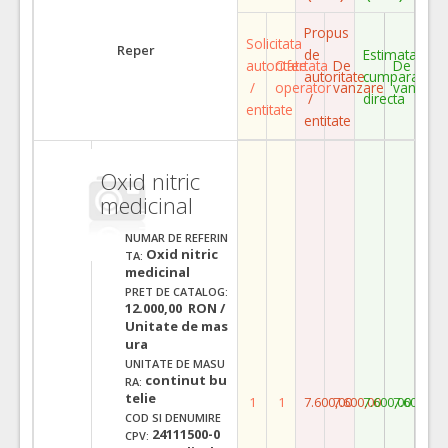
Propus
Solicitata
Reper
de
Estimata
autoritate
Ofertata
De
De
autoritate
cumparare
/
operator
vanzare
vanzare
/
directa
entitate
entitate
Oxid nitric
medicinal
NUMAR DE REFERIN
Oxid nitric
TA:
medicinal
PRET DE CATALOG:
12.000,00 RON /
Unitate de mas
ura
UNITATE DE MASU
continut bu
RA:
telie
1
1
7.600,00
7.600,00
7.600,00
7.600,00
COD SI DENUMIRE
24111500-0
CPV: