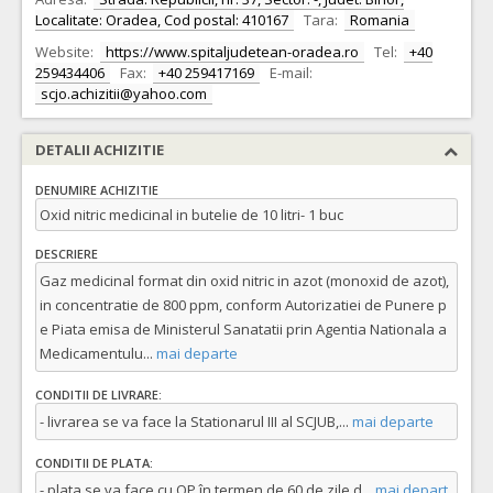
Localitate: Oradea, Cod postal: 410167
Tara:
Romania
Website:
https://www.spitaljudetean-oradea.ro
Tel:
+40
259434406
Fax:
+40 259417169
E-mail:
scjo.achizitii@yahoo.com
DETALII ACHIZITIE
DENUMIRE ACHIZITIE
Oxid nitric medicinal in butelie de 10 litri- 1 buc
DESCRIERE
Gaz medicinal format din oxid nitric in azot (monoxid de azot),
in concentratie de 800 ppm, conform Autorizatiei de Punere p
e Piata emisa de Ministerul Sanatatii prin Agentia Nationala a
Medicamentulu
...
mai departe
CONDITII DE LIVRARE:
- livrarea se va face la Stationarul III al SCJUB,
...
mai departe
CONDITII DE PLATA:
- plata se va face cu OP în termen de 60 de zile d
...
mai depart