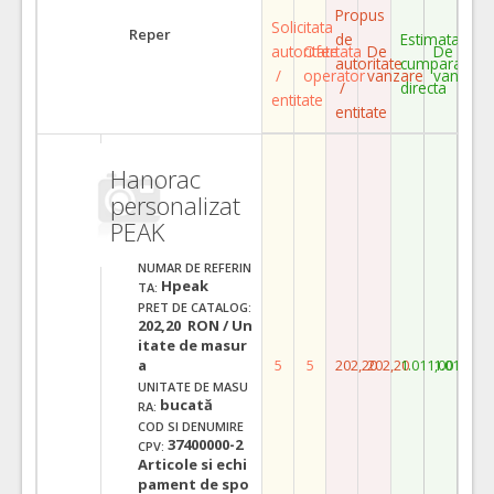
Propus
Solicitata
Reper
de
Estimata
autoritate
Ofertata
De
De
autoritate
cumparare
/
operator
vanzare
vanzare
/
directa
entitate
entitate
Hanorac
personalizat
PEAK
NUMAR DE REFERIN
Hpeak
TA:
PRET DE CATALOG:
202,20 RON / Un
itate de masur
a
5
5
202,20
202,20
1.011,00
1.011,00
UNITATE DE MASU
bucată
RA:
COD SI DENUMIRE
37400000-2
CPV:
Articole si echi
pament de spo