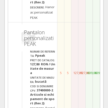
rt (Rev.2)
Hanor
DESCRIERE:
ac personalizat
PEAK
Pantalon
personalizati
PEAK
NUMAR DE REFERIN
Ppeak
TA:
PRET DE CATALOG:
127,80 RON / Un
itate de masur
a
5
5
127,80
127,80
639,00
639,00
UNITATE DE MASU
bucată
RA:
COD SI DENUMIRE
37400000-2
CPV:
Articole si echi
pament de spo
rt (Rev.2)
Pantal