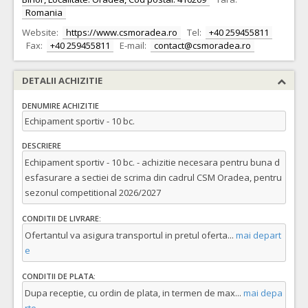
Romania
Website:
https://www.csmoradea.ro
Tel:
+40 259455811
Fax:
+40 259455811
E-mail:
contact@csmoradea.ro
DETALII ACHIZITIE
DENUMIRE ACHIZITIE
Echipament sportiv - 10 bc.
DESCRIERE
Echipament sportiv - 10 bc. - achizitie necesara pentru buna d
esfasurare a sectiei de scrima din cadrul CSM Oradea, pentru
sezonul competitional 2026/2027
CONDITII DE LIVRARE:
Ofertantul va asigura transportul in pretul oferta
...
mai depart
e
CONDITII DE PLATA:
Dupa receptie, cu ordin de plata, in termen de max
...
mai depa