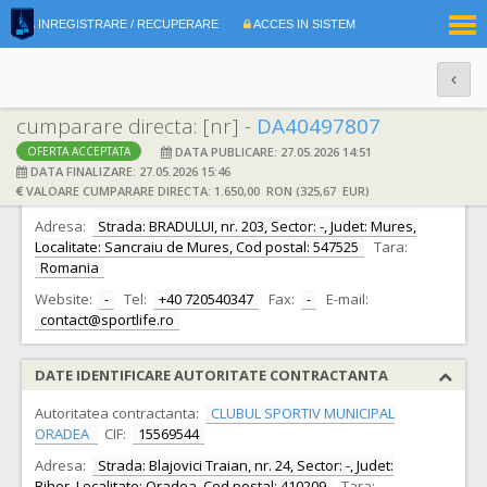
|
INREGISTRARE / RECUPERARE
ACCES IN SISTEM
RO
EN
cumparare directa: [nr] -
DA40497807
DATA PUBLICARE: 27.05.2026 14:51
OFERTA ACCEPTATA
DATE IDENTIFICARE OFERTANT
DATA FINALIZARE: 27.05.2026 15:46
VALOARE CUMPARARE DIRECTA: 1.650,00 RON (325,67 EUR)
Ofertant:
S.C. MARPLUS S.R.L.
CIF:
15963777
Adresa:
Strada: BRADULUI, nr. 203, Sector: -, Judet: Mures,
Localitate: Sancraiu de Mures, Cod postal: 547525
Tara:
Romania
Website:
-
Tel:
+40 720540347
Fax:
-
E-mail:
contact@sportlife.ro
DATE IDENTIFICARE AUTORITATE CONTRACTANTA
Autoritatea contractanta:
CLUBUL SPORTIV MUNICIPAL
ORADEA
CIF:
15569544
Adresa:
Strada: Blajovici Traian, nr. 24, Sector: -, Judet:
Bihor, Localitate: Oradea, Cod postal: 410209
Tara: