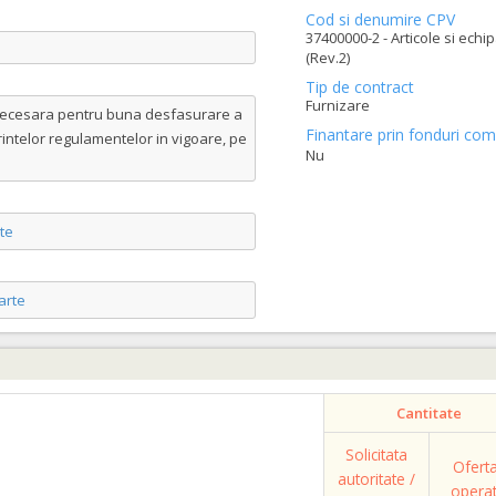
Cod si denumire CPV
37400000-2 - Articole si ech
(Rev.2)
Tip de contract
Furnizare
e necesara pentru buna desfasurare a
Finantare prin fonduri com
rintelor regulamentelor in vigoare, pe
Nu
te
arte
Cantitate
Solicitata
Ofert
autoritate /
opera