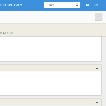
|
ACCES IN SISTEM
RO
EN
12,67 EUR)