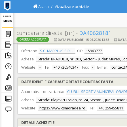
Acasa
Vizualizare achizitie
E - LICITATIE
MENIU
cumparare directa: [nr] -
DA40628181
DATA PUBLICARE: 15.06.2026 13:33
DATA F
OFERTA ACCEPTATA
DATE IDENTIFICARE OFERTANT
Ofertant:
S.C. MARPLUS S.R.L.
CIF:
15963777
Adresa:
Strada: BRADULUI, nr. 203, Sector: -, Judet: Mures, L
Website:
-
Tel:
+40 720540347
Fax:
-
E-mail:
contact@
DATE IDENTIFICARE AUTORITATE CONTRACTANTA
Autoritatea contractanta:
CLUBUL SPORTIV MUNICIPAL ORAD
Adresa:
Strada: Blajovici Traian, nr. 24, Sector: -, Judet: Biho
Website:
https://www.csmoradea.ro
Tel:
+40 259455811
DETALII ACHIZITIE