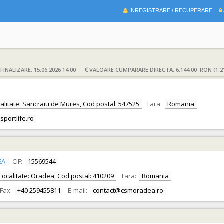
INREGISTRARE / RECUPERARE
INALIZARE: 15.06.2026 14:00
VALOARE CUMPARARE DIRECTA: 6.144,00 RON (1.2
ocalitate: Sancraiu de Mures, Cod postal: 547525
Tara:
Romania
sportlife.ro
EA
CIF:
15569544
r, Localitate: Oradea, Cod postal: 410209
Tara:
Romania
Fax:
+40 259455811
E-mail:
contact@csmoradea.ro