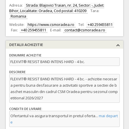
Adresa:
Strada: Blajovici Traian, nr. 24, Sector: -, Judet:
Bihor, Localitate: Oradea, Cod postal: 410209
Tara:
Romania
Website:
https://www.csmoradea.ro
Tel:
+40 259455811
Fax:
+40 259455811
E-mail:
contact@csmoradea.ro
DETALII ACHIZITIE
DENUMIRE ACHIZITIE
FLEXVIT® RESIST BAND INTENS HARD - 4 bc.
DESCRIERE
FLEXVIT® RESIST BAND INTENS HARD - 4 bc. - achizitie necesar
a pentru buna desfasurare a activitatii sportive a sectiei de b
aschet masculin din cadrul CSM Oradea pentru sezonul comp
etitional 2026/2027
CONDITII DE LIVRARE:
Ofertantul va asigura transportul in pretul oferta
...
mai depart
e