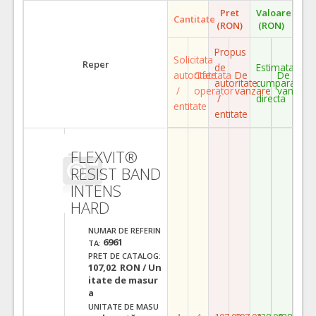
Pret
Valoare
Cantitate
(RON)
(RON)
Propus
Solicitata
Reper
de
Estimata
autoritate
Ofertata
De
De
autoritate
cumparare
/
operator
vanzare
vanzare
/
directa
entitate
entitate
FLEXVIT®
RESIST BAND
INTENS
HARD
NUMAR DE REFERIN
6961
TA:
PRET DE CATALOG:
107,02 RON / Un
itate de masur
a
UNITATE DE MASU