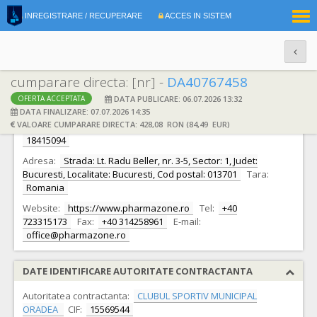
|
INREGISTRARE / RECUPERARE
ACCES IN SISTEM
RO
EN
cumparare directa: [nr] -
DA40767458
DATA PUBLICARE: 06.07.2026 13:32
OFERTA ACCEPTATA
DATE IDENTIFICARE OFERTANT
DATA FINALIZARE: 07.07.2026 14:35
VALOARE CUMPARARE DIRECTA: 428,08 RON (84,49 EUR)
Ofertant:
S.C. PHARMAZONE INNOVATIVE S.R.L.
CIF:
18415094
Adresa:
Strada: Lt. Radu Beller, nr. 3-5, Sector: 1, Judet:
Bucuresti, Localitate: Bucuresti, Cod postal: 013701
Tara:
Romania
Website:
https://www.pharmazone.ro
Tel:
+40
723315173
Fax:
+40 314258961
E-mail:
office@pharmazone.ro
DATE IDENTIFICARE AUTORITATE CONTRACTANTA
Autoritatea contractanta:
CLUBUL SPORTIV MUNICIPAL
ORADEA
CIF:
15569544