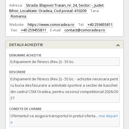
Adresa:
Strada: Blajovici Traian, nr. 24, Sector: -, Judet:
Bihor, Localitate: Oradea, Cod postal: 410209
Tara:
Romania
Website:
https://www.csmoradea.ro
Tel:
+40 259455811
Fax:
+40 259455811
E-mail:
contact@csmoradea.ro
DETALII ACHIZITIE
DENUMIRE ACHIZITIE
Echipament de fitness (Rev.2) - 55 bc.
DESCRIERE
Echipament de fitness (Rev.2) - 55 bc. - achizitie necesara pent
ru buna desfasurare a activitatii sportive a sectiei de baschet
din cadrul CSM Oradea, pentru sezonul competitional 2026/20
27
CONDITII DE LIVRARE:
Ofertantul va asigura transportul in pretul oferta
...
mai depart
e