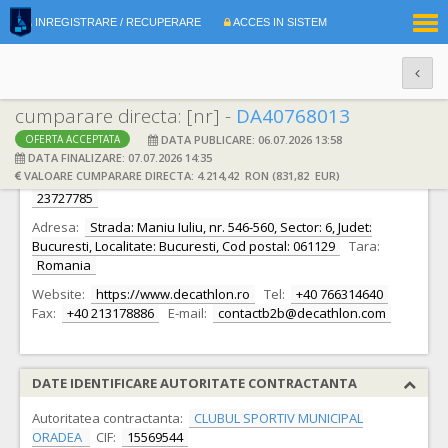
|
INREGISTRARE / RECUPERARE
ACCES IN SISTEM
RO
EN
cumparare directa: [nr] -
DA40768013
DATA PUBLICARE: 06.07.2026 13:58
OFERTA ACCEPTATA
DATE IDENTIFICARE OFERTANT
DATA FINALIZARE: 07.07.2026 14:35
VALOARE CUMPARARE DIRECTA: 4.214,42 RON (831,82 EUR)
Ofertant:
S.C. ROUMASPORT (DECATHLON) S.R.L.
CIF:
23727785
Adresa:
Strada: Maniu Iuliu, nr. 546-560, Sector: 6, Judet:
Bucuresti, Localitate: Bucuresti, Cod postal: 061129
Tara:
Romania
Website:
https://www.decathlon.ro
Tel:
+40 766314640
Fax:
+40 213178886
E-mail:
contactb2b@decathlon.com
DATE IDENTIFICARE AUTORITATE CONTRACTANTA
Autoritatea contractanta:
CLUBUL SPORTIV MUNICIPAL
ORADEA
CIF:
15569544