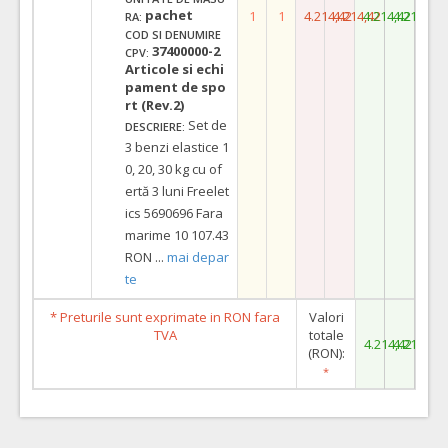
pachet
1
1
4.214,42
4.214,42
4.214,42
4.214,42
RA:
COD SI DENUMIRE
37400000-2
CPV:
Articole si echi
pament de spo
rt (Rev.2)
Set de
DESCRIERE:
3 benzi elastice 1
0, 20, 30 kg cu of
ertă 3 luni Freelet
ics 5690696 Fara
marime 10 107.43
RON
...
mai depar
te
* Preturile sunt exprimate in RON fara
Valori
TVA
totale
4.214,42
4.214,42
(RON):
*