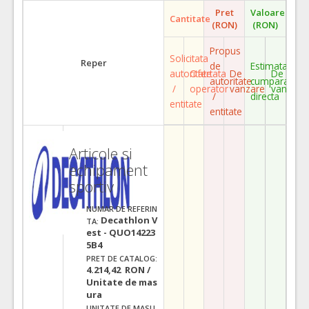
Pret
Valoare
Cantitate
(RON)
(RON)
Propus
Solicitata
Reper
de
Estimata
autoritate
Ofertata
De
De
autoritate
cumparare
/
operator
vanzare
vanzare
/
directa
entitate
entitate
Articole si
echipament
sportiv
NUMAR DE REFERIN
Decathlon V
TA:
est - QUO14223
5B4
PRET DE CATALOG:
4.214,42 RON /
Unitate de mas
ura
UNITATE DE MASU