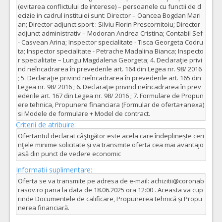
(evitarea conflictului de interese) – persoanele cu functii de d
ecizie in cadrul instituiei sunt: Director – Oancea Bogdan Mari
an; Director adjunct sport : Silviu Florin Prescornitoiu; Director
adjunct administrativ – Modoran Andrea Cristina; Contabil Sef
- Casvean Arina; Inspector specialitate - Tisca Georgeta Codru
ta; Inspector specialitate - Petrache Madalina Bianca; Inspecto
r specialitate – Lungu Magdalena Georgeta; 4. Declaraţie privi
nd neîncadrarea în prevederile art. 164 din Legea nr. 98/ 2016
; 5. Declaraţie privind neîncadrarea în prevederile art. 165 din
Legea nr. 98/ 2016 ; 6. Declaraţie privind neîncadrarea în prev
ederile art. 167 din Legea nr. 98/ 2016 ; 7. Formulare de Propun
ere tehnica, Propunere financiara (Formular de oferta+anexa)
si Modele de formulare + Model de contract.
Criterii de atribuire:
Ofertantul declarat câştigător este acela care îndeplinește ceri
nţele minime solicitate și va transmite oferta cea mai avantajo
asă din punct de vedere economic
Informatii suplimentare:
Oferta se va transmite pe adresa de e-mail: achizitii@coronab
rasov.ro pana la data de 18.06.2025 ora 12:00 . Aceasta va cup
rinde Documentele de calificare, Propunerea tehnică și Propu
nerea financiară.