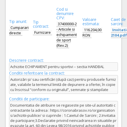
Cod si
denumire
CPV:
Valoare
Caiet de
Tip anunt:
Tip
estimata:
sarcini:
37400000-2
contract:
Cumparari
- Articole si
116.204,00
Invitati
Furnizare
directe
echipament
RON
2104.pdf
de sport
(Rev.2)
Descriere contract:
Achizitie ECHIPAMENT pentru sportivi – sectia HANDBAL
Conditii referitoare la contract:
Autorizări și/ sau certificări (după caz) pentru produsele furniz
ate, valabile la termenul limită de depunere a ofertei, în copie
cu înscrisul “conform cu originalul”, semnate și stampilate
Conditii de participare:
Documentatia de atribuire se regaseste pe site-ul autoritatii c
ontractante la adresa : https://coronabrasov.ro/organisation
s/achizitii-publice/ si cuprinde : 1.Caietul de Sarcini ; 2.Invitatia
de participare;3.Declaratie privind neincadrarea in situatiile pr
evazute la art. 60 din Legea 98/2016 privind achiziţiile publice