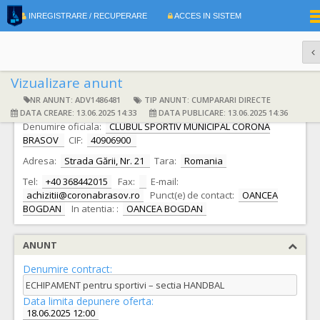
|
INREGISTRARE / RECUPERARE
ACCES IN SISTEM
RO
EN
Vizualizare anunt
NR ANUNT: ADV1486481
TIP ANUNT: CUMPARARI DIRECTE
DATE IDENTIFICARE AUTORITATE CONTRACTANTA
DATA CREARE: 13.06.2025 14:33
DATA PUBLICARE: 13.06.2025 14:36
Denumire oficiala:
CLUBUL SPORTIV MUNICIPAL CORONA
BRASOV
CIF:
40906900
Adresa:
Strada Gării, Nr. 21
Tara:
Romania
Tel:
+40 368442015
Fax:
E-mail:
achizitii@coronabrasov.ro
Punct(e) de contact:
OANCEA
BOGDAN
In atentia: :
OANCEA BOGDAN
ANUNT
Denumire contract:
ECHIPAMENT pentru sportivi – sectia HANDBAL
Data limita depunere oferta:
18.06.2025 12:00