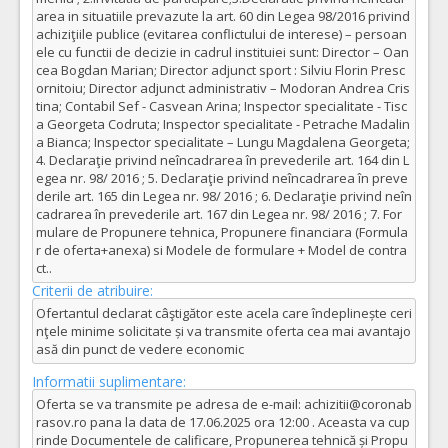
area in situatiile prevazute la art. 60 din Legea 98/2016 privind
achiziţiile publice (evitarea conflictului de interese) – persoan
ele cu functii de decizie in cadrul instituiei sunt: Director – Oan
cea Bogdan Marian; Director adjunct sport : Silviu Florin Presc
ornitoiu; Director adjunct administrativ – Modoran Andrea Cris
tina; Contabil Sef - Casvean Arina; Inspector specialitate - Tisc
a Georgeta Codruta; Inspector specialitate - Petrache Madalin
a Bianca; Inspector specialitate – Lungu Magdalena Georgeta;
4. Declaraţie privind neîncadrarea în prevederile art. 164 din L
egea nr. 98/ 2016 ; 5. Declaraţie privind neîncadrarea în preve
derile art. 165 din Legea nr. 98/ 2016 ; 6. Declaraţie privind neîn
cadrarea în prevederile art. 167 din Legea nr. 98/ 2016 ; 7. For
mulare de Propunere tehnica, Propunere financiara (Formula
r de oferta+anexa) si Modele de formulare + Model de contra
ct..
Criterii de atribuire:
Ofertantul declarat câştigător este acela care îndeplinește ceri
nţele minime solicitate și va transmite oferta cea mai avantajo
asă din punct de vedere economic
Informatii suplimentare:
Oferta se va transmite pe adresa de e-mail: achizitii@coronab
rasov.ro pana la data de 17.06.2025 ora 12:00 . Aceasta va cup
rinde Documentele de calificare, Propunerea tehnică și Propu