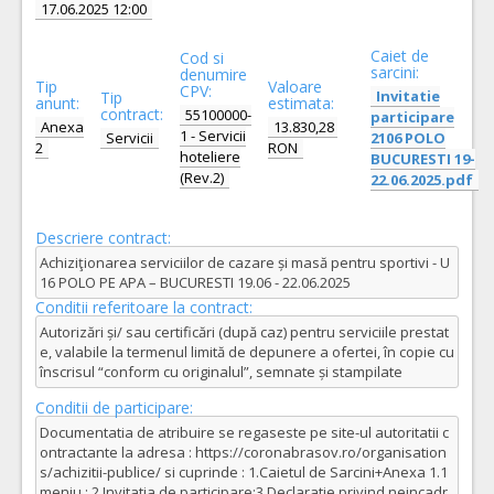
17.06.2025 12:00
Caiet de
Cod si
sarcini:
denumire
Tip
Valoare
CPV:
Invitatie
Tip
anunt:
estimata:
contract:
55100000-
participare
Anexa
13.830,28
1 - Servicii
Servicii
2106 POLO
2
RON
hoteliere
BUCURESTI 19-
(Rev.2)
22.06.2025.pdf
Descriere contract:
Achiziţionarea serviciilor de cazare și masă pentru sportivi - U
16 POLO PE APA – BUCURESTI 19.06 - 22.06.2025
Conditii referitoare la contract:
Autorizări și/ sau certificări (după caz) pentru serviciile prestat
e, valabile la termenul limită de depunere a ofertei, în copie cu
înscrisul “conform cu originalul”, semnate și stampilate
Conditii de participare:
Documentatia de atribuire se regaseste pe site-ul autoritatii c
ontractante la adresa : https://coronabrasov.ro/organisation
s/achizitii-publice/ si cuprinde : 1.Caietul de Sarcini+Anexa 1.1
meniu ; 2.Invitatia de participare;3.Declaratie privind neincadr