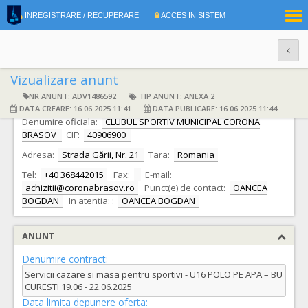
|
INREGISTRARE / RECUPERARE
ACCES IN SISTEM
RO
EN
Vizualizare anunt
NR ANUNT: ADV1486592
TIP ANUNT: ANEXA 2
DATE IDENTIFICARE AUTORITATE CONTRACTANTA
DATA CREARE: 16.06.2025 11:41
DATA PUBLICARE: 16.06.2025 11:44
Denumire oficiala:
CLUBUL SPORTIV MUNICIPAL CORONA
BRASOV
CIF:
40906900
Adresa:
Strada Gării, Nr. 21
Tara:
Romania
Tel:
+40 368442015
Fax:
E-mail:
achizitii@coronabrasov.ro
Punct(e) de contact:
OANCEA
BOGDAN
In atentia: :
OANCEA BOGDAN
ANUNT
Denumire contract:
Servicii cazare si masa pentru sportivi - U16 POLO PE APA – BU
CURESTI 19.06 - 22.06.2025
Data limita depunere oferta: