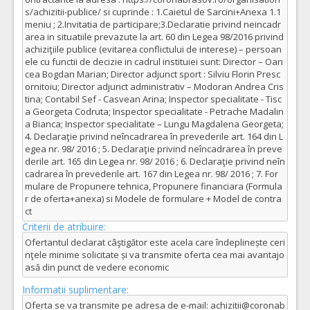
s/achizitii-publice/ si cuprinde : 1.Caietul de Sarcini+Anexa 1.1
meniu ; 2.Invitatia de participare;3.Declaratie privind neincadr
area in situatiile prevazute la art. 60 din Legea 98/2016 privind
achiziţiile publice (evitarea conflictului de interese) – persoan
ele cu functii de decizie in cadrul instituiei sunt: Director – Oan
cea Bogdan Marian; Director adjunct sport : Silviu Florin Presc
ornitoiu; Director adjunct administrativ – Modoran Andrea Cris
tina; Contabil Sef - Casvean Arina; Inspector specialitate - Tisc
a Georgeta Codruta; Inspector specialitate - Petrache Madalin
a Bianca; Inspector specialitate – Lungu Magdalena Georgeta;
4. Declaraţie privind neîncadrarea în prevederile art. 164 din L
egea nr. 98/ 2016 ; 5. Declaraţie privind neîncadrarea în preve
derile art. 165 din Legea nr. 98/ 2016 ; 6. Declaraţie privind neîn
cadrarea în prevederile art. 167 din Legea nr. 98/ 2016 ; 7. For
mulare de Propunere tehnica, Propunere financiara (Formula
r de oferta+anexa) si Modele de formulare + Model de contra
ct
Criterii de atribuire:
Ofertantul declarat câştigător este acela care îndeplinește ceri
nţele minime solicitate și va transmite oferta cea mai avantajo
asă din punct de vedere economic
Informatii suplimentare:
Oferta se va transmite pe adresa de e-mail: achizitii@coronab