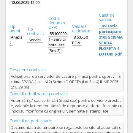
18.06.2025 12:00
Caiet de
Cod si
sarcini:
denumire
Invitatie
Tip
Valoare
CPV:
Tip
anunt:
estimata:
participare
contract:
55100000-
Anexa
8.605,50
2105 SCRIMA
1 - Servicii
Servicii
2
RON
SPADA
hoteliere
FLORETA 4
(Rev.2)
LOTURI.pdf
Descriere contract:
Achiziţionarea serviciilor de cazare și masă pentru sportivi - S
crima SPADA (Lot 1 si 2) Scrima FLORETA (Lot 3 si 4) IUNIE 2025
(21...29.06)
Conditii referitoare la contract:
Autorizări și/ sau certificări (după caz) pentru serviciile prestat
e, valabile la termenul limită de depunere a ofertei, în copie cu
înscrisul “conform cu originalul”, semnate și stampilate
Conditii de participare:
Documentatia de atribuire se regaseste pe site-ul autoritatii c
ontractante la adresa : https://coronabrasov.ro/organisation