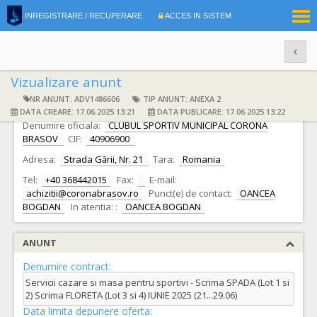
|
INREGISTRARE / RECUPERARE
ACCES IN SISTEM
RO
EN
Vizualizare anunt
NR ANUNT: ADV1486606
TIP ANUNT: ANEXA 2
DATE IDENTIFICARE AUTORITATE CONTRACTANTA
DATA CREARE: 17.06.2025 13:21
DATA PUBLICARE: 17.06.2025 13:22
Denumire oficiala:
CLUBUL SPORTIV MUNICIPAL CORONA
BRASOV
CIF:
40906900
Adresa:
Strada Gării, Nr. 21
Tara:
Romania
Tel:
+40 368442015
Fax:
E-mail:
achizitii@coronabrasov.ro
Punct(e) de contact:
OANCEA
BOGDAN
In atentia: :
OANCEA BOGDAN
ANUNT
Denumire contract:
Servicii cazare si masa pentru sportivi - Scrima SPADA (Lot 1 si
2) Scrima FLORETA (Lot 3 si 4) IUNIE 2025 (21...29.06)
Data limita depunere oferta: