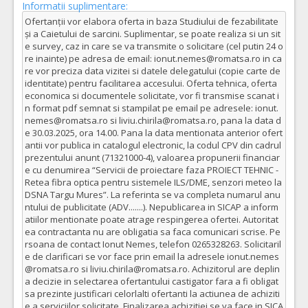
Informatii suplimentare:
Ofertanții vor elabora oferta in baza Studiului de fezabilitate
și a Caietului de sarcini. Suplimentar, se poate realiza si un sit
e survey, caz in care se va transmite o solicitare (cel putin 24 o
re inainte) pe adresa de email: ionut.nemes@romatsa.ro in ca
re vor preciza data vizitei si datele delegatului (copie carte de
identitate) pentru facilitarea accesului. Oferta tehnica, oferta
economica si documentele solicitate, vor fi transmise scanat i
n format pdf semnat si stampilat pe email pe adresele: ionut.
nemes@romatsa.ro si liviu.chirila@romatsa.ro, pana la data d
e 30.03.2025, ora 14.00. Pana la data mentionata anterior ofert
antii vor publica in catalogul electronic, la codul CPV din cadrul
prezentului anunt (71321000-4), valoarea propunerii financiar
e cu denumirea “Servicii de proiectare faza PROIECT TEHNIC -
Retea fibra optica pentru sistemele ILS/DME, senzori meteo la
DSNA Targu Mures”. La referinta se va completa numarul anu
ntului de publicitate (ADV.......). Nepublicarea in SICAP a inform
atiilor mentionate poate atrage respingerea ofertei. Autoritat
ea contractanta nu are obligatia sa faca comunicari scrise. Pe
rsoana de contact Ionut Nemes, telefon 0265328263. Solicitaril
e de clarificari se vor face prin email la adresele ionut.nemes
@romatsa.ro si liviu.chirila@romatsa.ro. Achizitorul are deplin
a decizie in selectarea ofertantului castigator fara a fi obligat
sa prezinte justificari celorlalti ofertanti la actiunea de achiziti
e a serviciilor solicitate. Finalizarea achizitiei se va face in SICA