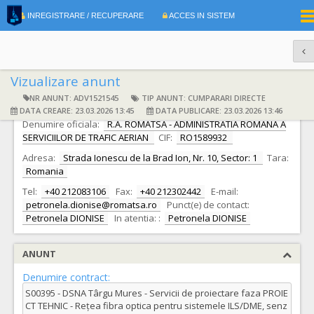
|
INREGISTRARE / RECUPERARE
ACCES IN SISTEM
RO
EN
Vizualizare anunt
NR ANUNT: ADV1521545
TIP ANUNT: CUMPARARI DIRECTE
DATE IDENTIFICARE AUTORITATE CONTRACTANTA
DATA CREARE: 23.03.2026 13:45
DATA PUBLICARE: 23.03.2026 13:46
Denumire oficiala:
R.A. ROMATSA - ADMINISTRATIA ROMANA A
SERVICIILOR DE TRAFIC AERIAN
CIF:
RO1589932
Adresa:
Strada Ionescu de la Brad Ion, Nr. 10, Sector: 1
Tara:
Romania
Tel:
+40 212083106
Fax:
+40 212302442
E-mail:
petronela.dionise@romatsa.ro
Punct(e) de contact:
Petronela DIONISE
In atentia: :
Petronela DIONISE
ANUNT
Denumire contract:
S00395 - DSNA Târgu Mures - Servicii de proiectare faza PROIE
CT TEHNIC - Rețea fibra optica pentru sistemele ILS/DME, senz