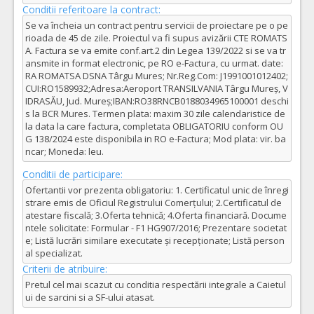
Conditii referitoare la contract:
Se va încheia un contract pentru servicii de proiectare pe o pe
rioada de 45 de zile. Proiectul va fi supus avizării CTE ROMATS
A. Factura se va emite conf.art.2 din Legea 139/2022 si se va tr
ansmite in format electronic, pe RO e-Factura, cu urmat. date:
RA ROMATSA DSNA Târgu Mures; Nr.Reg.Com: J1991001012402;
CUI:RO1589932;Adresa:Aeroport TRANSILVANIA Târgu Mureș, V
IDRASĂU, Jud. Mureș;IBAN:RO38RNCB0188034965100001 deschi
s la BCR Mures. Termen plata: maxim 30 zile calendaristice de
la data la care factura, completata OBLIGATORIU conform OU
G 138/2024 este disponibila in RO e-Factura; Mod plata: vir. ba
ncar; Moneda: leu.
Conditii de participare:
Ofertantii vor prezenta obligatoriu: 1. Certificatul unic de înregi
strare emis de Oficiul Registrului Comerțului; 2.Certificatul de
atestare fiscală; 3.Oferta tehnică; 4.Oferta financiară. Docume
ntele solicitate: Formular - F1 HG907/2016; Prezentare societat
e; Listă lucrări similare executate și recepționate; Listă person
al specializat.
Criterii de atribuire:
Pretul cel mai scazut cu conditia respectării integrale a Caietul
ui de sarcini si a SF-ului atasat.