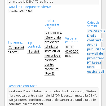
ori meteo la DSNA Târgu Mureș
Data limita depunere oferta:
30.03.2026 14:00
Cod si
Caiet de
denumire
sarcini:
CPV:
CS+SF+CU+
71321000-4
Draft
- Servicii de
Valoare
contract -
estimata:
proiectare
Tip anunt:
Tip
Anunt
contract:
tehnica a
0,01 -
Cumparari
publicitate
instalatiilor
Servicii
40.000,00
directe
servicii de
mecanice si
RON
proiectare
electrice
PT Retea
pentru
fibra
constructii
optica.pdf
(Rev.2)
Descriere contract:
Realizare Proiect Tehnic pentru obiectivul de investiții "Rețea
fibra optica pentru sistemele ILS/DME, senzori meteo la DSNA
Târgu Mures" conform Caietului de sarcini si a Studiului de fe
zabilitate din atașament.