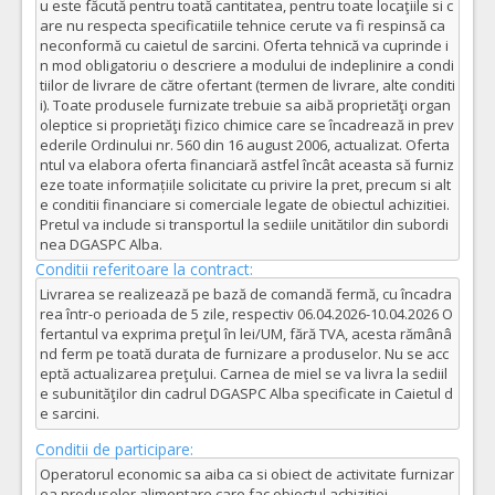
u este făcută pentru toată cantitatea, pentru toate locaţiile si c
are nu respecta specificatiile tehnice cerute va fi respinsă ca
neconformă cu caietul de sarcini. Oferta tehnică va cuprinde i
n mod obligatoriu o descriere a modului de indeplinire a condi
tiilor de livrare de către ofertant (termen de livrare, alte conditi
i). Toate produsele furnizate trebuie sa aibă proprietăţi organ
oleptice si proprietăţi fizico chimice care se încadrează in prev
ederile Ordinului nr. 560 din 16 august 2006, actualizat. Oferta
ntul va elabora oferta financiară astfel încât aceasta să furniz
eze toate informațiile solicitate cu privire la pret, precum si alt
e conditii financiare si comerciale legate de obiectul achizitiei.
Pretul va include si transportul la sediile unitătilor din subordi
nea DGASPC Alba.
Conditii referitoare la contract:
Livrarea se realizează pe bază de comandă fermă, cu încadra
rea într-o perioada de 5 zile, respectiv 06.04.2026-10.04.2026 O
fertantul va exprima preţul în lei/UM, fără TVA, acesta rămânâ
nd ferm pe toată durata de furnizare a produselor. Nu se acc
eptă actualizarea preţului. Carnea de miel se va livra la sediil
e subunităţilor din cadrul DGASPC Alba specificate in Caietul d
e sarcini.
Conditii de participare:
Operatorul economic sa aiba ca si obiect de activitate furnizar
ea produselor alimentare care fac obiectul achizitiei.