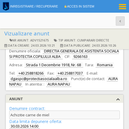
|
INREGISTRARE / RECUPERARE
ACCES IN SISTEM
RO
EN
Vizualizare anunt
NR ANUNT: ADV1521675
TIP ANUNT: CUMPARARI DIRECTE
DATE IDENTIFICARE AUTORITATE CONTRACTANTA
DATA CREARE: 24.03.2026 10:21
DATA PUBLICARE: 24.03.2026 10:26
Denumire oficiala:
DIRECTIA GENERALA DE ASISTENTA SOCIALA
SI PROTECTIA COPILULUI ALBA
CIF:
9266163
Adresa:
Strada 1 Decembrie 1918, Nr. 68
Tara:
Romania
Tel:
+40 258818266
Fax:
+40 258817037
E-mail:
dgaspc@protectiasocialaalba.ro
Punct(e) de contact:
AURA
NAPAU
In atentia: :
AURA NAPAU
ANUNT
Denumire contract:
Achizitie carne de miel
Data limita depunere oferta:
30.03.2026 14:00