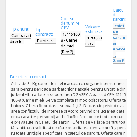
Caiet
de
Cod si
sarcini:
denumire
caiet
Valoare
CPV:
Tip anunt:
Tip
estimata:
de
contract:
15115100-
Cumparari
sarcini
4.788,00
8 - Carne
Furnizare
directe
si
RON
de miel
anexe
(Rev.2)
1,
2.pdf
Descriere contract:
Achizitie 84 Kg carne de miel (carcasa cu organe interne), nece
sara pentru perioada sarbatorilor Pascale pentru unitatile din
judetul Alba aflate in subordinea DGASPC Alba, cod CPV 15115
100-8 (Carne miel). Se va completa in mod obligatoriu Oferta te
hnica și Oferta financiara, Anexa 1 și 2 (Declaratie privind evit
area conflictului de interese si Acord privind prelucrarea datel
or cu caracter personal) astfel încât să respecte toate cerintel
e prevazute in Caietul de sarcini. Oferta se va face pentru toa
tă cantitatea solicitată de către autoritatea contractantă şi pent
ru toate unităţile specificate in caietul de sarcini. Oferta care n