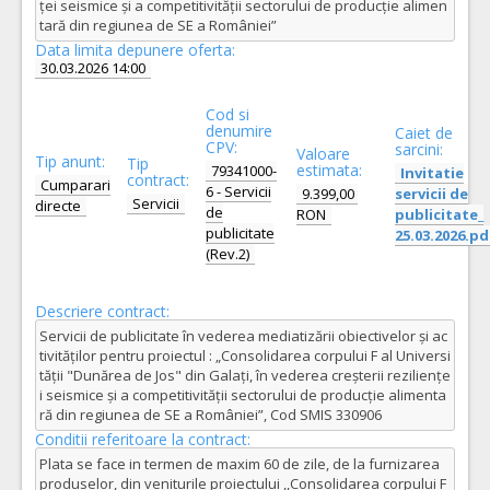
ței seismice și a competitivității sectorului de producție alimen
tară din regiunea de SE a României”
Data limita depunere oferta:
30.03.2026 14:00
Cod si
denumire
Caiet de
CPV:
sarcini:
Valoare
Tip anunt:
Tip
estimata:
79341000-
Invitatie
contract:
Cumparari
6 - Servicii
9.399,00
servicii de
Servicii
directe
de
RON
publicitate_
publicitate
25.03.2026.pd
(Rev.2)
Descriere contract:
Servicii de publicitate în vederea mediatizării obiectivelor și ac
tivităților pentru proiectul : „Consolidarea corpului F al Universi
tății "Dunărea de Jos" din Galați, în vederea creșterii reziliențe
i seismice și a competitivității sectorului de producție alimenta
ră din regiunea de SE a României”, Cod SMIS 330906
Conditii referitoare la contract:
Plata se face in termen de maxim 60 de zile, de la furnizarea
produselor, din veniturile proiectului ,,Consolidarea corpului F