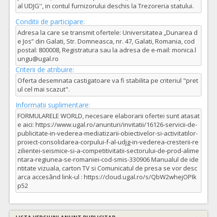
al UDJG'', in contul furnizorului deschis la Trezoreria statului.
Conditii de participare:
Adresa la care se transmit ofertele: Universitatea „Dunarea d
e Jos” din Galati, Str. Domneasca, nr. 47, Galati, Romania, cod
postal: 800008, Registratura sau la adresa de e-mail: monica.l
ungu@ugal.ro
Criterii de atribuire:
Oferta desemnata castigatoare va fi stabilita pe criteriul "pret
ul cel mai scazut".
Informatii suplimentare:
FORMULARELE WORLD, necesare elaborarii ofertei sunt atasat
e aici: https://www.ugal.ro/anunturi/invitatii/16126-servicii-de-
publicitate-in-vederea-mediatizarii-obiectivelor-si-activitatilor-
proiect-consolidarea-corpului-f-al-udjg-in-vederea-cresterii-re
zilientei-seismice-si-a-competitivitatii-sectorului-de-prod-alime
ntara-regiunea-se-romaniei-cod-smis-330906 Manualul de ide
ntitate vizuala, carton TV si Comunicatul de presa se vor desc
arca accesând link-ul : https://cloud.ugal.ro/s/QbW2whejOPIk
p52