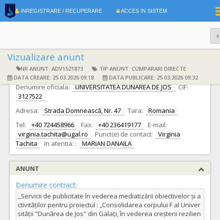
|
INREGISTRARE / RECUPERARE
ACCES IN SISTEM
RO
EN
Vizualizare anunt
NR ANUNT: ADV1521873
TIP ANUNT: CUMPARARI DIRECTE
DATE IDENTIFICARE AUTORITATE CONTRACTANTA
DATA CREARE: 25.03.2026 09:18
DATA PUBLICARE: 25.03.2026 09:32
Denumire oficiala:
UNIVERSITATEA DUNAREA DE JOS
CIF:
3127522
Adresa:
Strada Domnească, Nr. 47
Tara:
Romania
Tel:
+40 724458966
Fax:
+40 236419177
E-mail:
virginia.tachita@ugal.ro
Punct(e) de contact:
Virginia
Tachita
In atentia: :
MARIAN DANAILA
ANUNT
Denumire contract:
,,Servicii de publicitate în vederea mediatizării obiectivelor și a
ctivităților pentru proiectul : „Consolidarea corpului F al Univer
sității "Dunărea de Jos" din Galați, în vederea creșterii rezilien