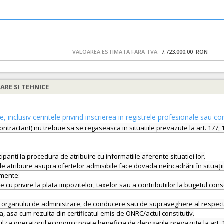
VALOAREA ESTIMATA FARA TVA:
7.723.000,00 RON
IARE SI TEHNICE
le, inclusiv cerintele privind inscrierea in registrele profesionale sau co
ontractant) nu trebuie sa se regaseasca in situatiile prevazute la art. 177, 17
anti la procedura de atribuire cu informatiile aferente situatiei lor.
de atribuire asupra ofertelor admisibile face dovada neîncadrării în situații
umente:
te cu privire la plata impozitelor, taxelor sau a contributiilor la bugetul con
lor organului de administrare, de conducere sau de supraveghere al respec
, asa cum rezulta din certificatul emis de ONRC/actul constitutiv.
 operatorul economic poate beneficia de derogarile prevazute la art. 179 ali