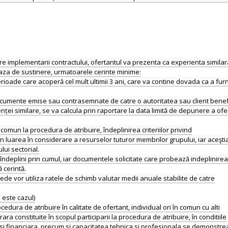
e implementarii contractului, ofertantul va prezenta ca experienta similar
iaza de sustinere, urmatoarele cerinte minime:
erioade care acoperă cel mult ultimii 3 ani, care va contine dovada ca a furn
ocumente emise sau contrasemnate de catre o autoritatea sau client benef
ței similare, se va calcula prin raportare la data limită de depunere a ofer
 comun la procedura de atribuire, îndeplinirea criteriilor privind
 luarea în considerare a resurselor tuturor membrilor grupului, iar aceşti
ui sectorial.
 îndeplini prin cumul, iar documentele solicitate care probează indeplinirea
 cerintă.
de vor utiliza ratele de schimb valutar medii anuale stabilite de catre
 este cazul)
edura de atribuire în calitate de ofertant, individual ori în comun cu alti
a constituite în scopul participarii la procedura de atribuire, în conditiile
i financiara, precum si capacitatea tehnica si profesionala se demonstr