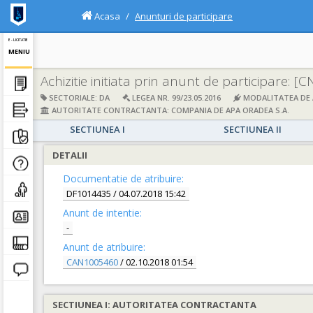
Acasa
Anunturi de participare
E - LICITATIE
MENIU
Achizitie initiata prin anunt de participare:
[C
SECTORIALE: DA
LEGEA NR. 99/23.05.2016
MODALITATEA DE A
AUTORITATE CONTRACTANTA: COMPANIA DE APA ORADEA S.A.
SECTIUNEA I
SECTIUNEA II
DETALII
Documentatie de atribuire:
DF1014435
/ 04.07.2018 15:42
Anunt de intentie:
-
Anunt de atribuire:
CAN1005460
/ 02.10.2018 01:54
SECTIUNEA I: AUTORITATEA CONTRACTANTA