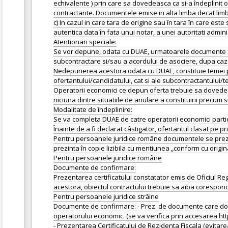
echivalente ) prin care sa dovedeasca ca si-a îndeplinit obl
contractante. Documentele emise in alta limba decat limb
c) In cazul in care tara de origine sau în tara în care es
autentica data în fata unui notar, a unei autoritati admin
Atentionari speciale:
Se vor depune, odata cu DUAE, urmatoarele documente : an
subcontractare si/sau a acordului de asociere, dupa caz
Nedepunerea acestora odata cu DUAE, constituie temei pen
ofertantului/candidatului, cat si ale subcontractantului/
Operatorii economici ce depun oferta trebuie sa dovedeasc
niciuna dintre situatiile de anulare a constituirii precum s
Modalitate de îndeplinire:
Se va completa DUAE de catre operatorii economici particip
Înainte de a fi declarat câstigator, ofertantul clasat p
Pentru persoanele juridice române documentele se prezint
prezinta în copie lizibila cu mentiunea „conform cu origin
Pentru persoanele juridice române
Documente de confirmare:
Prezentarea certificatului constatator emis de Oficiul Reg
acestora, obiectul contractului trebuie sa aiba corespon
Pentru persoanele juridice străine
Documente de confirmare: - Prez. de documente care dove
operatorului economic. (se va verifica prin accesarea ht