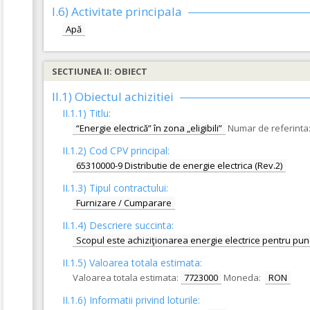
I.6)
Activitate principala
Apă
SECTIUNEA II: OBIECT
II.1) Obiectul achizitiei
II.1.1) Titlu:
“Energie electrică” în zona „eligibili”
Numar de referinta
II.1.2) Cod CPV principal:
65310000-9 Distributie de energie electrica (Rev.2)
II.1.3) Tipul contractului:
Furnizare / Cumparare
II.1.4) Descriere succinta:
Scopul este achiziţionarea energie electrice pentru pu
II.1.5) Valoarea totala estimata:
Valoarea totala estimata:
7723000
Moneda:
RON
II.1.6) Informatii privind loturile: