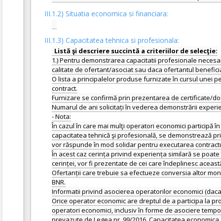
III.1.2) Situatia economica si financiara:
III.1.3) Capacitatea tehnica si profesionala:
1.) Pentru demonstrarea capacitatii profesionale necesar
calitate de ofertant/asociat sau daca ofertantul benefic
O lista a principalelor produse furnizate în cursul unei p
contract.
Furnizare se confirmă prin prezentarea de certificate/d
Numarul de ani solicitați în vederea demonstrării experien
- Nota:
În cazul în care mai mulţi operatori economici participă în
capacitatea tehnică şi profesională, se demonstrează prin
vor răspunde în mod solidar pentru executarea contractul
În acest caz cerința privind experiența similară se poate
cerinței, vor fi prezentate de cei care îndeplinesc această
Ofertanții care trebuie sa efectueze conversia altor mone
BNR.
Informatii privind asocierea operatorilor economici (daca
Orice operator economic are dreptul de a participa la proc
operatori economici, inclusiv în forme de asociere temporar
prevazute de Legea nr. 99/2016. Capacitatea economica s