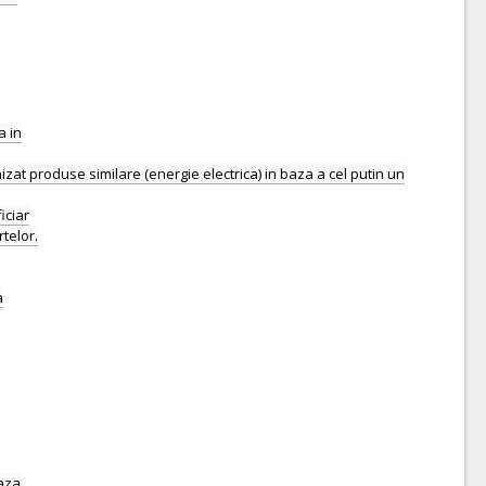
a in
izat produse similare (energie electrica) in baza a cel putin un
iciar
telor.
a
eaza