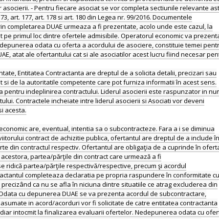
asocierii. - Pentru fiecare asociat se vor completa sectiunile relevante ast
 73, art. 177, art. 178 si art. 180 din Legea nr. 99/2016. Documentele
prin completarea DUAE urmeaza a fi prezentate, acolo unde este cazul, la
sat pe primul loc dintre ofertele admisibile. Operatorul economic va prezent
edepunerea odata cu oferta a acordului de asociere, constituie temei pentru
UAE, atat ale ofertantului cat si ale asociatilor acest lucru fiind necesar
te, Entitatea Contractanta are dreptul de a solicita detalii, precizari sau
t si de la autoritatile competente care pot furniza informatii în acest sens.
a pentru indeplinirea contractului. Liderul asocierii este raspunzator in n
ului. Contractele incheiate intre liderul asocierii si Asociati vor deveni
si acesta.
 economic are, eventual, intentia sa o subcontracteze. Fara a i se diminua
torului contract de achizitie publica, ofertantul are dreptul de a include î
e din contractul respectiv. Ofertantul are obligaţia de a cuprinde în ofert
acestora, partea/părţile din contract care urmează a fi
 se ridică partea/părţile respectivă/respective, precum şi acordul
tractantul completeaza declaratia pe propria raspundere în conformitate c
 precizând ca nu se afla în niciuna dintre situatiile ce atrag excluderea din
. - Odata cu depunerea DUAE se va prezenta acordul de subcontractare,
sumate in acord/acorduri vor fi solicitate de catre entitatea contractanta
ediar intocmit la finalizarea evaluarii ofertelor. Nedepunerea odata cu ofer