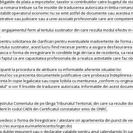
igatiile de plata a impozitelor, taxelor si contributiilor catre bugetul de stat
a romana trebuie sa fie insotite de traducerea autorizata in limba romana
te stabilit operatorul economic nu se emit astfel de documente sau acestea n
istrative sau judiciare sau a unei asociatii profesionale care are competen
gajamentul ferm al tertului sustinator din care rezulta modul efectiv in 
.
tru solicitarea de clarificari pentru eventualele inadvertente de forma ale
tertului sustinator, acest lucru fiind necesar pentru a asigura desfasurare
a o forma de inregistrare în conditiile legii din tara de rezidenta, sa reia
i faptul ca are capacitatea profesionala de a realiza activitatile care fac ob
anti la procedura de atribuire cu informatiile aferente situatiei lor.
e primul loc va prezenta documentele justificative care probeaza îndeplini
a în copie legalizata sau copie lizibila cu mentiunea „conform cu original
alul” si vor fi însotite de traducere autorizata. Informatiile din acest docu
istrului Comertului de pe lânga Tribunalul Teritorial, din care sa rezulte 
dent în codul CAEN din Certificatul constatator emis de ONRC.
desc o forma de înregistrare / atestare ori apartenenta din punct de vede
tp://ec.europa.eu/markt/ecertis/login.do)