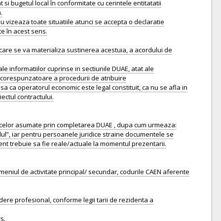
 si bugetul local în conformitate cu cerintele entitatatii
.
u vizeaza toate situatiile atunci se accepta o declaratie
te în acest sens.
care se va materializa sustinerea acestuia, a acordului de
 informatiilor cuprinse in sectiunile DUAE, atat ale
a corespunzatoare a procedurii de atribuire
sa ca operatorul economic este legal constituit, ca nu se afla in
iectul contractului.
rea celor asumate prin completarea DUAE , dupa cum urmeaza:
ul”, iar pentru persoanele juridice straine documentele se
ment trebuie sa fie reale/actuale la momentul prezentarii.
domeniul de activitate principal/ secundar, codurile CAEN aferente
re profesional, conforme legii tarii de rezidenta a