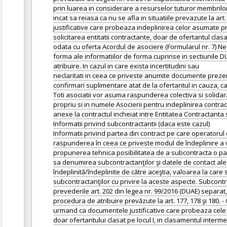
prin luarea in considerare a resurselor tuturor membrilor 
incat sa reiasa ca nu se afla in situatiile prevazute la art.
justificative care probeaza indeplinirea celor asumate 
solicitarea entitatii contractante, doar de ofertantul cla
odata cu oferta Acordul de asociere (Formularul nr. 7) N
forma ale informatiilor de forma cuprinse in sectiunile D
atribuire. In cazul in care exista incertitudini sau
neclaritati in ceea ce priveste anumite documente prezenta
confirmari suplimentare atat de la ofertantul in cauza, ca
Toti asociatii vor asuma raspunderea colectiva si solidar
propriu si in numele Asocierii pentru indeplinirea contract
anexe la contractul incheiat intre Entitatea Contractanta 
Informatii privind subcontractantii (daca este cazul)
Informatii privind partea din contract pe care operatorul
raspunderea în ceea ce priveste modul de îndeplinire a vii
propunerea tehnica posibilitatea de a subcontracta o part
sa denumirea subcontractanţilor şi datele de contact ale 
îndeplinită/îndeplinite de către aceştia, valoarea la care
subcontractanţilor cu privire la aceste aspecte. Subcon
prevederile art. 202 din legea nr. 99/2016 (DUAE) separat,
procedura de atribuire prevăzute la art. 177, 178 şi 180
urmand ca documentele justificative care probeaza cele a
doar ofertantului clasat pe locul I, in clasamentul interm