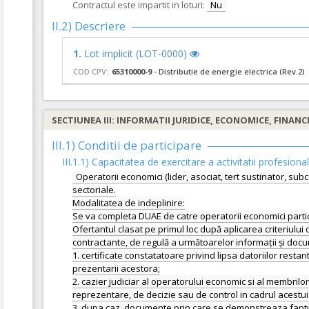
Contractul este impartit in loturi:
Nu
II.2) Descriere
1.
Lot implicit (LOT-0000)
COD CPV:
65310000-9
- Distributie de energie electrica (Rev.2)
SECTIUNEA III: INFORMATII JURIDICE, ECONOMICE, FINANC
III.1) Conditii de participare
III.1.1) Capacitatea de exercitare a activitatii profesiona
Operatorii economici (lider, asociat, tert sustinator, subc
sectoriale.
Modalitatea de indeplinire:
Se va completa DUAE de catre operatorii economici particip
Ofertantul clasat pe primul loc după aplicarea criteriului 
contractante, de regulă a următoarelor informații și doc
1. certificate constatatoare privind lipsa datoriilor restan
prezentarii acestora;
2. cazier judiciar al operatorului economic si al membri
reprezentare, de decizie sau de control in cadrul acestuia
3. dupa caz, documente prin care se demonstreaza faptul ca