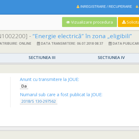
INREGISTRARE / RECUPERARE
Vizualizare procedura
Solicit
N1002200] -
“Energie electrică” în zona „eligibili”
TRIBUIRE: ONLINE
DATA TRANSMITERE: 06.07.2018 08:37
DATA PUBLICARE:
SECTIUNEA III
SECTIUNEA IV
Anunt cu transmitere la JOUE:
Da
Numarul sub care a fost publicat la JOUE:
2018/S 130-297562