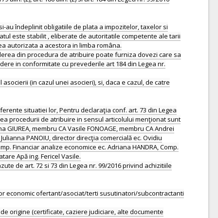
u îndeplinit obligatiile de plata a impozitelor, taxelor si
ul este stabilit , eliberate de autoritatile competente ale tarii
rea autorizata a acestora in limba româna.
cluderea din procedura de atribuire poate furniza dovezi care sa
udere in conformitate cu prevederile art 184 din Legea nr.
socierii (in cazul unei asocieri), si, daca e cazul, de catre
ferente situatiei lor, Pentru declaraţia conf. art. 73 din Legea
rea procedurii de atribuire in sensul articolului menţionat sunt
Mina GIUREA, membru CA Vasile FONOAGE, membru CA Andrei
lianna PANOIU, director direcţia comercială ec. Ovidiu
f Comp. Financiar analize economice ec. Adriana HANDRA, Comp.
are Apă ing. Fericel Vasile.
ute de art. 72 si 73 din Legea nr. 99/2016 privind achizitiile
or economic ofertant/asociat/terti susutinatori/subcontractanti
 de origine (certificate, caziere judiciare, alte documente