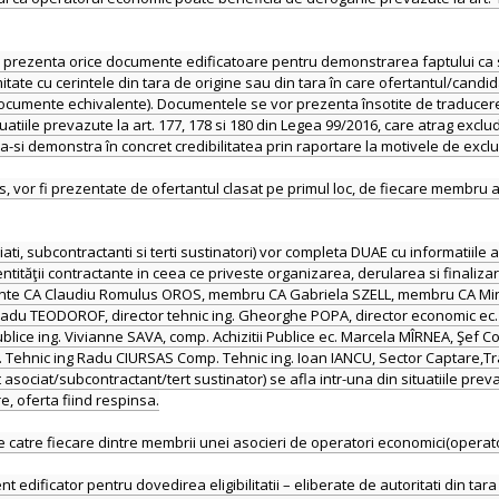
a prezenta orice documente edificatoare pentru demonstrarea faptului ca si-a
itate cu cerintele din tara de origine sau din tara în care ofertantul/candidat
te documente echivalente). Documentele se vor prezenta însotite de traduce
tuatiile prevazute la art. 177, 178 si 180 din Legea 99/2016, care atrag ex
a-si demonstra în concret credibilitatea prin raportare la motivele de excl
 vor fi prezentate de ofertantul clasat pe primul loc, de fiecare membru al a
iati, subcontractanti si terti sustinatori) vor completa DUAE cu informatiile a
entităţii contractante in ceea ce priveste organizarea, derularea si finaliza
şedinte CA Claudiu Romulus OROS, membru CA Gabriela SZELL, membru CA 
u TEODOROF, director tehnic ing. Gheorghe POPA, director economic ec. Ju
Publice ing. Vivianne SAVA, comp. Achizitii Publice ec. Marcela MÎRNEA, Şe
 Tehnic ing Radu CIURSAS Comp. Tehnic ing. Ioan IANCU, Sector Captare,Trat
asociat/subcontractant/tert sustinator) se afla intr-una din situatiile prevaz
e, oferta fiind respinsa.
 catre fiecare dintre membrii unei asocieri de operatori economici(operat
edificator pentru dovedirea eligibilitatii – eliberate de autoritati din tara