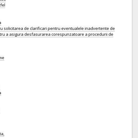
fel
a
 solicitarea de clarificari pentru eventualele inadvertente de
 pentru a asigura desfasurarea corespunzatoare a procedurii de
ume
n
a
u
ta,