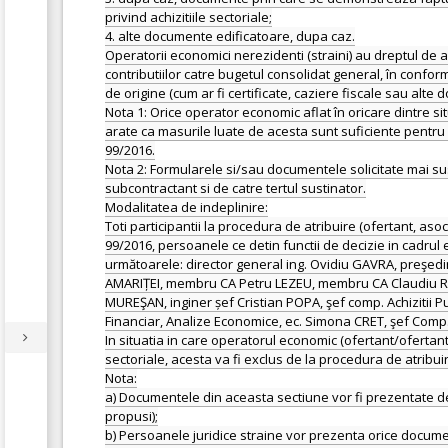
privind achizitiile sectoriale;
4. alte documente edificatoare, dupa caz.
Operatorii economici nerezidenti (straini) au dreptul de 
contributiilor catre bugetul consolidat general, în conform
de origine (cum ar fi certificate, caziere fiscale sau al
Nota 1: Orice operator economic aflat în oricare dintre si
arate ca masurile luate de acesta sunt suficiente pentru 
99/2016.
Nota 2: Formularele si/sau documentele solicitate mai sus,
subcontractant si de catre tertul sustinator.
Modalitatea de indeplinire:
Toti participantii la procedura de atribuire (ofertant, asoc
99/2016, persoanele ce detin functii de decizie in cadrul 
următoarele: director general ing. Ovidiu GAVRA, pre
AMARIȚEI, membru CA Petru LEZEU, membru CA Claudiu Rad
MUREŞAN, inginer șef Cristian POPA, şef comp. Achizitii 
Financiar, Analize Economice, ec. Simona CRET, şef Comp.
In situatia in care operatorul economic (ofertant/ofertant 
sectoriale, acesta va fi exclus de la procedura de atribuir
Nota:
a) Documentele din aceasta sectiune vor fi prezentate de
propusi);
b) Persoanele juridice straine vor prezenta orice document 