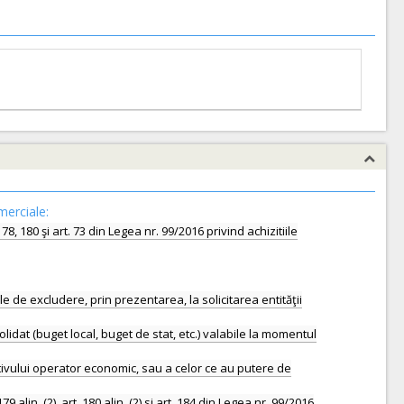
merciale:
8, 180 şi art. 73 din Legea nr. 99/2016 privind achizitiile
le de excludere, prin prezentarea, la solicitarea entităţii
solidat (buget local, buget de stat, etc.) valabile la momentul
tivului operator economic, sau a celor ce au putere de
n. (2), art. 180 alin. (2) si art. 184 din Legea nr. 99/2016