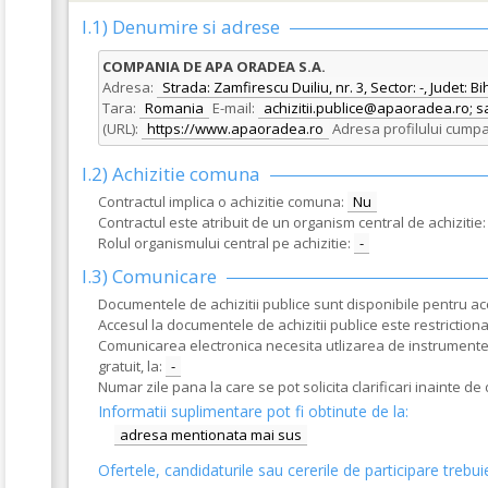
I.1) Denumire si adrese
COMPANIA DE APA ORADEA S.A.
Adresa:
Strada: Zamfirescu Duiliu, nr. 3, Sector: -, Judet: Bi
Tara:
Romania
E-mail:
achizitii.publice@apaoradea.ro
(URL):
https://www.apaoradea.ro
Adresa profilului cumpa
I.2) Achizitie comuna
Contractul implica o achizitie comuna:
Nu
Contractul este atribuit de un organism central de achizitie:
Rolul organismului central pe achizitie:
-
I.3) Comunicare
Documentele de achizitii publice sunt disponibile pentru acce
Accesul la documentele de achizitii publice este restrictionat
Comunicarea electronica necesita utlizarea de instrumente s
gratuit, la:
-
Numar zile pana la care se pot solicita clarificari inainte d
Informatii suplimentare pot fi obtinute de la:
adresa mentionata mai sus
Ofertele, candidaturile sau cererile de participare trebui