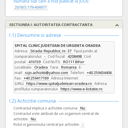
Numarul sub care a fost publicat la JOUE:
2018/S 179-404977
SECTIUNEA I: AUTORITATEA CONTRACTANTA
I.1) Denumire si adrese
SPITAL CLINIC JUDETEAN DE URGENTA ORADEA
Adresa:
Strada: Republicii, nr. 37
Tipul juridic al
cumparatorului:
-
Cod fiscal:
4208498
Cod
postal:
410159
Cod NUTS:
RO111 Bihor
Localitate:
Oradea
Tara:
Romania
E-
mail:
scjo.achizitii@yahoo.com
Telefon:
+40 259434406
Fax:
+40 259417169
Adresa Internet
(URL):
https://www.spitaljudetean-oradea.ro
Adresa
profilului cumparatorului:
https://www.e-licitatie.ro
I.2) Achizitie comuna
Contractul implica o achizitie comuna:
Nu
Contractul este atribuit de un organism central de
achizitie:
Nu
Rolul organismului central pe achizitie:
-