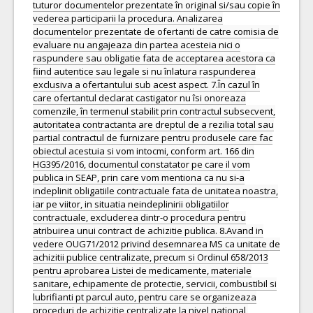
tuturor documentelor prezentate în original si/sau copie în
vederea participarii la procedura. Analizarea
documentelor prezentate de ofertanti de catre comisia de
evaluare nu angajeaza din partea acesteia nici o
raspundere sau obligatie fata de acceptarea acestora ca
fiind autentice sau legale si nu înlatura raspunderea
exclusiva a ofertantului sub acest aspect. 7.În cazul în
care ofertantul declarat castigator nu îsi onoreaza
comenzile, în termenul stabilit prin contractul subsecvent,
autoritatea contractanta are dreptul de a rezilia total sau
partial contractul de furnizare pentru produsele care fac
obiectul acestuia si vom intocmi, conform art. 166 din
HG395/2016, documentul constatator pe care il vom
publica in SEAP, prin care vom mentiona ca nu si-a
indeplinit obligatiile contractuale fata de unitatea noastra,
iar pe viitor, in situatia neindeplinirii obligatiilor
contractuale, excluderea dintr-o procedura pentru
atribuirea unui contract de achizitie publica. 8.Avand in
vedere OUG71/2012 privind desemnarea MS ca unitate de
achizitii publice centralizate, precum si Ordinul 658/2013
pentru aprobarea Listei de medicamente, materiale
sanitare, echipamente de protectie, servicii, combustibil si
lubrifianti pt parcul auto, pentru care se organizeaza
proceduri de achizitie centralizate la nivel national,