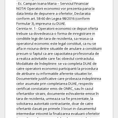
- Ec. Campan Ioana Maria – Serviciul Financiar
NOTA! Operatorii economici vor prezenta pana la
data limita de depunere a ofertelor, Declaratia
conform art. 58-60 din Legea 98/2016 (conform
Formular 3), impreuna cu DUAE.
Cerinta nr. 1 - Operatorii economici ce depun oferta
trebuie sa dovedeasca o forma de inregistrare in
conditiile legii din tara de rezidenta, sa reiasa ca
operatorul economic este legal constituit, ca nu se
afla in niciuna dintre situatiile de anulare a constituirii
precum si faptul ca are capacitatea profesionala de
a realiza activitatile care fac obiectul contractului.
Modalitate de îndeplinire: se va completa DUAE de
catre operatorii economici participanti la procedura
de atribuire cu informatiile aferente situatiei lor.
Documentele justificative care probeaza indeplinirea
celor asumate prin completarea DUAE, respectiv
certificat constatator emis de ONRC, sau în cazul
ofertantilor straini, documente echivalente emise în
tara de rezidenta, urmeaza sa fie prezentate, la
solicitarea autoritatii contractante, doar de catre
ofertantii clasati pe primele 3 locuri in clasamentul
intermediar intocmit la finalizarea evaluarii ofertelor