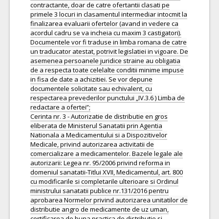
contractante, doar de catre ofertantii clasati pe
primele 3 locuri in clasamentul intermediar intocmit la
finalizarea evaluarii ofertelor (avand in vedere ca
acordul cadru se va incheia cu maxim 3 castigatori).
Documentele vor fi traduse in limba romana de catre
un traducator atestat, potrivit legislatiei in vigoare. De
asemenea persoanele juridice straine au obligatia
de a respecta toate celelalte conditii minime impuse
in fisa de date a achizitiei. Se vor depune
documentele solicitate sau echivalent, cu
respectarea prevederilor punctului „IV.3.6 ) Limba de
redactare a ofertei”;
Cerinta nr. 3 - Autorizatie de distributie en gros
eliberata de Ministerul Sanatatii prin Agentia
Nationala a Medicamentului si a Dispozitivelor
Medicale, privind autorizarea activitatii de
comercializare a medicamentelor. Bazele legale ale
autorizarii: Legea nr. 95/2006 privind reforma in
domeniul sanatatii-Titlui XVII, Medicamentul, art. 800
cu modificarile si completarile ulterioare si Ordinul
ministrului sanatatii publice nr.131/2016 pentru
aprobarea Normelor privind autorizarea unitatilor de
distributie angro de medicamente de uz uman,
certificarea de buna practica de distributie si