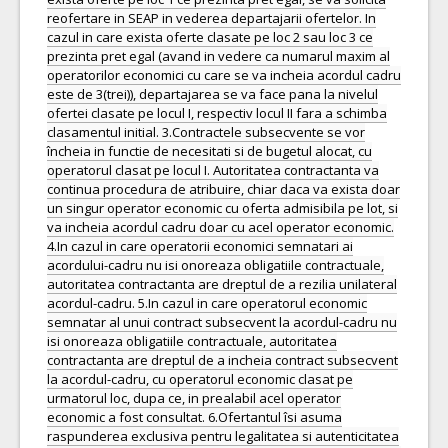
reofertare in SEAP in vederea departajarii ofertelor. In
cazul in care exista oferte clasate pe loc 2 sau loc 3 ce
prezinta pret egal (avand in vedere ca numarul maxim al
operatorilor economici cu care se va incheia acordul cadru
este de 3(trei)), departajarea se va face pana la nivelul
ofertei clasate pe locul I, respectiv locul II fara a schimba
clasamentul initial. 3.Contractele subsecvente se vor
încheia in functie de necesitati si de bugetul alocat, cu
operatorul clasat pe locul I. Autoritatea contractanta va
continua procedura de atribuire, chiar daca va exista doar
un singur operator economic cu oferta admisibila pe lot, si
va incheia acordul cadru doar cu acel operator economic.
4.In cazul in care operatorii economici semnatari ai
acordului-cadru nu isi onoreaza obligatiile contractuale,
autoritatea contractanta are dreptul de a rezilia unilateral
acordul-cadru. 5.In cazul in care operatorul economic
semnatar al unui contract subsecvent la acordul-cadru nu
isi onoreaza obligatiile contractuale, autoritatea
contractanta are dreptul de a incheia contract subsecvent
la acordul-cadru, cu operatorul economic clasat pe
urmatorul loc, dupa ce, in prealabil acel operator
economic a fost consultat. 6.Ofertantul îsi asuma
raspunderea exclusiva pentru legalitatea si autenticitatea