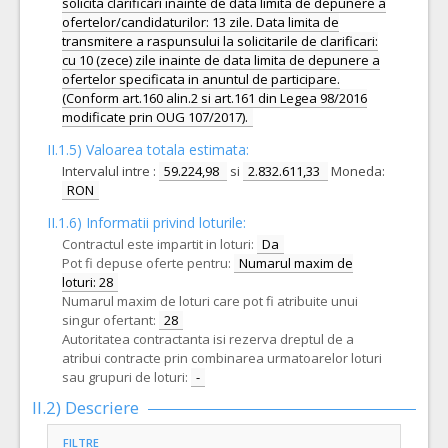
solicita clarificari inainte de data limita de depunere a
ofertelor/candidaturilor: 13 zile. Data limita de
transmitere a raspunsului la solicitarile de clarificari:
cu 10 (zece) zile inainte de data limita de depunere a
ofertelor specificata in anuntul de participare.
(Conform art.160 alin.2 si art.161 din Legea 98/2016
modificate prin OUG 107/2017).
II.1.5) Valoarea totala estimata:
Intervalul intre :
59.224,98
si
2.832.611,33
Moneda:
RON
II.1.6) Informatii privind loturile:
Contractul este impartit in loturi:
Da
Pot fi depuse oferte pentru:
Numarul maxim de
loturi: 28
Numarul maxim de loturi care pot fi atribuite unui
singur ofertant:
28
Autoritatea contractanta isi rezerva dreptul de a
atribui contracte prin combinarea urmatoarelor loturi
sau grupuri de loturi:
-
II.2) Descriere
FILTRE