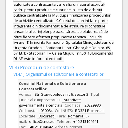
autoritatea contractanta va rezilia unilateral acordul-
cadru pentru produsele cuprinse in lista de achizitii
publice centralizate la MS, dupa finalizarea procedurilor
de achizitie centralizate. 9.Caietul de sarcini face parte
integranta din documentaţia de atribuire si constituie
ansamblul cerinţelor pe baza cărora se elaborează de
către fiecare ofertant propunerea tehnica. Locul de
livrare: 1) In incinta Farmaciilor Spitalului Clinic Judetean de
Urgenta Oradea: - Stationar I – str. Gheorghe Doja nr. 65-
67, Et.1; - Stationar III – Calea Clujului, nr.50. 10.Documentul
DUAE este in format editabil.
VI.4) Proceduri de contestare
VI.4.1) Organismul de solutionare a contestatiilor:
Consiliul National de Solutionare a
Contestatiilor
Adresa:
Str. Stavropoleos nr. 6, sector 3
Tipul
juridic al cumparatorului:
Autoritate
guvernamentală centrală
Cod fiscal:
20329980
Cod postal:
030084
Cod NUTS:
RO321 Bucuresti
Localitate:
București
Tara:
Romania
E-
mail:
office@cnsc.ro
Telefon:
+40 213104641
Fax:
+40 213104642
Adresa Internet