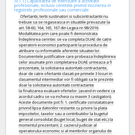
III.1.1) Capacitatea de exercitare a activitatii
profesionale, inclusiv cerintele privind inscrierea in
registrele profesionale sau comerciale:
Ofertantii, tertii sustinatori si subcontractantii nu
trebuie sa se regaseasca in situatiile prevazute la
art. 58-60, 164, 165, 167 din Legea nr.98/2016.
Modalitatea prin care poate fi demonstrata
îndeplinirea cerintei: se va completa DUAE de catre
operatorii economici participanti la procedura de
atribuire cu informatiile aferente situatiei lor.
Documentele justificative care probeaza îndeplinirea
celor asumate prin completarea DUAE urmeaza a fi
prezentate, la solicitarea autoritatii contractante,
doar de catre ofertantii clasati pe primele 3 locuri in
clasamentul intermediar vor fi obligati sa le prezinte
doar la solicitarea autoritatii contractante
la finalizarea evaluarii ofertelor. (avand in vedere ca
acordul cadru se va incheia cu maxim 3 castigatori).
Aceste documente pot fi: 1. certificate constatatoare
privind lipsa datoriilor restante cu privire la plata
impozitelor, taxelor sau a contributiilor la bugetul
general consolidat (buget local, buget de stat etc.) la
momentul prezentarii; 2. cazierul judiciar al
operatorului economic si al membrilor organului de