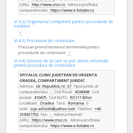
(URL):
http://www.cnsc.ro
Adresa profilului
cumparatorului:
https://www.e-licitatie.ro
VI.4.2) Organismul competent pentru procedurile de
mediere:
-
VI.4.3) Procedura de contestare:
Precizari privind termenul (termenele) pentru
procedurile de contestare:
-
VI.4.4) Serviciul de la care se pot obtine informatii
privind procedura de contestare:
SPITALUL CLINIC JUDETEAN DE URGENTA
ORADEA, COMPARTIMENT JURIDIC
Adresa:
str. Republicii, nr. 37
Tipul juridic al
cumparatorului:
-
Cod fiscal:
4208498
Cod
postal:
410475
Cod NUTS:
RO111 Bihor
Localitate:
Oradea
Tara:
Romania
E-
mail:
scjo.achizitii@yahoo.com
Telefon:
+40
259437750
Fax:
-
Adresa Internet
(URL):
https://www.cnsc.ro
Adresa profilului
cumparatorului:
https://www.e-licitatie.ro