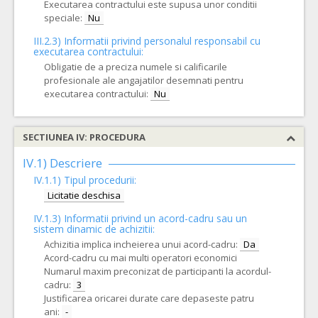
Executarea contractului este supusa unor conditii
speciale:
Nu
III.2.3)
Informatii privind personalul responsabil cu
executarea contractului:
Obligatie de a preciza numele si calificarile
profesionale ale angajatilor desemnati pentru
executarea contractului:
Nu
SECTIUNEA IV: PROCEDURA
IV.1) Descriere
IV.1.1) Tipul procedurii:
Licitatie deschisa
IV.1.3) Informatii privind un acord-cadru sau un
sistem dinamic de achizitii:
Achizitia implica incheierea unui acord-cadru:
Da
Acord-cadru cu mai multi operatori economici
Numarul maxim preconizat de participanti la acordul-
cadru:
3
Justificarea oricarei durate care depaseste patru
ani:
-