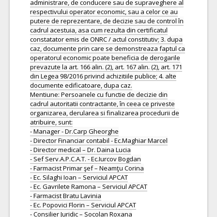
administrare, de conducere sau de supraveghere al
respectivului operator economic, sau a celor ce au
putere de reprezentare, de decizie sau de control în
cadrul acestuia, asa cum rezulta din certificatul
constatator emis de ONRC / actul constitutiv; 3. dupa
caz, documente prin care se demonstreaza faptul ca
operatorul economic poate beneficia de derogarile
prevazute la art. 166 alin. (2), art. 167 alin. (2), art. 171
din Legea 98/2016 privind achizitiile publice; 4. alte
documente edificatoare, dupa caz.
Mentiune: Persoanele cu functie de decizie din
cadrul autoritatii contractante, în ceea ce priveste
organizarea, derularea si finalizarea procedurii de
atribuire, sunt:
- Manager - Dr.Carp Gheorghe
- Director Financiar contabil - Ec.Maghiar Marcel
- Director medical – Dr. Daina Lucia
- Sef Serv.A.P.C.A.T. - Ec.Iurcov Bogdan
- Farmacist Primar şef – Neamţu Corina
- Ec. Silaghi Ioan – Serviciul APCAT
- Ec. Gavrilete Ramona – Serviciul APCAT
- Farmacist Bratu Lavinia
- Ec. Popovici Florin – Serviciul APCAT
- Consilier Juridic – Socolan Roxana