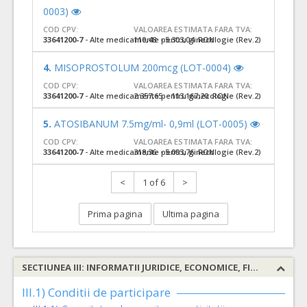
0003)
COD CPV:
VALOAREA ESTIMATA FARA TVA:
33641200-7
- Alte medicamente pentru ginecologie (Rev.2)
110,48 - 5.303,04 RON
4.
MISOPROSTOLUM 200mcg (LOT-0004)
COD CPV:
VALOAREA ESTIMATA FARA TVA:
33641200-7
- Alte medicamente pentru ginecologie (Rev.2)
2.357,65 - 113.167,20 RON
5.
ATOSIBANUM 7.5mg/ml- 0,9ml (LOT-0005)
COD CPV:
VALOAREA ESTIMATA FARA TVA:
33641200-7
- Alte medicamente pentru ginecologie (Rev.2)
318,36 - 5.093,76 RON
<
1 of 6
>
Prima pagina
Ultima pagina
SECTIUNEA III: INFORMATII JURIDICE, ECONOMICE, FINANCIARE SI TEHNICE
III.1) Conditii de participare