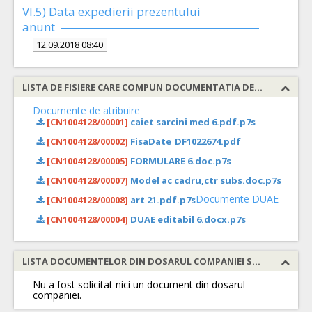
VI.5) Data expedierii prezentului
anunt
12.09.2018 08:40
LISTA DE FISIERE CARE COMPUN DOCUMENTATIA DE ATRIBUIRE
Documente de atribuire
[CN1004128/00001]
caiet sarcini med 6.pdf.p7s
[CN1004128/00002]
FisaDate_DF1022674.pdf
[CN1004128/00005]
FORMULARE 6.doc.p7s
[CN1004128/00007]
Model ac cadru,ctr subs.doc.p7s
Documente DUAE
[CN1004128/00008]
art 21.pdf.p7s
[CN1004128/00004]
DUAE editabil 6.docx.p7s
LISTA DOCUMENTELOR DIN DOSARUL COMPANIEI SOLICITATE
Nu a fost solicitat nici un document din dosarul
companiei.