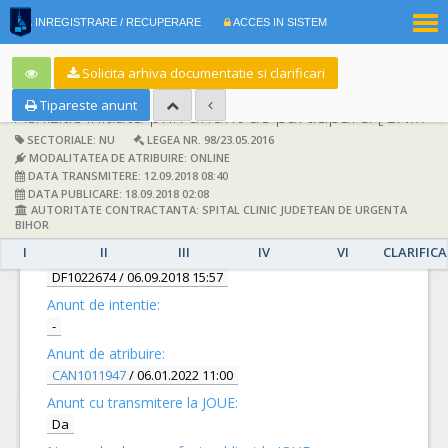
|
INREGISTRARE / RECUPERARE
ACCES IN SISTEM
RO
EN
Solicita arhiva documentatie si clarificari
Tipareste anunt
Achizitie initiata prin anunt de participare:
[CN1004128] -
SECTORIALE: NU
LEGEA NR. 98/23.05.2016
MODALITATEA DE ATRIBUIRE: ONLINE
DATA TRANSMITERE: 12.09.2018 08:40
DATA PUBLICARE: 18.09.2018 02:08
AUTORITATE CONTRACTANTA: SPITAL CLINIC JUDETEAN DE URGENTA
DETALII
BIHOR
I
II
III
IV
VI
CLARIFICA
Documentatie de atribuire:
DF1022674
/ 06.09.2018 15:57
Anunt de intentie:
-
Anunt de atribuire:
CAN1011947
/ 06.01.2022 11:00
Anunt cu transmitere la JOUE:
Da