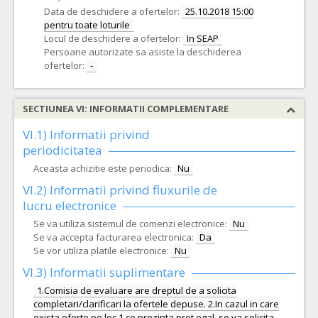
Data de deschidere a ofertelor:
25.10.2018 15:00
pentru toate loturile
Locul de deschidere a ofertelor:
In SEAP
Persoane autorizate sa asiste la deschiderea
ofertelor:
-
SECTIUNEA VI: INFORMATII COMPLEMENTARE
VI.1) Informatii privind
periodicitatea
Aceasta achizitie este periodica:
Nu
VI.2) Informatii privind fluxurile de
lucru electronice
Se va utiliza sistemul de comenzi electronice:
Nu
Se va accepta facturarea electronica:
Da
Se vor utiliza platile electronice:
Nu
VI.3) Informatii suplimentare
1.Comisia de evaluare are dreptul de a solicita
completari/clarificari la ofertele depuse. 2.In cazul in care
exista oferte pe loc 1 ce prezinta pret egal, se va solicita