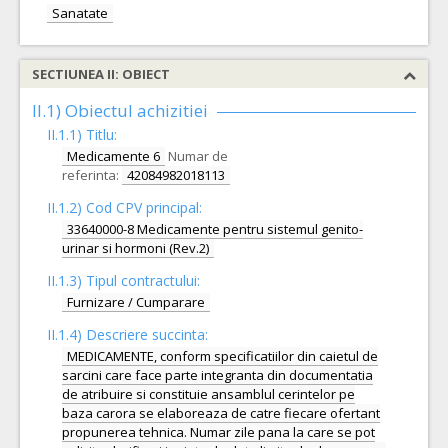
Sanatate
SECTIUNEA II: OBIECT
II.1) Obiectul achizitiei
II.1.1) Titlu:
Medicamente 6
Numar de
referinta:
42084982018113
II.1.2) Cod CPV principal:
33640000-8 Medicamente pentru sistemul genito-
urinar si hormoni (Rev.2)
II.1.3) Tipul contractului:
Furnizare / Cumparare
II.1.4) Descriere succinta:
MEDICAMENTE, conform specificatiilor din caietul de
sarcini care face parte integranta din documentatia
de atribuire si constituie ansamblul cerintelor pe
baza carora se elaboreaza de catre fiecare ofertant
propunerea tehnica. Numar zile pana la care se pot