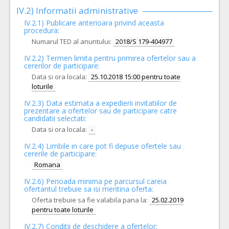
IV.2) Informatii administrative
IV.2.1) Publicare anterioara privind aceasta
procedura:
Numarul TED al anuntului:
2018/S 179-404977
IV.2.2) Termen limita pentru primirea ofertelor sau a
cererilor de participare:
Data si ora locala:
25.10.2018 15:00 pentru toate
loturile
IV.2.3) Data estimata a expedierii invitatiilor de
prezentare a ofertelor sau de participare catre
candidatii selectati:
Data si ora locala:
-
IV.2.4)
Limbile in care pot fi depuse ofertele sau
cererile de participare:
Romana
IV.2.6) Perioada minima pe parcursul careia
ofertantul trebuie sa isi mentina oferta:
Oferta trebuie sa fie valabila pana la:
25.02.2019
pentru toate loturile
IV.2.7) Conditii de deschidere a ofertelor: