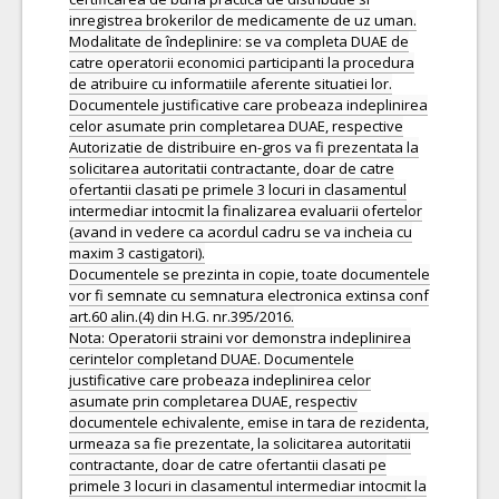
inregistrea brokerilor de medicamente de uz uman.
Modalitate de îndeplinire: se va completa DUAE de
catre operatorii economici participanti la procedura
de atribuire cu informatiile aferente situatiei lor.
Documentele justificative care probeaza indeplinirea
celor asumate prin completarea DUAE, respective
Autorizatie de distribuire en-gros va fi prezentata la
solicitarea autoritatii contractante, doar de catre
ofertantii clasati pe primele 3 locuri in clasamentul
intermediar intocmit la finalizarea evaluarii ofertelor
(avand in vedere ca acordul cadru se va incheia cu
maxim 3 castigatori).
Documentele se prezinta in copie, toate documentele
vor fi semnate cu semnatura electronica extinsa conf
art.60 alin.(4) din H.G. nr.395/2016.
Nota: Operatorii straini vor demonstra indeplinirea
cerintelor completand DUAE. Documentele
justificative care probeaza indeplinirea celor
asumate prin completarea DUAE, respectiv
documentele echivalente, emise in tara de rezidenta,
urmeaza sa fie prezentate, la solicitarea autoritatii
contractante, doar de catre ofertantii clasati pe
primele 3 locuri in clasamentul intermediar intocmit la