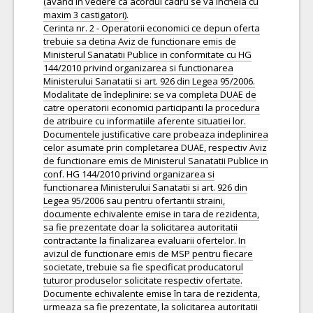
(avand in vedere ca acordul cadru se va incheia cu
maxim 3 castigatori).
Cerinta nr. 2 - Operatorii economici ce depun oferta
trebuie sa detina Aviz de functionare emis de
Ministerul Sanatatii Publice in conformitate cu HG
144/2010 privind organizarea si functionarea
Ministerului Sanatatii si art. 926 din Legea 95/2006.
Modalitate de îndeplinire: se va completa DUAE de
catre operatorii economici participanti la procedura
de atribuire cu informatiile aferente situatiei lor.
Documentele justificative care probeaza indeplinirea
celor asumate prin completarea DUAE, respectiv Aviz
de functionare emis de Ministerul Sanatatii Publice in
conf. HG 144/2010 privind organizarea si
functionarea Ministerului Sanatatii si art. 926 din
Legea 95/2006 sau pentru ofertantii straini,
documente echivalente emise in tara de rezidenta,
sa fie prezentate doar la solicitarea autoritatii
contractante la finalizarea evaluarii ofertelor. In
avizul de functionare emis de MSP pentru fiecare
societate, trebuie sa fie specificat producatorul
tuturor produselor solicitate respectiv ofertate.
Documente echivalente emise în tara de rezidenta,
urmeaza sa fie prezentate, la solicitarea autoritatii