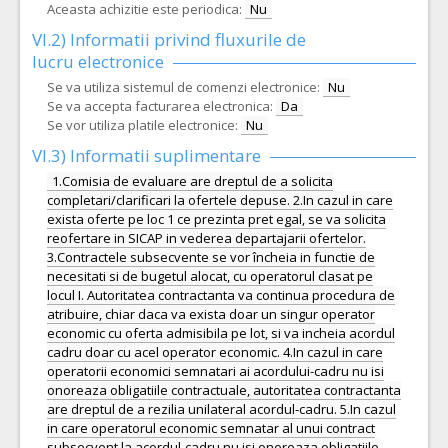
Aceasta achizitie este periodica:
Nu
VI.2) Informatii privind fluxurile de
lucru electronice
Se va utiliza sistemul de comenzi electronice:
Nu
Se va accepta facturarea electronica:
Da
Se vor utiliza platile electronice:
Nu
VI.3) Informatii suplimentare
1.Comisia de evaluare are dreptul de a solicita
completari/clarificari la ofertele depuse. 2.In cazul in care
exista oferte pe loc 1 ce prezinta pret egal, se va solicita
reofertare in SICAP in vederea departajarii ofertelor.
3.Contractele subsecvente se vor încheia in functie de
necesitati si de bugetul alocat, cu operatorul clasat pe
locul I. Autoritatea contractanta va continua procedura de
atribuire, chiar daca va exista doar un singur operator
economic cu oferta admisibila pe lot, si va incheia acordul
cadru doar cu acel operator economic. 4.In cazul in care
operatorii economici semnatari ai acordului-cadru nu isi
onoreaza obligatiile contractuale, autoritatea contractanta
are dreptul de a rezilia unilateral acordul-cadru. 5.In cazul
in care operatorul economic semnatar al unui contract
subsecvent la acordul-cadru nu isi onoreaza obligatiile