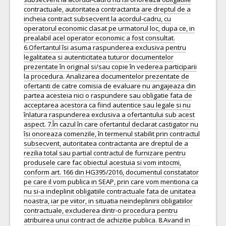
contractuale, autoritatea contractanta are dreptul de a
incheia contract subsecvent la acordul-cadru, cu
operatorul economic clasat pe urmatorul loc, dupa ce, in
prealabil acel operator economic a fost consultat.
6.Ofertantul îsi asuma raspunderea exclusiva pentru
legalitatea si autenticitatea tuturor documentelor
prezentate în original si/sau copie în vederea participarii
la procedura. Analizarea documentelor prezentate de
ofertanti de catre comisia de evaluare nu angajeaza din
partea acesteia nici o raspundere sau obligatie fata de
acceptarea acestora ca fiind autentice sau legale si nu
înlatura raspunderea exclusiva a ofertantului sub acest
aspect. 7.În cazul în care ofertantul declarat castigator nu
îsi onoreaza comenzile, în termenul stabilit prin contractul
subsecvent, autoritatea contractanta are dreptul de a
rezilia total sau partial contractul de furnizare pentru
produsele care fac obiectul acestuia si vom intocmi,
conform art. 166 din HG395/2016, documentul constatator
pe care il vom publica in SEAP, prin care vom mentiona ca
nu si-a indeplinit obligatiile contractuale fata de unitatea
noastra, iar pe viitor, in situatia neindeplinirii obligatiilor
contractuale, excluderea dintr-o procedura pentru
atribuirea unui contract de achizitie publica. 8.Avand in