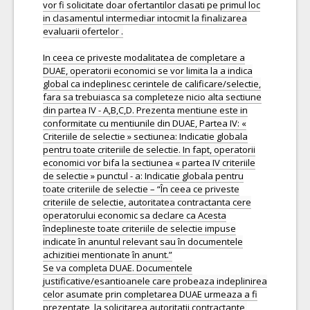
vor fi solicitate doar ofertantilor clasati pe primul loc
in clasamentul intermediar intocmit la finalizarea
evaluarii ofertelor .
In ceea ce priveste modalitatea de completare a
DUAE, operatorii economici se vor limita la a indica
global ca indeplinesc cerintele de calificare/selectie,
fara sa trebuiasca sa completeze nicio alta sectiune
din partea IV - A,B,C,D. Prezenta mentiune este in
conformitate cu mentiunile din DUAE, Partea IV: «
Criteriile de selectie » sectiunea: Indicatie globala
pentru toate criteriile de selectie. In fapt, operatorii
economici vor bifa la sectiunea « partea IV criteriile
de selectie » punctul - a: Indicatie globala pentru
toate criteriile de selectie – “În ceea ce priveste
criteriile de selectie, autoritatea contractanta cere
operatorului economic sa declare ca Acesta
îndeplineste toate criteriile de selectie impuse
indicate în anuntul relevant sau în documentele
achizitiei mentionate în anunt.”
Se va completa DUAE. Documentele
justificative/esantioanele care probeaza indeplinirea
celor asumate prin completarea DUAE urmeaza a fi
prezentate, la solicitarea autoritatii contractante,