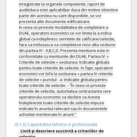
inregistrate la organele competente, raport de
audit(daca este aplicabil)iar daca din motive obiective
parte din acestea nu sant disponibile, se vor
prezenta alte documente edificatoare.
In ceea ce priveste modalitatea de completare a
DUAE, operatorii economici se vor limita la a indica
global ca indeplinesc cerintele de calificare/selectie,
fara sa trebuiasca sa completeze nicio alta sectiune
din partea IV - A,B,C,D. Prezenta mentiune este in
conformitate cu mentiunile din DUAE, Partea IV: «
Criteriile de selectie » sectiunea: Indicatie globala
pentru toate criteriile de selectie. In fapt, operatorii
economici vor bifa la sectiunea « partea IV criteriile
de selectie » punctul - a: Indicatie globala pentru
toate criteriile de selectie – “În ceea ce priveste
criteriile de selectie, autoritatea contractanta cere
operatorului economic sa declare ca Acesta
îndeplineste toate criteriile de selectie impuse
indicate în anuntul relevant sau în documentele
III.1.3) Capacitatea tehnica si profesionala:
Listă şi descriere succintă a criteriilor de