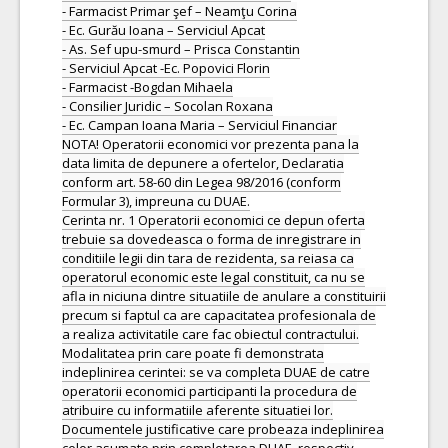
- Farmacist Primar şef – Neamţu Corina
- Ec. Gurău Ioana – Serviciul Apcat
- As. Sef upu-smurd – Prisca Constantin
- Serviciul Apcat -Ec. Popovici Florin
- Farmacist -Bogdan Mihaela
- Consilier Juridic – Socolan Roxana
- Ec. Campan Ioana Maria – Serviciul Financiar
NOTA! Operatorii economici vor prezenta pana la
data limita de depunere a ofertelor, Declaratia
conform art. 58-60 din Legea 98/2016 (conform
Formular 3), impreuna cu DUAE.
Cerinta nr. 1 Operatorii economici ce depun oferta
trebuie sa dovedeasca o forma de inregistrare in
conditiile legii din tara de rezidenta, sa reiasa ca
operatorul economic este legal constituit, ca nu se
afla in niciuna dintre situatiile de anulare a constituirii
precum si faptul ca are capacitatea profesionala de
a realiza activitatile care fac obiectul contractului.
Modalitatea prin care poate fi demonstrata
indeplinirea cerintei: se va completa DUAE de catre
operatorii economici participanti la procedura de
atribuire cu informatiile aferente situatiei lor.
Documentele justificative care probeaza indeplinirea