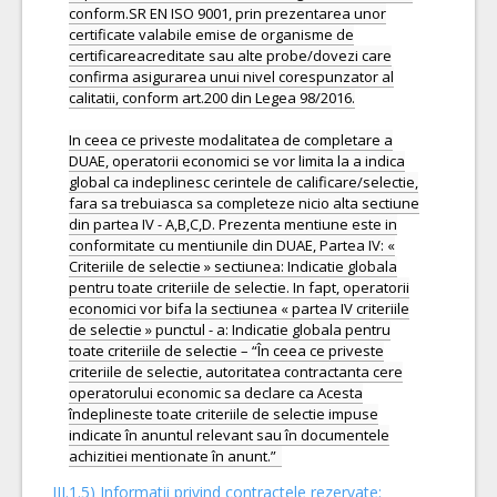
conform.SR EN ISO 9001, prin prezentarea unor
certificate valabile emise de organisme de
certificareacreditate sau alte probe/dovezi care
confirma asigurarea unui nivel corespunzator al
calitatii, conform art.200 din Legea 98/2016.
In ceea ce priveste modalitatea de completare a
DUAE, operatorii economici se vor limita la a indica
global ca indeplinesc cerintele de calificare/selectie,
fara sa trebuiasca sa completeze nicio alta sectiune
din partea IV - A,B,C,D. Prezenta mentiune este in
conformitate cu mentiunile din DUAE, Partea IV: «
Criteriile de selectie » sectiunea: Indicatie globala
pentru toate criteriile de selectie. In fapt, operatorii
economici vor bifa la sectiunea « partea IV criteriile
de selectie » punctul - a: Indicatie globala pentru
toate criteriile de selectie – “În ceea ce priveste
criteriile de selectie, autoritatea contractanta cere
operatorului economic sa declare ca Acesta
îndeplineste toate criteriile de selectie impuse
indicate în anuntul relevant sau în documentele
III.1.5)
Informatii privind contractele rezervate: