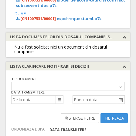
[CN1007531/00008]
Model de acord-cadru si contract
subsecvent.doc.p7s
DUAE
[CN1007531/00001]
espd-request.xml.p7s
LISTA DOCUMENTELOR DIN DOSARUL COMPANIEI SOLICITATE
Nu a fost solicitat nici un document din dosarul
companiei.
LISTA CLARIFICARI, NOTIFICARI SI DECIZII
TIP DOCUMENT
DATA TRANSMITERE
STERGE FILTRE
FILTREAZA
ORDONEAZA DUPA:
DATA TRANSMITERE