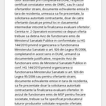
celor asumate prin completarea DUAE, respectiv
certificat constatator emis de ONRC, sau în cazul
ofertantilor straini, documente echivalente emise în
tara de rezidenta, urmeaza sa fie prezentate, la
solicitarea autoritatii contractante, doar de catre
ofertantii clasati pe primul loc in clasamentul
intermediar intocmit la finalizarea evaluarii ofertelor .
Cerinta nr. 2 Operatorii economici ce depun oferta
trebuie sa detina Aviz de functionare emis de
Ministerul Sanatatii Publice in conformitate cu HG
144/2010 privind organizarea si functionarea
Ministerului Sanatatii si art. 926 din Legea 95/2006,
completand in acest sens in DUAE, urmand ca
documentele justificative, respectiv Aviz de
functionare emis de Ministerul Sanatatii Publice in
conf. HG 144/2010 privind organizarea si
functionarea Ministerului Sanatatii si art. 926 din
Legea 95/2006 sau pentru ofertantii straini,
documente echivalente emise in tara de rezidenta,
sa fie prezentate doar la solicitarea autoritatii
contractante la finalizarea evaluarii ofertelor. In
avizul de functionare emis de MSP pentru fiecare
societate, trebuie sa fie specificat producatorul
tuturor produselor solicitate respectiv ofertate.