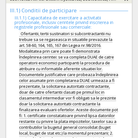
III.1) Conditii de participare
III.1.1) Capacitatea de exercitare a activitatii
profesionale, inclusiv cerintele privind inscrierea in
registrele profesionale sau comerciale:
Ofertantii, tertii sustinatori si subcontractantii nu
trebuie sa se regaseasca in situatiile prevazute la
art. 58-60, 164, 165, 167 din Legea nr.98/2016.
Modalitatea prin care poate fi demonstrata
îndeplinirea cerintei: se va completa DUAE de catre
operatorii economici participanti la procedura de
atribuire cu informatiile aferente situatiei lor.
Documentele justificative care probeaza îndeplinirea
celor asumate prin completarea DUAE urmeaza a fi
prezentate, la solicitarea autoritatii contractante,
doar de catre ofertantii clasati pe primul loc in
clasamentul intermediar vor fi obligati sa le prezinte
doar la solicitarea autoritatii contractante la
finalizarea evaluarii ofertelor. Aceste documente pot
fi: 1. certificate constatatoare privind lipsa datoriilor
restante cu privire la plata impozitelor, taxelor sau a
contributiilor la bugetul general consolidat (buget
local, buget de stat etc.) la momentul prezentarii; 2.