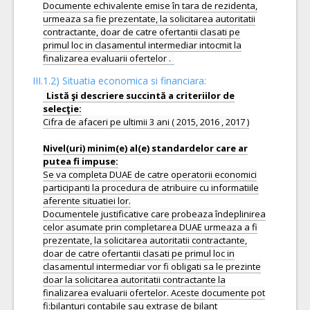
Documente echivalente emise în tara de rezidenta,
urmeaza sa fie prezentate, la solicitarea autoritatii
contractante, doar de catre ofertantii clasati pe
primul loc in clasamentul intermediar intocmit la
III.1.2) Situatia economica si financiara:
Listă şi descriere succintă a criteriilor de
Cifra de afaceri pe ultimii 3 ani ( 2015, 2016 , 2017 )
Nivel(uri) minim(e) al(e) standardelor care ar
Se va completa DUAE de catre operatorii economici
participanti la procedura de atribuire cu informatiile
aferente situatiei lor.
Documentele justificative care probeaza îndeplinirea
celor asumate prin completarea DUAE urmeaza a fi
prezentate, la solicitarea autoritatii contractante,
doar de catre ofertantii clasati pe primul loc in
clasamentul intermediar vor fi obligati sa le prezinte
doar la solicitarea autoritatii contractante la
finalizarea evaluarii ofertelor. Aceste documente pot
fi:bilanturi contabile sau extrase de bilant