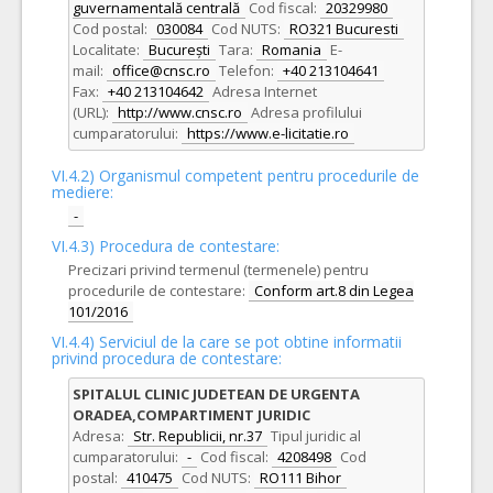
guvernamentală centrală
Cod fiscal:
20329980
Cod postal:
030084
Cod NUTS:
RO321 Bucuresti
Localitate:
București
Tara:
Romania
E-
mail:
office@cnsc.ro
Telefon:
+40 213104641
Fax:
+40 213104642
Adresa Internet
(URL):
http://www.cnsc.ro
Adresa profilului
cumparatorului:
https://www.e-licitatie.ro
VI.4.2) Organismul competent pentru procedurile de
mediere:
-
VI.4.3) Procedura de contestare:
Precizari privind termenul (termenele) pentru
procedurile de contestare:
Conform art.8 din Legea
101/2016
VI.4.4) Serviciul de la care se pot obtine informatii
privind procedura de contestare:
SPITALUL CLINIC JUDETEAN DE URGENTA
ORADEA,COMPARTIMENT JURIDIC
Adresa:
Str. Republicii, nr.37
Tipul juridic al
cumparatorului:
-
Cod fiscal:
4208498
Cod
postal:
410475
Cod NUTS:
RO111 Bihor