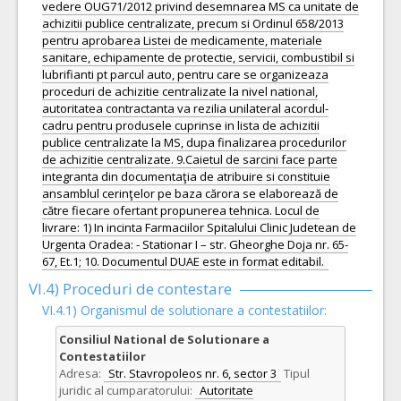
vedere OUG71/2012 privind desemnarea MS ca unitate de
achizitii publice centralizate, precum si Ordinul 658/2013
pentru aprobarea Listei de medicamente, materiale
sanitare, echipamente de protectie, servicii, combustibil si
lubrifianti pt parcul auto, pentru care se organizeaza
proceduri de achizitie centralizate la nivel national,
autoritatea contractanta va rezilia unilateral acordul-
cadru pentru produsele cuprinse in lista de achizitii
publice centralizate la MS, dupa finalizarea procedurilor
de achizitie centralizate. 9.Caietul de sarcini face parte
integranta din documentaţia de atribuire si constituie
ansamblul cerinţelor pe baza cărora se elaborează de
către fiecare ofertant propunerea tehnica. Locul de
livrare: 1) In incinta Farmaciilor Spitalului Clinic Judetean de
Urgenta Oradea: - Stationar I – str. Gheorghe Doja nr. 65-
67, Et.1; 10. Documentul DUAE este in format editabil.
VI.4) Proceduri de contestare
VI.4.1) Organismul de solutionare a contestatiilor:
Consiliul National de Solutionare a
Contestatiilor
Adresa:
Str. Stavropoleos nr. 6, sector 3
Tipul
juridic al cumparatorului:
Autoritate