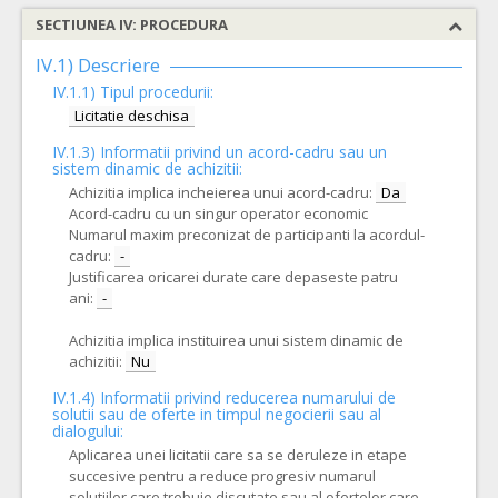
SECTIUNEA IV: PROCEDURA
IV.1) Descriere
IV.1.1) Tipul procedurii:
Licitatie deschisa
IV.1.3) Informatii privind un acord-cadru sau un
sistem dinamic de achizitii:
Achizitia implica incheierea unui acord-cadru:
Da
Acord-cadru cu un singur operator economic
Numarul maxim preconizat de participanti la acordul-
cadru:
-
Justificarea oricarei durate care depaseste patru
ani:
-
Achizitia implica instituirea unui sistem dinamic de
achizitii:
Nu
IV.1.4) Informatii privind reducerea numarului de
solutii sau de oferte in timpul negocierii sau al
dialogului:
Aplicarea unei licitatii care sa se deruleze in etape
succesive pentru a reduce progresiv numarul
solutiilor care trebuie discutate sau al ofertelor care