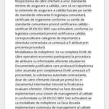
Respectarea de către ofertant a unor standarde
minime de asigurare a calității, care să se raporteze
la sistemele de asigurare a calității bazate pe seriile
de standarde relevante în legislația comunitară,
certificate de organisme conforme cu seriile de
standarde comunitare privind certificarea calității –
certificat SR EN ISO 9001 sau echivalent, conforme cu
legislația comunitară privind certificarea calității,
corespunzătoare categoriei de importanță a
obiectului contractului ce urmează a fi atribuit prin
prezenta procedură.
Modalitatea de indeplinire: Se va completa DUAE de
către operatorii economici participanți la procedura
de atribuire cu informațiile aferente situației lor.
Documentele justificative care probează îndeplinirea
celor asumate prin completarea DUAE urmează a fi
prezentate, la solicitarea autoritatii contractante,
doar de catre ofertantii clasati pe primul loc in
clasamentul intermediar intocmit la finalizarea
evaluarii ofertelor. Ofertantul va face dovada
implementarii unui sistem de management al calitatii
in conformitate cu SR EN ISO 9001 SAU echivalent iar
ca modalitate de indeplinire sa faca dovada
implementarii sistemului de management al calitatii