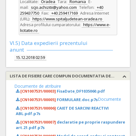
Localitate:
Oradea
Tara:
Romania
E-
mail:
scjo.achizitii@yahoo.com
Telefon:
+40
259437750
Fax:
+40 259417169
Adresa Internet
(URL):
https://www.spitaljudetean-oradea.ro
Adresa profilului cumparatorului:
https://www.e-
licitatie.ro
VI.5) Data expedierii prezentului
anunt
15.12.2018 02:59
LISTA DE FISIERE CARE COMPUN DOCUMENTATIA DE ATRIBUIRE
Documente de atribuire
[CN1007531/00003]
FisaDate_DF1035060.pdf
Documente
[CN1007531/00005]
FORMULARE.doc.p7s
[CN1007531/00006]
CAIET DE SARCINI REACTIVI
ABL.pdf.p7s
[CN1007531/00007]
declaratie pe proprie raspundere
art.21.pdf.p7s