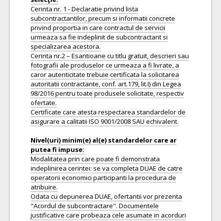
Cerinta nr. 1 - Declaratie privind lista
subcontractantilor, precum si informatii concrete
privind proportia in care contractul de servicii
urmeaza sa fie indeplinit de subcontractant si
specializarea acestora.
Cerinta nr.2 – Esantioane cu titlu gratuit, descrieri sau
fotografii ale produselor ce urmeaza a fi livrate, a
caror autenticitate trebuie certificata la solicitarea
autoritatii contractante, conf. art.179, lit.I) din Legea
98/2016 pentru toate produsele solicitate, respectiv
ofertate.
Certificate care atesta respectarea standardelor de
asigurare a calitatii ISO 9001/2008 SAU echivalent.
Nivel(uri) minim(e) al(e) standardelor care ar
Modalitatea prin care poate fi demonstrata
indeplinirea cerintei: se va completa DUAE de catre
operatorii economici participanti la procedura de
atribuire.
Odata cu depunerea DUAE, ofertantii vor prezenta
"Acordul de subcontractare". Documentele
justificative care probeaza cele asumate in acorduri