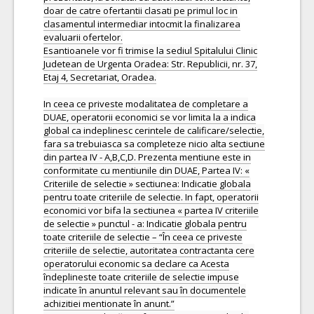
doar de catre ofertantii clasati pe primul loc in
clasamentul intermediar intocmit la finalizarea
evaluarii ofertelor.
Esantioanele vor fi trimise la sediul Spitalului Clinic
Judetean de Urgenta Oradea: Str. Republicii, nr. 37,
Etaj 4, Secretariat, Oradea.
In ceea ce priveste modalitatea de completare a
DUAE, operatorii economici se vor limita la a indica
global ca indeplinesc cerintele de calificare/selectie,
fara sa trebuiasca sa completeze nicio alta sectiune
din partea IV - A,B,C,D. Prezenta mentiune este in
conformitate cu mentiunile din DUAE, Partea IV: «
Criteriile de selectie » sectiunea: Indicatie globala
pentru toate criteriile de selectie. In fapt, operatorii
economici vor bifa la sectiunea « partea IV criteriile
de selectie » punctul - a: Indicatie globala pentru
toate criteriile de selectie – “În ceea ce priveste
criteriile de selectie, autoritatea contractanta cere
operatorului economic sa declare ca Acesta
îndeplineste toate criteriile de selectie impuse
indicate în anuntul relevant sau în documentele
achizitiei mentionate în anunt.”