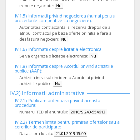
trebuie negociate:
Nu
IV.1.5) Informatii privind negocierea (numai pentru
procedurile competitive cu negociere):
Autoritatea contractanta isi rezerva dreptul de a
atribui contractul pe baza ofertelor initiale fara a
desfasura negocieri:
Nu
IV.1.6) Informatii despre licitatia electronica:
Se va organiza o licitatie electronica:
Nu
IV.1.8) Informatii despre Acordul privind achizitiile
publice (AAP):
Achizitia intra sub incidenta Acordului privind
achizitiile publice:
Nu
IV.2) Informatii administrative
IV.2.1) Publicare anterioara privind aceasta
procedura:
Numarul TED al anuntului:
2018/S 243-554613
IV.2.2) Termen limita pentru primirea ofertelor sau a
cererilor de participare:
Data si ora locala:
21.01.2019 15:00