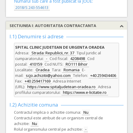
Numarul sub care a fost publicat la JOUE:
2018/S 243-554613
SECTIUNEA I: AUTORITATEA CONTRACTANTA
I.1) Denumire si adrese
SPITAL CLINIC JUDETEAN DE URGENTA ORADEA
Adresa:
Strada: Republicii, nr. 37
Tipul juridic al
cumparatorului:
-
Cod fiscal:
4208498
Cod
postal:
410159
Cod NUTS:
RO111 Bihor
Localitate:
Oradea
Tara:
Romania
E-
mail:
scjo.achizitii@yahoo.com
Telefon:
+40 259434406
Fax:
+40 259417169
Adresa Internet
(URL):
https://www.spitaljudetean-oradea.ro
Adresa
profilului cumparatorului:
https://www.e-licitatie.ro
I.2) Achizitie comuna
Contractul implica o achizitie comuna:
Nu
Contractul este atribuit de un organism central de
achizitie:
Nu
Rolul organismului central pe achizitie:
-