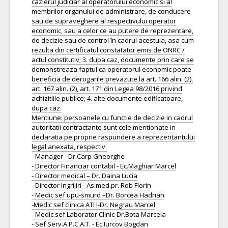
cazierul judiciar al operatorului economic si al
membrilor organului de administrare, de conducere
sau de supraveghere al respectivului operator
economic, sau a celor ce au putere de reprezentare,
de decizie sau de control în cadrul acestuia, asa cum
rezulta din certificatul constatator emis de ONRC /
actul constitutiv; 3. dupa caz, documente prin care se
demonstreaza faptul ca operatorul economic poate
beneficia de derogarile prevazute la art. 166 alin. (2),
art. 167 alin. (2), art. 171 din Legea 98/2016 privind
achizitiile publice; 4. alte documente edificatoare,
dupa caz.
Mentiune: persoanele cu functie de decizie in cadrul
autoritatii contractante sunt cele mentionate in
declaratia pe proprie raspundere a reprezentantului
legal anexata, respectiv:
- Manager - Dr.Carp Gheorghe
- Director Financiar contabil - Ec.Maghiar Marcel
- Director medical – Dr. Daina Lucia
- Director Ingrijiri - As.med.pr. Rob Florin
- Medic sef upu-smurd –Dr. Borcea Hadrian
-Medic sef clinica ATI I-Dr. Negrau Marcel
- Medic sef Laborator Clinic-Dr.Bota Marcela
- Sef Serv.A.P.C.A.T. - Ec.Iurcov Bogdan