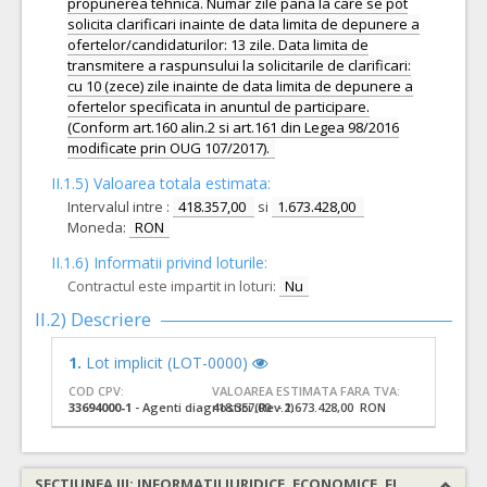
propunerea tehnica. Numar zile pana la care se pot
solicita clarificari inainte de data limita de depunere a
ofertelor/candidaturilor: 13 zile. Data limita de
transmitere a raspunsului la solicitarile de clarificari:
cu 10 (zece) zile inainte de data limita de depunere a
ofertelor specificata in anuntul de participare.
(Conform art.160 alin.2 si art.161 din Legea 98/2016
modificate prin OUG 107/2017).
II.1.5) Valoarea totala estimata:
Intervalul intre :
418.357,00
si
1.673.428,00
Moneda:
RON
II.1.6) Informatii privind loturile:
Contractul este impartit in loturi:
Nu
II.2) Descriere
1.
Lot implicit (LOT-0000)
COD CPV:
VALOAREA ESTIMATA FARA TVA:
33694000-1
- Agenti diagnostici (Rev.2)
418.357,00 - 1.673.428,00 RON
SECTIUNEA III: INFORMATII JURIDICE, ECONOMICE, FINANCIARE SI TEHNICE