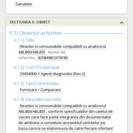
Sanatate
SECTIUNEA II: OBIECT
II.1) Obiectul achizitiei
II.1.1) Titlu:
Reactivi si consumabile compatibili cu analizorul
ABL800/ABL835
Numar de
referinta:
4208498/2018/86
II.1.2) Cod CPV principal:
33694000-1 Agenti diagnostici (Rev.2)
II.1.3) Tipul contractului:
Furnizare / Cumparare
II.1.4) Descriere succinta:
Reactivi si consumabile compatibili cu analizorul
ABL800/ABL835 , conform specificatiilor din caietul de
sarcini care face parte integranta din documentatia
de atribuire si constituie ansamblul cerintelor pe
baza carora se elaboreaza de catre fiecare ofertant