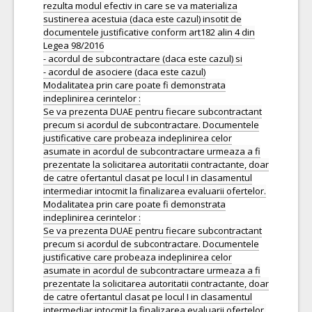
rezulta modul efectiv in care se va materializa
sustinerea acestuia (daca este cazul) insotit de
documentele justificative conform art182 alin 4 din
Legea 98/2016
- acordul de subcontractare (daca este cazul) si
- acordul de asociere (daca este cazul)
Modalitatea prin care poate fi demonstrata
indeplinirea cerintelor :
Se va prezenta DUAE pentru fiecare subcontractant
precum si acordul de subcontractare. Documentele
justificative care probeaza indeplinirea celor
asumate in acordul de subcontractare urmeaza a fi
prezentate la solicitarea autoritatii contractante, doar
de catre ofertantul clasat pe locul I in clasamentul
intermediar intocmit la finalizarea evaluarii ofertelor.
Modalitatea prin care poate fi demonstrata
indeplinirea cerintelor :
Se va prezenta DUAE pentru fiecare subcontractant
precum si acordul de subcontractare. Documentele
justificative care probeaza indeplinirea celor
asumate in acordul de subcontractare urmeaza a fi
prezentate la solicitarea autoritatii contractante, doar
de catre ofertantul clasat pe locul I in clasamentul
intermediar intocmit la finalizarea evaluarii ofertelor.