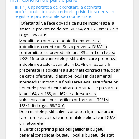
III.1.1) Capacitatea de exercitare a activitatii
profesionale, inclusiv cerintele privind inscrierea in
registrele profesionale sau comerciale:
Ofertantul va face dovada ca nu se incadreaza la
situatiile prevazute de art. 60, 164, art 165, art.167 din
Legea 98/2016.
Modalitatea prin care poate fi demonstrata
indeplinirea cerintelor: Se va prezenta DUAE in
conformitate cu prevederile art 193 alin 1 din Legea
98/2016 iar documentele justificative care probeaza
indeplinirea celor asumate in DUAE urmeaza a fi
prezentate la solicitarea autoritatii contractante, doar
de catre ofertantul clasat pe locul I in clasamentul
intermediar intocmit la finalizarea evaluarii ofertelor.
Cerintele privind neincadrarea in situatiile prevazute
la art.164, art 165, art.167 se adreseaza si
subcontractantilor si tertilor conform art 170/1 si
183/1 din Legea 98/2016.
Documentele justificative vor putea fi, in masura in
care furnizeaza toate informatiile solicitate in DUAE,
urmatoarele :
1. Certificat privind plata obligatiilor la bugetul
general consolidat (bugetul local si bugetul de stat)