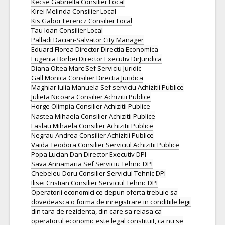
Kecse Gabriella Consilier Local
Kirei Melinda Consilier Local
Kis Gabor Ferencz Consilier Local
Tau Ioan Consilier Local
Palladi Dacian-Salvator City Manager
Eduard Florea Director Directia Economica
Eugenia Borbei Director Executiv DirJuridica
Diana Oltea Marc Sef Serviciu Juridic
Gall Monica Consilier Directia Juridica
Maghiar Iulia Manuela Sef serviciu Achizitii Publice
Julieta Nicoara Consilier Achizitii Publice
Horge Olimpia Consilier Achizitii Publice
Nastea Mihaela Consilier Achizitii Publice
Laslau Mihaela Consilier Achizitii Publice
Negrau Andrea Consilier Achizitii Publice
Vaida Teodora Consilier Serviciul Achizitii Publice
Popa Lucian Dan Director Executiv DPI
Sava Annamaria Sef Serviciu Tehnic DPI
Chebeleu Doru Consilier Serviciul Tehnic DPI
Ilisei Cristian Consilier Serviciul Tehnic DPI
Operatorii economici ce depun oferta trebuie sa
dovedeasca o forma de inregistrare in conditiile legii
din tara de rezidenta, din care sa reiasa ca
operatorul economic este legal constituit, ca nu se