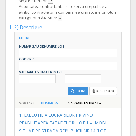
singur ofertant:
7
Autoritatea contractanta isi rezerva dreptul de a
atribui contracte prin combinarea urmatoarelor loturi
sau grupuri de loturi:
-
II.2) Descriere
FILTRE
NUMAR SAU DENUMIRE LOT
COD CPV
VALOARE ESTIMATA INTRE:
Cauta
Reseteaza
SORTARE:
NUMAR
VALOARE ESTIMATA
1.
EXECUTIE A LUCRARILOR PRIVIND
REABILITAREA FATADELOR: LOT 1 – IMOBIL
SITUAT PE STRADA REPUBLICII NR.14 (LOT-