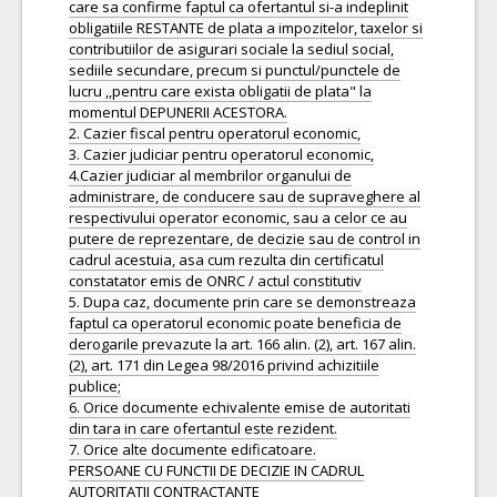
care sa confirme faptul ca ofertantul si-a indeplinit
obligatiile RESTANTE de plata a impozitelor, taxelor si
contributiilor de asigurari sociale la sediul social,
sediile secundare, precum si punctul/punctele de
lucru ,,pentru care exista obligatii de plata" la
momentul DEPUNERII ACESTORA.
2. Cazier fiscal pentru operatorul economic,
3. Cazier judiciar pentru operatorul economic,
4.Cazier judiciar al membrilor organului de
administrare, de conducere sau de supraveghere al
respectivului operator economic, sau a celor ce au
putere de reprezentare, de decizie sau de control in
cadrul acestuia, asa cum rezulta din certificatul
constatator emis de ONRC / actul constitutiv
5. Dupa caz, documente prin care se demonstreaza
faptul ca operatorul economic poate beneficia de
derogarile prevazute la art. 166 alin. (2), art. 167 alin.
(2), art. 171 din Legea 98/2016 privind achizitiile
publice;
6. Orice documente echivalente emise de autoritati
din tara in care ofertantul este rezident.
7. Orice alte documente edificatoare.
PERSOANE CU FUNCTII DE DECIZIE IN CADRUL
AUTORITATII CONTRACTANTE