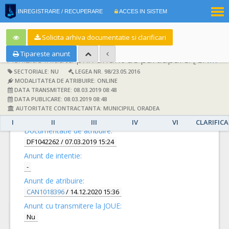
|
INREGISTRARE / RECUPERARE
ACCES IN SISTEM
RO
EN
Solicita arhiva documentatie si clarificari
Tipareste anunt
Achizitie initiata prin anunt de participare:
[CN1009715] -
SECTORIALE: NU
LEGEA NR. 98/23.05.2016
MODALITATEA DE ATRIBUIRE: ONLINE
DATA TRANSMITERE: 08.03.2019 08:48
DATA PUBLICARE: 08.03.2019 08:48
AUTORITATE CONTRACTANTA: MUNICIPIUL ORADEA
DETALII
I
II
III
IV
VI
CLARIFICA
Documentatie de atribuire:
DF1042262
/ 07.03.2019 15:24
Anunt de intentie:
-
Anunt de atribuire:
CAN1018396
/ 14.12.2020 15:36
Anunt cu transmitere la JOUE:
Nu