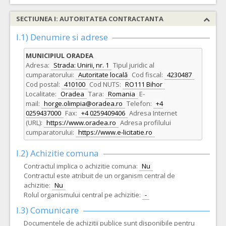
SECTIUNEA I: AUTORITATEA CONTRACTANTA
I.1) Denumire si adrese
MUNICIPIUL ORADEA
Adresa:
Strada: Unirii, nr. 1
Tipul juridic al
cumparatorului:
Autoritate locală
Cod fiscal:
4230487
Cod postal:
410100
Cod NUTS:
RO111 Bihor
Localitate:
Oradea
Tara:
Romania
E-
mail:
horge.olimpia@oradea.ro
Telefon:
+4
0259437000
Fax:
+4 0259409406
Adresa Internet
(URL):
https://www.oradea.ro
Adresa profilului
cumparatorului:
https://www.e-licitatie.ro
I.2) Achizitie comuna
Contractul implica o achizitie comuna:
Nu
Contractul este atribuit de un organism central de
achizitie:
Nu
Rolul organismului central pe achizitie:
-
I.3) Comunicare
Documentele de achizitii publice sunt disponibile pentru