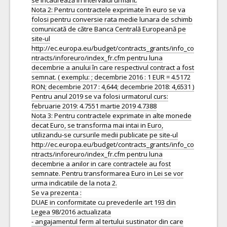
se încadrează în intervalul urmărit.
Nota 2: Pentru contractele exprimate în euro se va
folosi pentru conversie rata medie lunara de schimb
comunicată de către Banca Centrală Europeană pe
site-ul
http://ec.europa.eu/budget/contracts_grants/info_co
ntracts/inforeuro/index_fr.cfm pentru luna
decembrie a anului în care respectivul contract a fost
semnat. ( exemplu: ; decembrie 2016 : 1 EUR = 4.5172
RON; decembrie 2017 : 4,644; decembrie 2018: 4,6531 )
Pentru anul 2019 se va folosi urmatorul curs:
februarie 2019: 4.7551 martie 2019 4.7388
Nota 3: Pentru contractele exprimate in alte monede
decat Euro, se transforma mai intai in Euro,
utilizandu-se cursurile medii publicate pe site-ul
http://ec.europa.eu/budget/contracts_grants/info_co
ntracts/inforeuro/index_fr.cfm pentru luna
decembrie a anilor in care contractele au fost
semnate. Pentru transformarea Euro in Lei se vor
urma indicatiile de la nota 2.
Se va prezenta :
DUAE in conformitate cu prevederile art 193 din
Legea 98/2016 actualizata
- angajamentul ferm al tertului sustinator din care