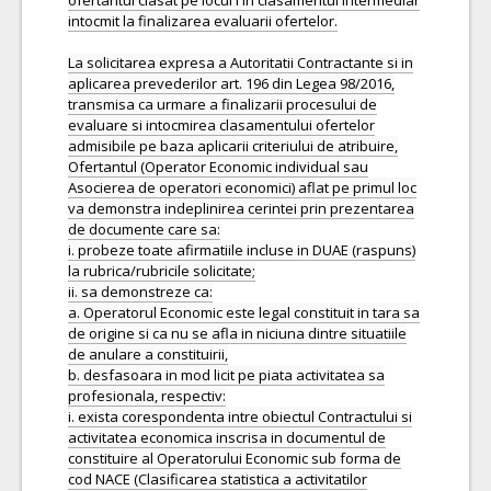
ofertantul clasat pe locul I in clasamentul intermediar
intocmit la finalizarea evaluarii ofertelor.
La solicitarea expresa a Autoritatii Contractante si in
aplicarea prevederilor art. 196 din Legea 98/2016,
transmisa ca urmare a finalizarii procesului de
evaluare si intocmirea clasamentului ofertelor
admisibile pe baza aplicarii criteriului de atribuire,
Ofertantul (Operator Economic individual sau
Asocierea de operatori economici) aflat pe primul loc
va demonstra indeplinirea cerintei prin prezentarea
de documente care sa:
i. probeze toate afirmatiile incluse in DUAE (raspuns)
la rubrica/rubricile solicitate;
ii. sa demonstreze ca:
a. Operatorul Economic este legal constituit in tara sa
de origine si ca nu se afla in niciuna dintre situatiile
de anulare a constituirii,
b. desfasoara in mod licit pe piata activitatea sa
profesionala, respectiv:
i. exista corespondenta intre obiectul Contractului si
activitatea economica inscrisa in documentul de
constituire al Operatorului Economic sub forma de
cod NACE (Clasificarea statistica a activitatilor