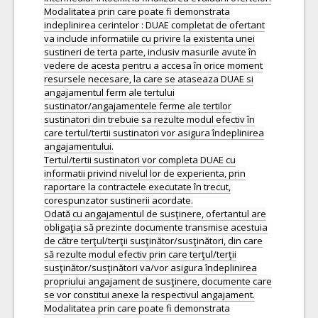
Modalitatea prin care poate fi demonstrata
indeplinirea cerintelor : DUAE completat de ofertant
va include informatiile cu privire la existenta unei
sustineri de terta parte, inclusiv masurile avute în
vedere de acesta pentru a accesa în orice moment
resursele necesare, la care se ataseaza DUAE si
angajamentul ferm ale tertului
sustinator/angajamentele ferme ale tertilor
sustinatori din trebuie sa rezulte modul efectiv în
care tertul/tertii sustinatori vor asigura îndeplinirea
angajamentului.
Tertul/tertii sustinatori vor completa DUAE cu
informatii privind nivelul lor de experienta, prin
raportare la contractele executate în trecut,
corespunzator sustinerii acordate.
Odată cu angajamentul de susţinere, ofertantul are
obligaţia să prezinte documente transmise acestuia
de către terţul/terţii susţinător/susţinători, din care
să rezulte modul efectiv prin care terţul/terţii
susţinător/susţinători va/vor asigura îndeplinirea
propriului angajament de susţinere, documente care
se vor constitui anexe la respectivul angajament.
Modalitatea prin care poate fi demonstrata