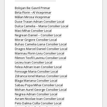
Bolojan Ilie Gavril Primar
Birta Florin –Al Viceprimar
Mălan Mircea Viceprimar
Duse Traian Adrian Consilier Local
Dulca Camelia – Maria Consilier Local
Maci Mihai Consilier Local
Negrean Daniel – Consilier Local
Morar Grigore Consilier Local
Buhas Camelia Liana Consilier Local
Dragos Marcel Daniel Consilier Local
Marinau Florin Liviu Consilier Local
Filimon Teofil Laviniu Consilier Local
Lezeu Ioan Consilier Local
Felea Adrian Ioan Consilier Local
Fonoage Maria Consilier Local
Zdranca Ionel Marius Consilier Local
Blaga Mariana Consilier Local
Sabau Popa Mihai Consilier Local
Mohan Aurel George Consilier Local
Negrea Adrian Consilier Local
Avram Nicolae Ioan Consilier Local
Peto Dalma Csilla Consilier Local