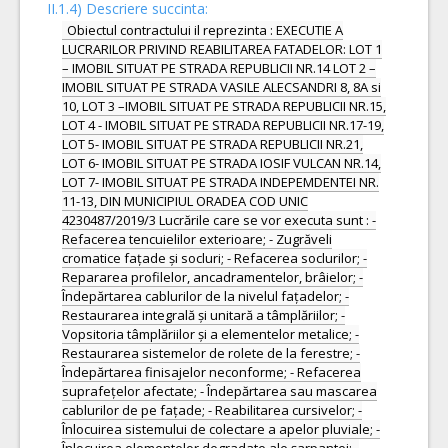
II.1.4) Descriere succinta:
Obiectul contractului il reprezinta : EXECUTIE A
LUCRARILOR PRIVIND REABILITAREA FATADELOR: LOT 1
– IMOBIL SITUAT PE STRADA REPUBLICII NR.14 LOT 2 –
IMOBIL SITUAT PE STRADA VASILE ALECSANDRI 8, 8A si
10, LOT 3 –IMOBIL SITUAT PE STRADA REPUBLICII NR.15,
LOT 4 - IMOBIL SITUAT PE STRADA REPUBLICII NR.17-19,
LOT 5- IMOBIL SITUAT PE STRADA REPUBLICII NR.21,
LOT 6- IMOBIL SITUAT PE STRADA IOSIF VULCAN NR.14,
LOT 7- IMOBIL SITUAT PE STRADA INDEPEMDENTEI NR.
11-13, DIN MUNICIPIUL ORADEA COD UNIC
4230487/2019/3 Lucrările care se vor executa sunt : -
Refacerea tencuielilor exterioare; - Zugrăveli
cromatice fațade și socluri; - Refacerea soclurilor; -
Repararea profilelor, ancadramentelor, brâielor; -
Îndepărtarea cablurilor de la nivelul fațadelor; -
Restaurarea integrală și unitară a tâmplăriilor; -
Vopsitoria tâmplăriilor și a elementelor metalice; -
Restaurarea sistemelor de rolete de la ferestre; -
Îndepărtarea finisajelor neconforme; - Refacerea
suprafețelor afectate; - Îndepărtarea sau mascarea
cablurilor de pe fațade; - Reabilitarea cursivelor; -
Înlocuirea sistemului de colectare a apelor pluviale; -