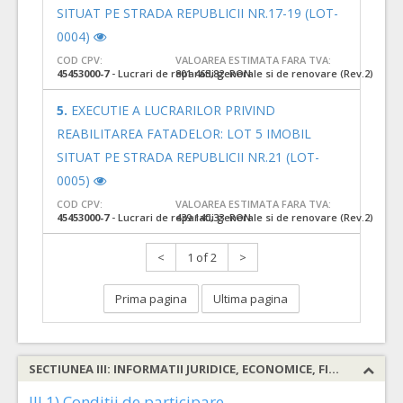
SITUAT PE STRADA REPUBLICII NR.17-19 (LOT-
0004)
COD CPV:
VALOAREA ESTIMATA FARA TVA:
45453000-7
- Lucrari de reparatii generale si de renovare (Rev.2)
801.463,82 RON
5.
EXECUTIE A LUCRARILOR PRIVIND
REABILITAREA FATADELOR: LOT 5 IMOBIL
SITUAT PE STRADA REPUBLICII NR.21 (LOT-
0005)
COD CPV:
VALOAREA ESTIMATA FARA TVA:
45453000-7
- Lucrari de reparatii generale si de renovare (Rev.2)
439.140,33 RON
<
1 of 2
>
Prima pagina
Ultima pagina
SECTIUNEA III: INFORMATII JURIDICE, ECONOMICE, FINANCIARE SI TEHNICE
III.1) Conditii de participare