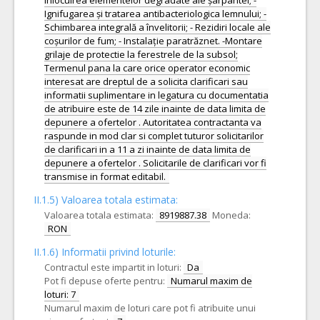
Înlocuirea elementelor degradate ale șarpantei; -
Ignifugarea și tratarea antibacteriologica lemnului; -
Schimbarea integrală a învelitorii; - Rezidiri locale ale
coșurilor de fum; - Instalație paratrăznet. -Montare
grilaje de protectie la ferestrele de la subsol;
Termenul pana la care orice operator economic
interesat are dreptul de a solicita clarificari sau
informatii suplimentare in legatura cu documentatia
de atribuire este de 14 zile inainte de data limita de
depunere a ofertelor . Autoritatea contractanta va
raspunde in mod clar si complet tuturor solicitarilor
de clarificari in a 11 a zi inainte de data limita de
depunere a ofertelor . Solicitarile de clarificari vor fi
transmise in format editabil.
II.1.5) Valoarea totala estimata:
Valoarea totala estimata:
8919887.38
Moneda:
RON
II.1.6) Informatii privind loturile:
Contractul este impartit in loturi:
Da
Pot fi depuse oferte pentru:
Numarul maxim de
loturi: 7
Numarul maxim de loturi care pot fi atribuite unui