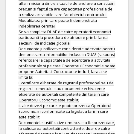
afla in niciuna dintre situatiile de anulare a constituirii
precum si faptul ca are capacitatea profesionala de
a realiza activitatile care fac obiectul contractului.
Modalitatea prin care poate fi demonstrata
indeplinirea cerintei:
Se va completa DUAE de catre operatorii economici
participanti la procedura de atribuire prin bifarea
sectiunii de indicatie globala.
Documente justificative considerate adecvate pentru
demonstrarea informatiilor incluse in DUAE (raspuns)
referitoare la capacitatea de exercitare a activitatii
profesionale si pe care Operatorul Economic le poate
propune Autoritatii Contractante includ, fara a se
limita la:
i. certificate eliberate de registrul profesional sau de
registrul comertului sau documente echivalente
eliberate de autoritati competente din tara in care
Operatorul Economic este stabilit;
ii. alte dovezi pe care le poate prezenta Operatorul
Economic, in conformitate cu legislatia tarii in care
este stabilit
Documentele justificative urmeaza sa fie prezentate,
la solicitarea autoritatii contractante, doar de catre