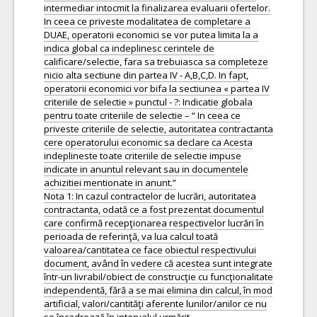
intermediar intocmit la finalizarea evaluarii ofertelor.
In ceea ce priveste modalitatea de completare a
DUAE, operatorii economici se vor putea limita la a
indica global ca indeplinesc cerintele de
calificare/selectie, fara sa trebuiasca sa completeze
nicio alta sectiune din partea IV - A,B,C,D. In fapt,
operatorii economici vor bifa la sectiunea « partea IV
criteriile de selectie » punctul - ?: Indicatie globala
pentru toate criteriile de selectie – “ In ceea ce
priveste criteriile de selectie, autoritatea contractanta
cere operatorului economic sa declare ca Acesta
indeplineste toate criteriile de selectie impuse
indicate in anuntul relevant sau in documentele
achizitiei mentionate in anunt.”
Nota 1: In cazul contractelor de lucrări, autoritatea
contractanta, odată ce a fost prezentat documentul
care confirmă recepţionarea respectivelor lucrări în
perioada de referinţă, va lua calcul toată
valoarea/cantitatea ce face obiectul respectivului
document, având în vedere că acestea sunt integrate
într-un livrabil/obiect de construcţie cu funcţionalitate
independentă, fără a se mai elimina din calcul, în mod
artificial, valori/cantităţi aferente lunilor/anilor ce nu